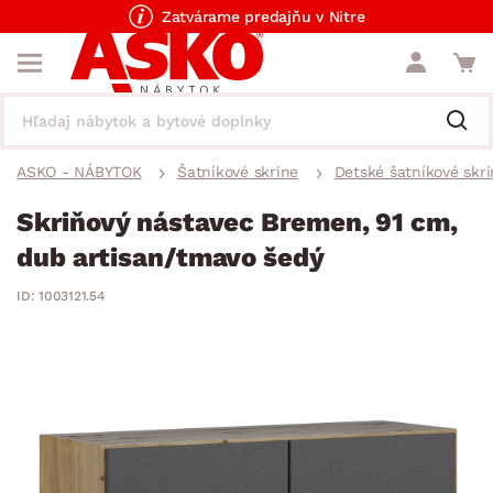
Zatvárame predajňu v Nitre
ASKO - NÁBYTOK
Šatníkové skrine
Detské šatníkové skri
Skriňový nástavec Bremen, 91 cm,
dub artisan/tmavo šedý
ID: 1003121.54