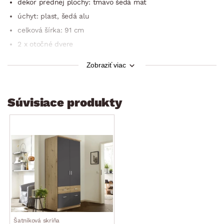
dekor prednej plochy: tmavo šedá mat
úchyt: plast, šedá alu
celková šírka: 91 cm
2 x otočné dvere
členenie vnútorného priestoru: 1 x vnútorný blok
Zobraziť viac
vnútorný blok: otvorený úložný priestor
dekor vnútorného priestoru: optika šedého
textilného plátna
Súvisiace produkty
kvalitné spracovanie
vyrobené v Nemecku
dodávané v demonte
Šatníková skriňa