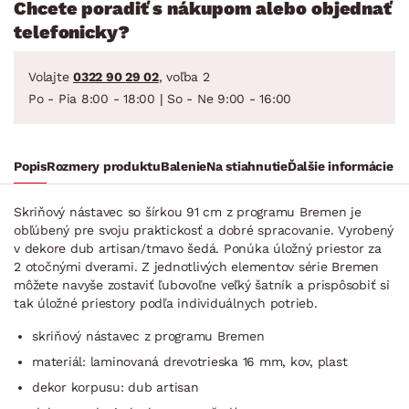
Chcete poradiť s nákupom alebo objednať
telefonicky?
Volajte
0322 90 29 02
, voľba 2
Po - Pia 8:00 - 18:00 | So - Ne 9:00 - 16:00
Popis
Rozmery produktu
Balenie
Na stiahnutie
Ďalšie informácie
Skriňový nástavec so šírkou 91 cm z programu Bremen je
obľúbený pre svoju praktickosť a dobré spracovanie. Vyrobený
v dekore dub artisan/tmavo šedá. Ponúka úložný priestor za
2 otočnými dverami. Z jednotlivých elementov série Bremen
môžete navyše zostaviť ľubovoľne veľký šatník a prispôsobiť si
tak úložné priestory podľa individuálnych potrieb.
skriňový nástavec z programu Bremen
materiál: laminovaná drevotrieska 16 mm, kov, plast
dekor korpusu: dub artisan