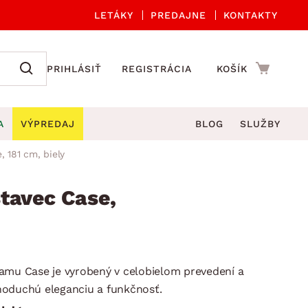
LETÁKY
PREDAJNE
KONTAKTY
PRIHLÁSIŤ
REGISTRÁCIA
KOŠÍK
A
VÝPREDAJ
BLOG
SLUŽBY
 181 cm, biely
 A ORGANIZÁCIA
Záhradné sety
DROBNÉ BYTOVÉ DOPLNKY
úče
Kuchynské príslušenstvo
tavec Case,
né stoličky a kreslá
ždniky
Kuchynské doplnky
áhradné lavice
viny
Kúpeľňové doplnky
Záhradné stoly
lečenie
Záhradné doplnky
amu Case je vyrobený v celobielom prevedení a
hradné hojdačky
Zobrazit vše
noduchú eleganciu a funkčnosť.
áhradné lehátka