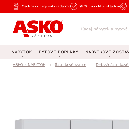
Osobné odbery vždy zadarmo
95 % produktov skladom
NÁBYTOK
BYTOVÉ DOPLNKY
NÁBYTKOVÉ ZOSTA
ASKO - NÁBYTOK
Šatníkové skrine
Detské šatníkové
KOBERCE
OSVETLENIE
Obývacie zost
Veľké a stredné koberce
Stolové lampy a lampi
Spálňové zost
Behúne a malé koberce
Stropné osvetlenie
Kancelárske zos
Obývacia izba
Detské koberce
Lustre a závesné svieti
Kuchynské zost
Spálňa
Kúpeľňové predložky
Stojacie lampy
Detské zosta
Pracovňa a kancelária
Zobrazit vše
Zobrazit vše
Predsieňové zos