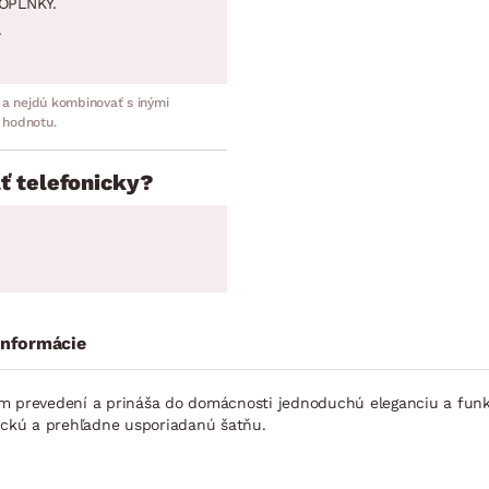
OPLNKY.
.
 a nejdú kombinovať s inými
 hodnotu.
ť telefonicky?
informácie
m prevedení a prináša do domácnosti jednoduchú eleganciu a funkč
tickú a prehľadne usporiadanú šatňu.