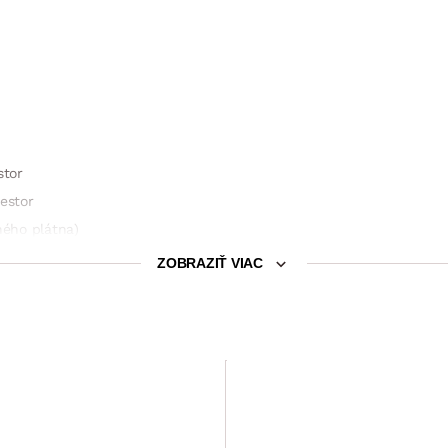
stor
estor
ného plátna)
ZOBRAZIŤ VIAC
žné zostaviť celú praktickú a prehľadne usporiadanú šatňu
Šatníková skriňa