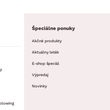
Špeciálne ponuky
Akčné produkty
Aktuálny leták
E-shop špeciál
y
Výpredaj
Novinky
blowing