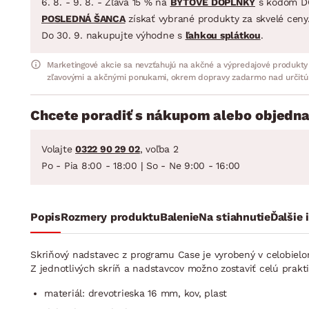
6. 8. - 9. 8. - Zľava 15 % na
BYTOVÉ DOPLNKY
s kódom D
POSLEDNÁ ŠANCA
získať vybrané produkty za skvelé ceny
Do 30. 9. nakupujte výhodne s
ľahkou splátkou
.
Marketingové akcie sa nevzťahujú na akčné a výpredajové produkty
zľavovými a akčnými ponukami, okrem dopravy zadarmo nad určitú
Chcete poradiť s nákupom alebo objedna
Volajte
0322 90 29 02
, voľba 2
Po - Pia 8:00 - 18:00 | So - Ne 9:00 - 16:00
Popis
Rozmery produktu
Balenie
Na stiahnutie
Ďalšie 
Skriňový nadstavec z programu Case je vyrobený v celobielo
Z jednotlivých skríň a nadstavcov možno zostaviť celú prak
materiál: drevotrieska 16 mm, kov, plast