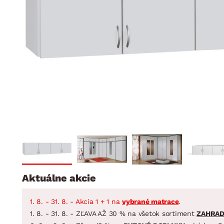
Jedáleň
BYTOVÝ TEXTIL
STOLOVANIE A VAR
Kúpeľňové zost
Detská izba
Prikrývky
Jedálenský servis
Jedálenské zos
Vankúše
Predsieň, šatník a chodba
Príbory
Záhradné zost
Koberce
Hrnce
Kuchyňa
Závesy a žalúzie
Panvice
Kúpeľňa
Zobrazit vše
Zobrazit vše
Záhrada
VEĽKÁ NOC
Domácnosť
Aktuálne akcie
1. 8. - 31. 8. - Akcia 1 + 1 na
vybrané matrace
.
1. 8. - 31. 8. - ZĽAVA AŽ 30 % na všetok sortiment
ZAHRA