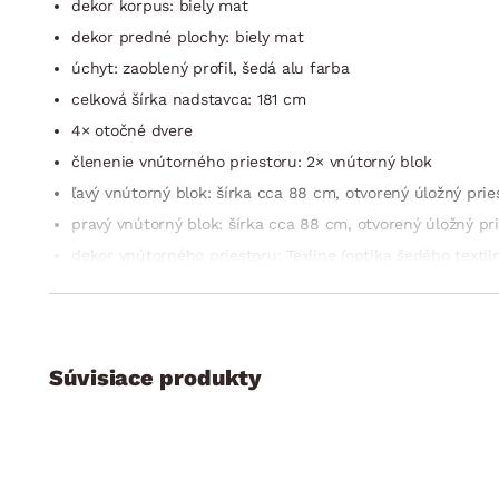
dekor korpus: biely mat
dekor predné plochy: biely mat
úchyt: zaoblený profil, šedá alu farba
celková šírka nadstavca: 181 cm
4× otočné dvere
členenie vnútorného priestoru: 2× vnútorný blok
ľavý vnútorný blok: šírka cca 88 cm, otvorený úložný prie
pravý vnútorný blok: šírka cca 88 cm, otvorený úložný pri
dekor vnútorného priestoru: Texline (optika šedého textil
kvalitné spracovanie
vyrobené v Nemecku
dodávané v demonte
Súvisiace produkty
z jednotlivých skríň a nadstavcov z programu Case je mo