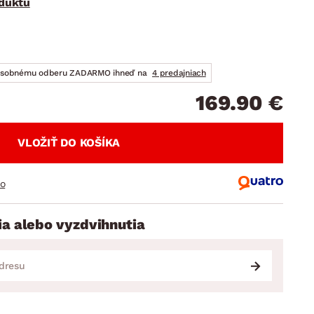
oduktu
DOPLNKY
VIANOCE
hradné doplnky
ahradné zostavy
osobnému odberu ZADARMO ihneď na
4 predajniach
169.90 €
VLOŽIŤ DO KOŠÍKA
ro
ia alebo vyzdvihnutia