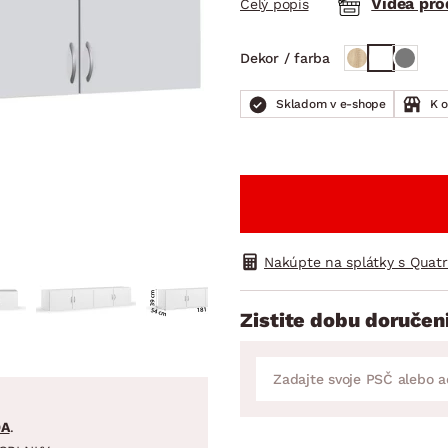
Videa pr
Celý popis
ENIE
DOMÁCE SPOTREBIČE
ZÁHRADNÉ 
avy
Zá
Dekor / farba
tavy
Z
avy
Skladom v e-shope
K 
Nakúpte na splátky s Quat
Zistite dobu doručen
DA
.