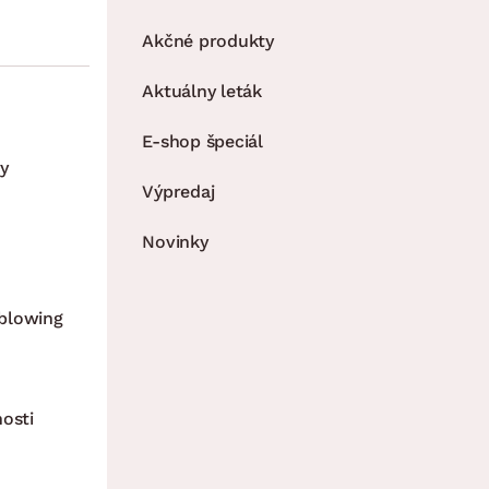
Akčné produkty
Aktuálny leták
E-shop špeciál
y
Výpredaj
Novinky
blowing
nosti