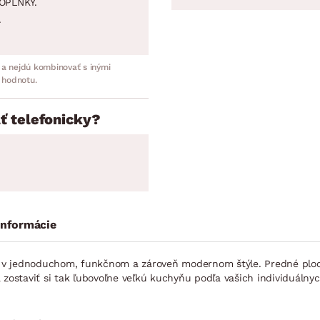
OPLNKY.
.
 a nejdú kombinovať s inými
 hodnotu.
ť telefonicky?
informácie
y v jednoduchom, funkčnom a zároveň modernom štýle. Predné plo
staviť si tak ľubovoľne veľkú kuchyňu podľa vašich individuálnyc