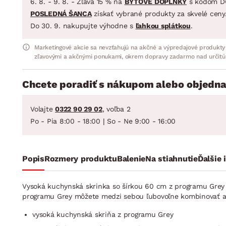
6. 8. - 9. 8. - Zľava 15 % na
BYTOVÉ DOPLNKY
s kódom D
POSLEDNÁ ŠANCA
získať vybrané produkty za skvelé ceny
Do 30. 9. nakupujte výhodne s
ľahkou splátkou
.
Marketingové akcie sa nevzťahujú na akčné a výpredajové produkty
zľavovými a akčnými ponukami, okrem dopravy zadarmo nad určitú
Chcete poradiť s nákupom alebo objedna
Volajte
0322 90 29 02
, voľba 2
Po - Pia 8:00 - 18:00 | So - Ne 9:00 - 16:00
Popis
Rozmery produktu
Balenie
Na stiahnutie
Ďalšie 
Vysoká kuchynská skrinka so šírkou 60 cm z programu Gre
programu Grey môžete medzi sebou ľubovoľne kombinovať a zo
vysoká kuchynská skriňa z programu Grey