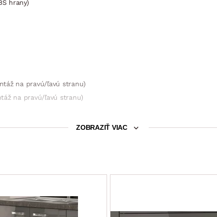
BS hrany)
ontáž na pravú/ľavú stranu)
ntáž na pravú/ľavú stranu)
ZOBRAZIŤ VIAC