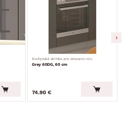
Kuchynská skrinka pre vstavanú rúru
Horn
Grey 60DG, 60 cm
Gre
74.90 €
94