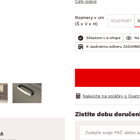
Celý popis
ENIE
DOMÁCE SPOTREBIČE
ZÁHRADNÉ 
avy
Zá
Rozmery v cm
tavy
Z
40x210x57
6
(Š x V x H)
avy
Skladom v e-shope
Na 
K osobnému odberu ZADARMO
Nakúpte na splátky s Quat
Zistite dobu doručen
DA
.