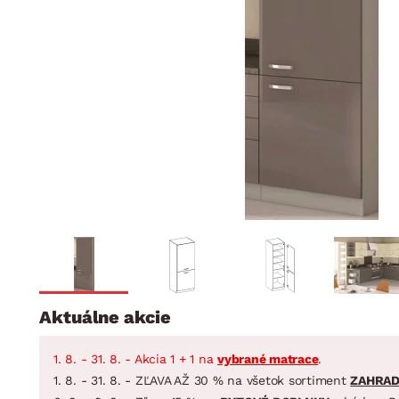
Jedáleň
BYTOVÝ TEXTIL
STOLOVANIE A VAR
Kúpeľňové zost
Detská izba
Prikrývky
Jedálenský servis
Jedálenské zos
Vankúše
Predsieň, šatník a chodba
Príbory
Záhradné zost
Koberce
Hrnce
Kuchyňa
Závesy a žalúzie
Panvice
Kúpeľňa
Zobrazit vše
Zobrazit vše
Záhrada
VEĽKÁ NOC
Domácnosť
Aktuálne akcie
1. 8. - 31. 8. - Akcia 1 + 1 na
vybrané matrace
.
1. 8. - 31. 8. - ZĽAVA AŽ 30 % na všetok sortiment
ZAHRA