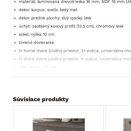
materiál: laminovaná drevotrieska 16 mm, MDF 16 mm (A
dekor korpus: svetlo šedý mat
dekor predné plochy: sivý vysoký lesk
úchyt: zaoblený kovový profil (13,5 cm), chrómový lesk
sokel: výška 10 cm
tlmené dovieranie
1× horné dvere (úložný priestor, 3× polica, univerzálna m
1× dolné dvere (úložný priestor, 1× polica, univerzálna mo
šírka skrine: 60 cm
výška skrine: 210 cm
hĺbka skrine: 57 cm
dodávané v demonte
Súvisiace produkty