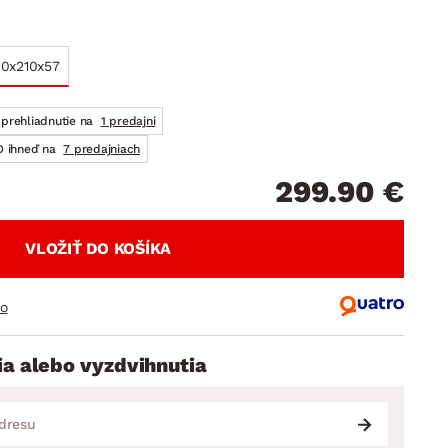
DOPLNKY
VIANOCE
hradné doplnky
ahradné zostavy
0x210x57
prehliadnutie na
1 predajni
 ihneď na
7 predajniach
299.90 €
VLOŽIŤ DO KOŠÍKA
ro
ia alebo vyzdvihnutia