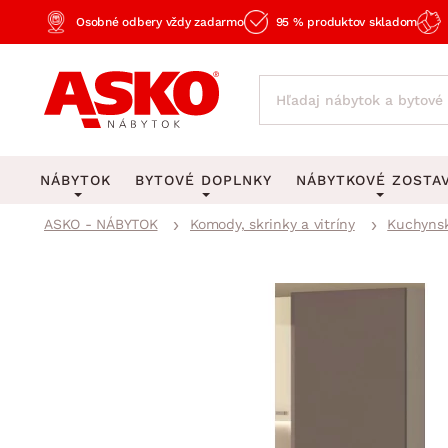
Osobné odbery vždy zadarmo
95 % produktov skladom
NÁBYTOK
BYTOVÉ DOPLNKY
NÁBYTKOVÉ ZOSTA
ASKO - NÁBYTOK
Komody, skrinky a vitríny
Kuchynsk
KOBERCE
OSVETLENIE
Obývacie zost
Veľké a stredné koberce
Stolové lampy a lampi
Spálňové zost
Behúne a malé koberce
Stropné osvetlenie
Kancelárske zos
Obývacia izba
Detské koberce
Lustre a závesné svieti
Kuchynské zost
Spálňa
Kúpeľňové predložky
Stojacie lampy
Detské zosta
Pracovňa a kancelária
Zobrazit vše
Zobrazit vše
Predsieňové zos