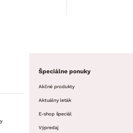
69.90 €
59.90 €
Špeciálne ponuky
Akčné produkty
Aktuálny leták
E-shop špeciál
y
Výpredaj