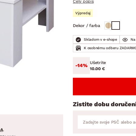
Celý popis
ENIE
DOMÁCE SPOTREBIČE
ZÁHRADNÉ 
avy
Zá
Výpredaj
tavy
Z
Dekor / farba
avy
Skladom v e-shope
Na 
K osobnému odberu ZADARMO
Ušetríte
-14%
10.00 €
Zistite dobu doručen
DA
.