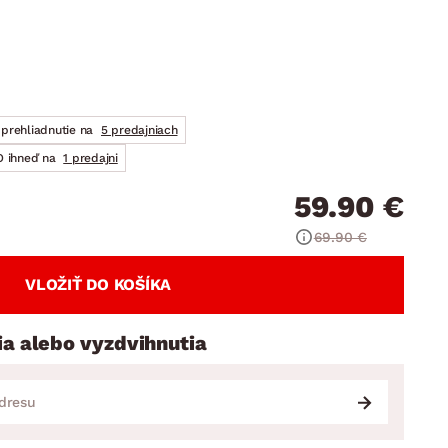
DOPLNKY
VIANOCE
hradné doplnky
ahradné zostavy
prehliadnutie na
5 predajniach
 ihneď na
1 predajni
59.90 €
69.90 €
VLOŽIŤ DO KOŠÍKA
ia alebo vyzdvihnutia