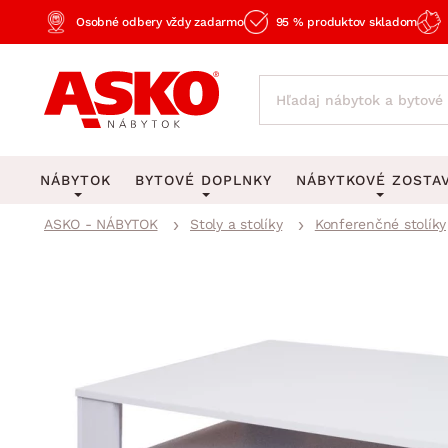
Osobné odbery vždy zadarmo
95 % produktov skladom
NÁBYTOK
BYTOVÉ DOPLNKY
NÁBYTKOVÉ ZOSTA
ASKO - NÁBYTOK
Stoly a stolíky
Konferenčné stolíky
KOBERCE
OSVETLENIE
Obývacie zost
Veľké a stredné koberce
Stolové lampy a lampi
Spálňové zost
Behúne a malé koberce
Stropné osvetlenie
Kancelárske zos
Obývacia izba
Detské koberce
Lustre a závesné svieti
Kuchynské zost
Spálňa
Kúpeľňové predložky
Stojacie lampy
Detské zosta
Pracovňa a kancelária
Zobrazit vše
Zobrazit vše
Predsieňové zos