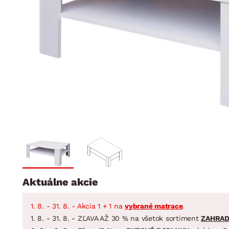
Jedáleň
BYTOVÝ TEXTIL
STOLOVANIE A VAR
Kúpeľňové zost
Detská izba
Prikrývky
Jedálenský servis
Jedálenské zos
Vankúše
Predsieň, šatník a chodba
Príbory
Záhradné zost
Koberce
Hrnce
Kuchyňa
Závesy a žalúzie
Panvice
Kúpeľňa
Zobrazit vše
Zobrazit vše
Záhrada
VEĽKÁ NOC
Domácnosť
Aktuálne akcie
1. 8. - 31. 8. - Akcia 1 + 1 na
vybrané matrace
.
1. 8. - 31. 8. - ZĽAVA AŽ 30 % na všetok sortiment
ZAHRA