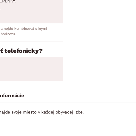
OPLNKY.
.
 a nejdú kombinovať s inými
 hodnotu.
ť telefonicky?
informácie
ájde svoje miesto v každej obývacej izbe.