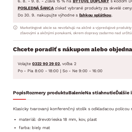
6. 8. - 9. 8. - Zľava 15 % na
BYTOVÉ DOPLNKY
s kódom D
POSLEDNÁ ŠANCA
získať vybrané produkty za skvelé ceny
Do 30. 9. nakupujte výhodne s
ľahkou splátkou
.
Marketingové akcie sa nevzťahujú na akčné a výpredajové produkty
zľavovými a akčnými ponukami, okrem dopravy zadarmo nad určitú
Chcete poradiť s nákupom alebo objedna
Volajte
0322 90 29 02
, voľba 2
Po - Pia 8:00 - 18:00 | So - Ne 9:00 - 16:00
Popis
Rozmery produktu
Balenie
Na stiahnutie
Ďalšie 
Klasicky tvarovaný konferenčný stolík s odkladacou policou n
materiál: drevotrieska 18 mm, kov, plast
farba: biely mat