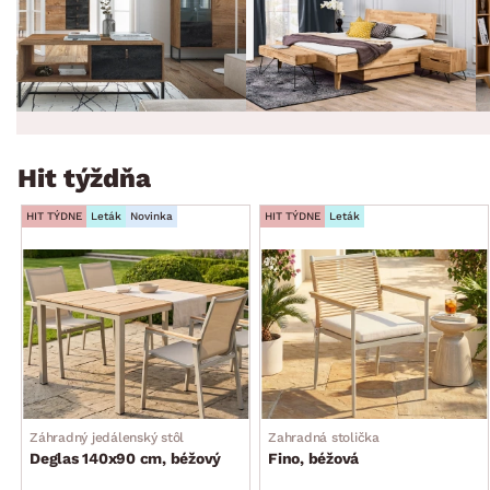
Hit týždňa
HIT TÝDNE
Leták
Novinka
HIT TÝDNE
Leták
Záhradný jedálenský stôl
Zahradná stolička
Deglas 140x90 cm, béžový
Fino, béžová