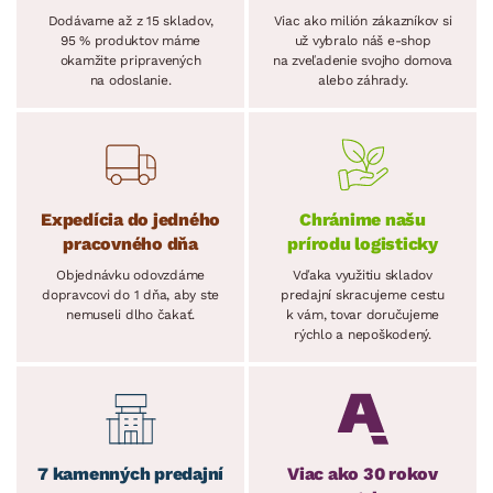
Dodávame až z 15 skladov,
Viac ako milión zákazníkov si
95 % produktov máme
už vybralo náš e-shop
okamžite pripravených
na zveľadenie svojho domova
na odoslanie.
alebo záhrady.
Expedícia do jedného
Chránime našu
pracovného dňa
prírodu logisticky
Objednávku odovzdáme
Vďaka využitiu skladov
dopravcovi do 1 dňa, aby ste
predajní skracujeme cestu
nemuseli dlho čakať.
k vám, tovar doručujeme
rýchlo a nepoškodený.
7 kamenných predajní
Viac ako 30 rokov