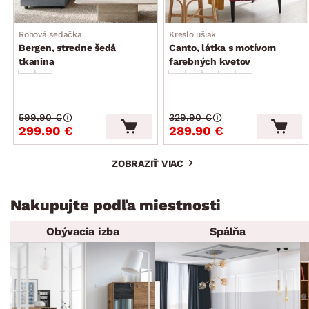
Rohová sedačka
Kreslo ušiak
Bergen, stredne šedá
Canto, látka s motívom
tkanina
farebných kvetov
599.90 €
329.90 €
299.90 €
289.90 €
ZOBRAZIŤ VIAC
Nakupujte podľa miestnosti
Obývacia izba
Spálňa