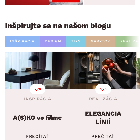
Inšpirujte sa na našom blogu
INŠPIRÁCIA
DESIGN
TIPY
NÁBYTOK
REALIZÁ
0
0
INŠPIRÁCIA
REALIZÁCIA
ELEGANCIA
A(S)KO vo filme
LÍNIÍ
PREČÍTAŤ
PREČÍTAŤ