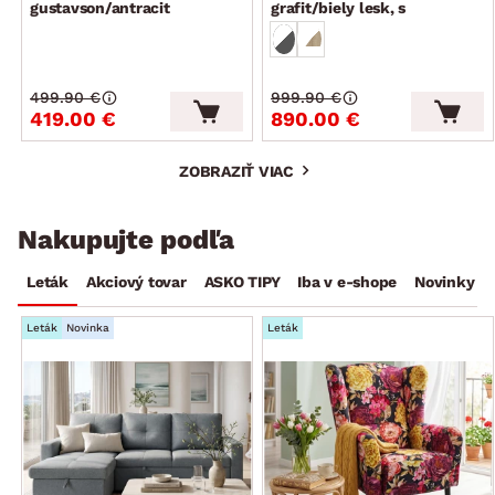
gustavson/antracit
grafit/biely lesk, s
osvetlením
499.90 €
999.90 €
419.00 €
890.00 €
ZOBRAZIŤ VIAC
Nakupujte podľa
Leták
Akciový tovar
ASKO TIPY
Iba v e-shope
Novinky
Leták
Novinka
Leták