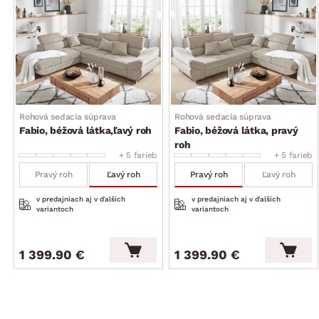
dodávané v čiastočnom demonte
Rohová sedacia súprava
Rohová sedacia súprava
Fabio, béžová látka,ľavý roh
Fabio, béžová látka, pravý
roh
+ 5 farieb
+ 5 farieb
Pravý roh
Ľavý roh
Pravý roh
Ľavý roh
v predajniach aj v ďalších
v predajniach aj v ďalších
variantoch
variantoch
1 399.90 €
1 399.90 €