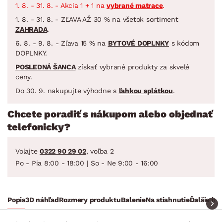
1. 8. - 31. 8. - Akcia 1 + 1 na
vybrané matrace
.
1. 8. - 31. 8. - ZĽAVA AŽ 30 % na všetok sortiment
ZAHRADA
.
6. 8. - 9. 8. - Zľava 15 % na
BYTOVÉ DOPLNKY
s kódom
DOPLNKY.
POSLEDNÁ ŠANCA
získať vybrané produkty za skvelé
ceny.
Do 30. 9. nakupujte výhodne s
ľahkou splátkou
.
Chcete poradiť s nákupom alebo objednať
telefonicky?
Volajte
0322 90 29 02
, voľba 2
Po - Pia 8:00 - 18:00 | So - Ne 9:00 - 16:00
Popis
3D náhľad
Rozmery produktu
Balenie
Na stiahnutie
Ďalšie in