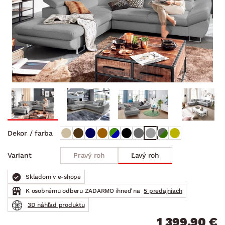
Dekor / farba
Pravý roh
Ľavý roh
Variant
Skladom v e-shope
K osobnému odberu ZADARMO ihneď na
5 predajniach
3D náhľad produktu
1 399.90 €