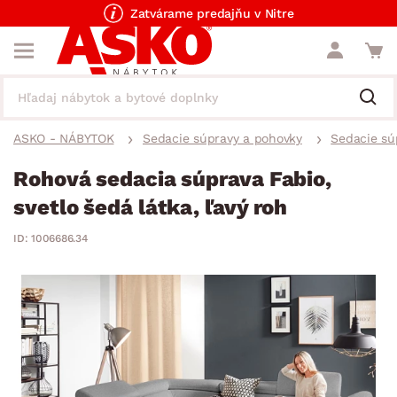
Zatvárame predajňu v Nitre
ASKO - NÁBYTOK
Sedacie súpravy a pohovky
Sedacie sú
Rohová sedacia súprava Fabio,
svetlo šedá látka, ľavý roh
ID: 1006686.34