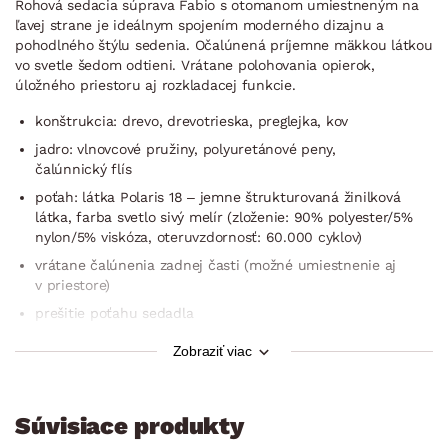
Rohová sedacia súprava Fabio s otomanom umiestneným na
ľavej strane je ideálnym spojením moderného dizajnu a
pohodlného štýlu sedenia. Očalúnená príjemne mäkkou látkou
vo svetle šedom odtieni. Vrátane polohovania opierok,
úložného priestoru aj rozkladacej funkcie.
konštrukcia: drevo, drevotrieska, preglejka, kov
jadro: vlnovcové pružiny, polyuretánové peny,
čalúnnický flís
poťah: látka Polaris 18 – jemne štrukturovaná žinilková
látka, farba svetlo sivý melír (zloženie: 90% polyester/5%
nylon/5% viskóza, oteruvzdornosť: 60.000 cyklov)
vrátane čalúnenia zadnej časti (možné umiestnenie aj
v priestore)
prešitie poťahu sedadla
rohový pôdorys – ľavý roh (otoman umiestnený vľavo)
Zobraziť viac
pravá bočná područka – zaujímavo šikmý zaoblený tvar,
mäkko vystlaná
sedák: stredne mäkký
Súvisiace produkty
operadlo: optimálne vypolstrovanie v oblasti bedier – opora