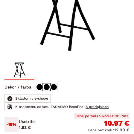
Dekor / farba
Skladom v e-shope
K osobnému odberu ZADARMO ihneď na
8 predajniach
Cena po zadaní kódu DOPLNKY
Ušetríte
10.97 €
-15%
1.93 €
12.90 €
Cena bez kódu: