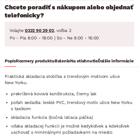
Chcete poradiť s nákupom alebo objednať
telefonicky?
Volajte
0322 90 29 02
, voľba 2
Po - Pia 8:00 - 18:00 | So - Ne 9:00 - 16:00
Popis
Rozmery produktu
Balenie
Na stiahnutie
Ďalšie informácie
Praktická skladacia stolička s trendovým motívom ulice
New Yorku.
prekrížená kovová konštrukcia, čierny lak
poťah sedadla: lesklé PVC, trendový motív ulice New Yorku
s taxíkom
skladacia funkcia (bočná istiaca páčka)
vďaka skladacej funkcii je možné kedykoľvek a kdekoľvek
uschovať s minimálnymi požiadavkami na miesto