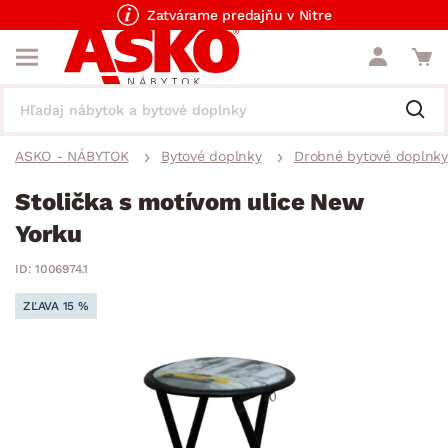
Zatvárame predajňu v Nitre
ASKO - NÁBYTOK
Bytové doplnky
Drobné bytové doplnky
Stolička s motívom ulice New
Yorku
ID: 1006974.1
ZĽAVA 15 %