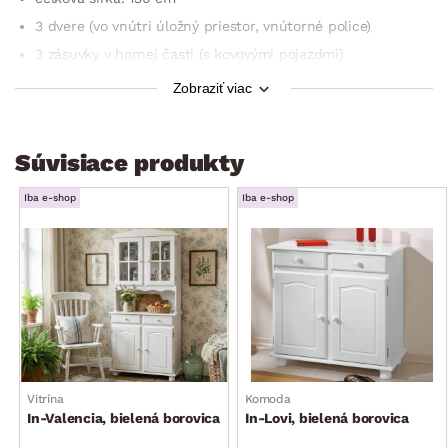
3 dvere (vo vnútri úložný priestor, vnútorné police)
3 zásuvky v hornej časti (s kovovými pojazdmi)
stabilná konštrukcia z kvalitného materiálu
Zobraziť viac
obľúbený vidiecky štýl
dokonale dotvára útulnú atmosféru domova
Súvisiace produkty
k dostaniu iba v e-shope
dodávané v demonte
Iba e-shop
Iba e-shop
Vitrína
Komoda
In-Valencia, bielená borovica
In-Lovi, bielená borovica