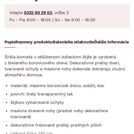
Volajte
0322 90 29 02
, voľba 2
Po - Pia 8:00 - 18:00 | So - Ne 9:00 - 16:00
Popis
Rozmery produktu
Balenie
Na stiahnutie
Ďalšie informácie
Širšia komoda v obľúbenom vidieckom štýle je vyrobená
z bieleného borovicového dreva. Dekoratívne prelisy dverí,
tvarované úchyty a masívne nohy dokonale dotvárajú útulnú
atmosféru domova.
materiál: masívne borovicové drevo, sololit, kov
povrch: biely transparentný lak
štýlovo vytvarované úchyty
masívne drevené nohy (predné nohy dekoratívne
tvarované)
dekoratívne frézované prelisy predných plôch
celková šírka: 130 cm