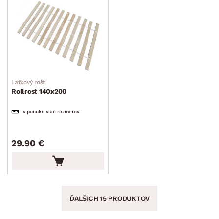
Laťkový rošt
Rollrost 140x200
v ponuke viac rozmerov
29.90 €
ĎALŠÍCH 15 PRODUKTOV