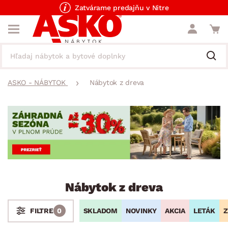
Zatvárame predajňu v Nitre
ASKO - NÁBYTOK
Nábytok z dreva
Nábytok z dreva
SKLADOM
NOVINKY
AKCIA
LETÁK
Z
FILTRE
0