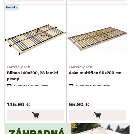
TVAR
min.
cm
max.
cm
Novinka
ŠTÝL
min.
cm
max.
cm
MIESTNOSŤ
min.
cm
max.
cm
ZNAČKA
min.
cm
max.
cm
SKLADOVOSŤ
Lamelový rošt
Lamelový rošt
Bilbao 140x200, 28 lamiel,
Asko multiflex 90x200 cm
pevný
v ponuke viac rozmerov
v ponuke viac rozmerov
145.90 €
65.90 €