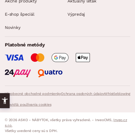
Akčné produkty
Aktuálny leták
E-shop špeciál
Výpredaj
Novinky
Platobné metódy
Všeobecné obchodné podmienky
Ochrana osobných údajov
Whistleblowing
Pravidlá používania cookies
© 2026 ASKO - NÁBYTOK, všetky práva vyhradené. - InveoCMS,
Inveo.cz
s.r.o.
Všetky uvedené ceny sú s DPH.