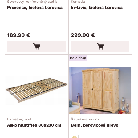
Štvorcový konferenčný stolík
Komoda
Provence, bielená borovica
In-Livio, bielená borovica
189.90 €
299.90 €
Iba e-shop
Lamelový rošt
Šatníková skriňa
Asko multiflex 80x200 cm
Bern, borovicové drevo