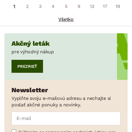
1
2
3
4
5
9
13
17
19
Všetko
Akčný leták
pre výhodný nákup
PREZRIEŤ
Newsletter
Vyplňte svoju e-mailovú adresu a nechajte si
poslať akčné ponuky a novinky.