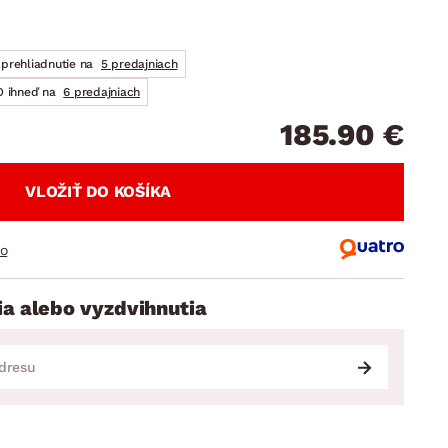
DOPLNKY
VIANOCE
hradné doplnky
ahradné zostavy
prehliadnutie na
5 predajniach
 ihneď na
6 predajniach
185.90 €
VLOŽIŤ DO KOŠÍKA
ro
ia alebo vyzdvihnutia