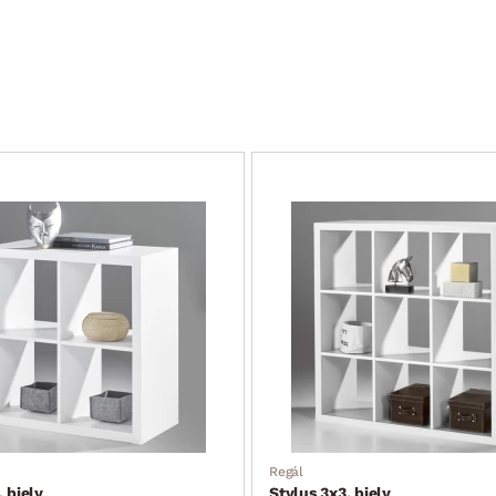
Regál
, biely
Stylus 3x3, biely