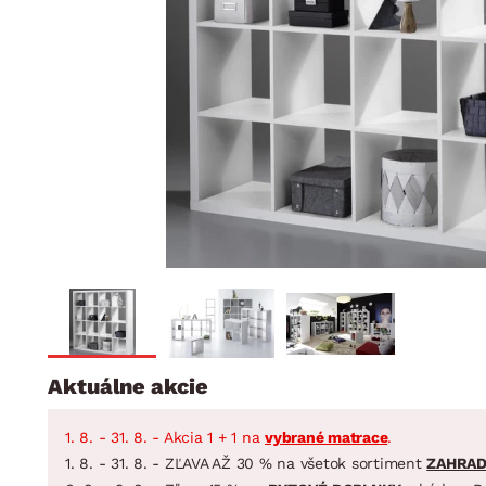
Jedáleň
BYTOVÝ TEXTIL
STOLOVANIE A VAR
Kúpeľňové zost
Detská izba
Prikrývky
Jedálenský servis
Jedálenské zos
Vankúše
Predsieň, šatník a chodba
Príbory
Záhradné zost
Koberce
Hrnce
Kuchyňa
Závesy a žalúzie
Panvice
Kúpeľňa
Zobrazit vše
Zobrazit vše
Záhrada
VEĽKÁ NOC
Domácnosť
Aktuálne akcie
1. 8. - 31. 8. - Akcia 1 + 1 na
vybrané matrace
.
1. 8. - 31. 8. - ZĽAVA AŽ 30 % na všetok sortiment
ZAHRA