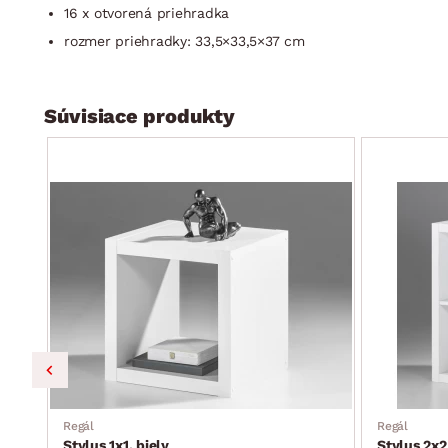
16 x otvorená priehradka
rozmer priehradky: 33,5×33,5×37 cm
Súvisiace produkty
Regál
Regál
Stylus 1x1, biely
Stylus 2x2