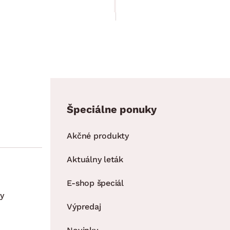
185.90 €
Špeciálne ponuky
Akčné produkty
Aktuálny leták
E-shop špeciál
y
Výpredaj