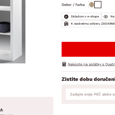
ENIE
DOMÁCE SPOTREBIČE
ZÁHRADNÉ 
Dekor / farba
avy
Zá
tavy
Z
Skladom v e-shope
Na 
K osobnému odberu ZADARMO
avy
Nakúpte na splátky s Quat
Zistite dobu doručen
DA
.