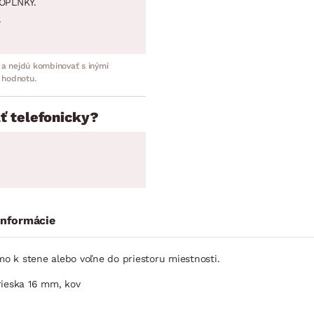
OPLNKY.
.
 a nejdú kombinovať s inými
 hodnotu.
ť telefonicky?
informácie
mo k stene alebo voľne do priestoru miestnosti.
rieska 16 mm, kov