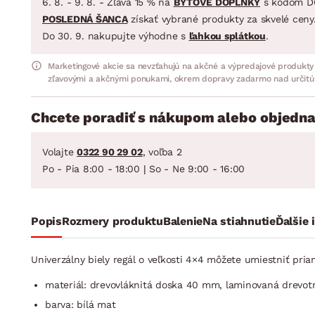
6. 8. - 9. 8. - Zľava 15 % na
BYTOVÉ DOPLNKY
s kódom D
POSLEDNÁ ŠANCA
získať vybrané produkty za skvelé ceny
Do 30. 9. nakupujte výhodne s
ľahkou splátkou
.
Marketingové akcie sa nevzťahujú na akčné a výpredajové produkty
zľavovými a akčnými ponukami, okrem dopravy zadarmo nad určitú
Chcete poradiť s nákupom alebo objedna
Volajte
0322 90 29 02
, voľba 2
Po - Pia 8:00 - 18:00 | So - Ne 9:00 - 16:00
Popis
Rozmery produktu
Balenie
Na stiahnutie
Ďalšie 
Univerzálny biely regál o veľkosti 4×4 môžete umiestniť pria
materiál: drevovláknitá doska 40 mm, laminovaná drevot
barva: bílá mat