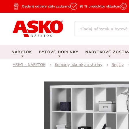
Osobné odbery vždy zadarmo
95 % produktov skladom
NÁBYTOK
BYTOVÉ DOPLNKY
NÁBYTKOVÉ ZOSTA
ASKO - NÁBYTOK
Komody, skrinky a vitríny
Regály
KOBERCE
OSVETLENIE
Obývacie zost
Veľké a stredné koberce
Stolové lampy a lampi
Spálňové zost
Behúne a malé koberce
Stropné osvetlenie
Kancelárske zos
Obývacia izba
Detské koberce
Lustre a závesné svieti
Kuchynské zost
Spálňa
Kúpeľňové predložky
Stojacie lampy
Detské zosta
Pracovňa a kancelária
Zobrazit vše
Zobrazit vše
Predsieňové zos