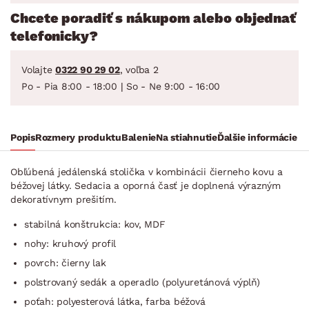
Chcete poradiť s nákupom alebo objednať
telefonicky?
Volajte
0322 90 29 02
, voľba 2
Po - Pia 8:00 - 18:00 | So - Ne 9:00 - 16:00
Popis
Rozmery produktu
Balenie
Na stiahnutie
Ďalšie informácie
Obľúbená jedálenská stolička v kombinácii čierneho kovu a
béžovej látky. Sedacia a oporná časť je doplnená výrazným
dekoratívnym prešitím.
stabilná konštrukcia: kov, MDF
nohy: kruhový profil
povrch: čierny lak
polstrovaný sedák a operadlo (polyuretánová výplň)
poťah: polyesterová látka, farba béžová