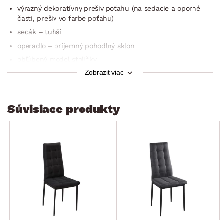
výrazný dekoratívny prešiv poťahu (na sedacie a oporné
časti, prešiv vo farbe poťahu)
sedák – tuhší
operadlo – príjemný pohodlný sklon
obľúbený model stoličky
Zobraziť viac
odporúčaná nosnosť do 100 kg
dodávané v demonte
Súvisiace produkty