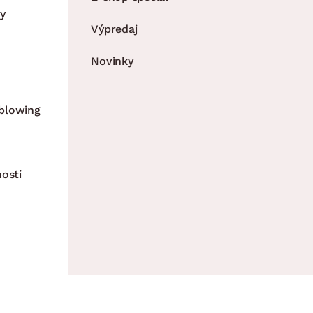
y
Výpredaj
Novinky
blowing
nosti
K, všetky práva vyhradené. - InveoCMS,
Inveo.cz s.r.o.
Všetky 