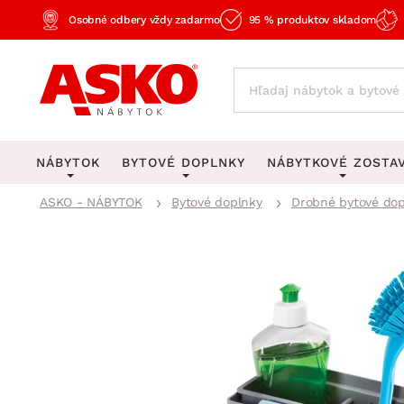
Osobné odbery vždy zadarmo
95 % produktov skladom
NÁBYTOK
BYTOVÉ DOPLNKY
NÁBYTKOVÉ ZOSTA
ASKO - NÁBYTOK
Bytové doplnky
Drobné bytové dop
KOBERCE
OSVETLENIE
Obývacie zost
Veľké a stredné koberce
Stolové lampy a lampi
Spálňové zost
Behúne a malé koberce
Stropné osvetlenie
Kancelárske zos
Obývacia izba
Detské koberce
Lustre a závesné svieti
Kuchynské zost
Spálňa
Kúpeľňové predložky
Stojacie lampy
Detské zosta
Pracovňa a kancelária
Zobrazit vše
Zobrazit vše
Predsieňové zos