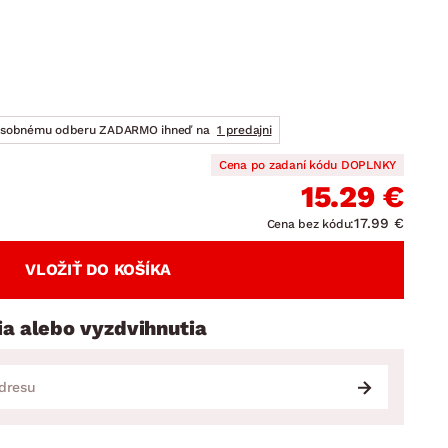
DOPLNKY
VIANOCE
hradné doplnky
ahradné zostavy
osobnému odberu ZADARMO ihneď na
1 predajni
Cena po zadaní kódu DOPLNKY
15.29 €
17.99 €
Cena bez kódu:
VLOŽIŤ DO KOŠÍKA
ia alebo vyzdvihnutia