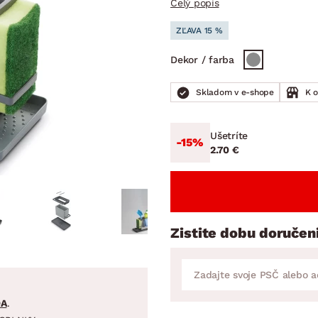
Celý popis
ENIE
DOMÁCE SPOTREBIČE
ZÁHRADNÉ 
avy
Zá
ZĽAVA 15 %
tavy
Z
Dekor / farba
avy
Skladom v e-shope
K 
Ušetríte
-15%
2.70 €
Zistite dobu doručen
DA
.