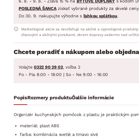
6. 8. - 9. 8. - Zľava 15 % na
BYTOVÉ DOPLNKY
s kódom D
POSLEDNÁ ŠANCA
získať vybrané produkty za skvelé ceny
Do 30. 9. nakupujte výhodne s
ľahkou splátkou
.
Marketingové akcie sa nevzťahujú na akčné a výpredajové produkty
zľavovými a akčnými ponukami, okrem dopravy zadarmo nad určitú
Chcete poradiť s nákupom alebo objedna
Volajte
0322 90 29 02
, voľba 2
Po - Pia 8:00 - 18:00 | So - Ne 9:00 - 16:00
Popis
Rozmery produktu
Ďalšie informácie
Organizér kuchynských pomôcok z plastu je praktickým po
materiál: plast ABS
farba: kombinácia svetlé a tmavo sivé