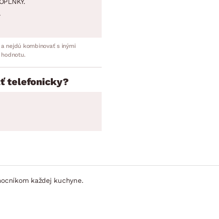
OPLNKY.
.
 a nejdú kombinovať s inými
 hodnotu.
ť telefonicky?
mocníkom každej kuchyne.