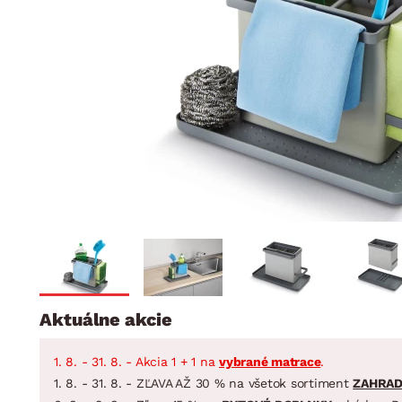
Jedáleň
BYTOVÝ TEXTIL
STOLOVANIE A VAR
Kúpeľňové zost
Detská izba
Prikrývky
Jedálenský servis
Jedálenské zos
Vankúše
Predsieň, šatník a chodba
Príbory
Záhradné zost
Koberce
Hrnce
Kuchyňa
Závesy a žalúzie
Panvice
Kúpeľňa
Zobrazit vše
Zobrazit vše
Záhrada
VEĽKÁ NOC
Domácnosť
Aktuálne akcie
1. 8. - 31. 8. - Akcia 1 + 1 na
vybrané matrace
.
1. 8. - 31. 8. - ZĽAVA AŽ 30 % na všetok sortiment
ZAHRA