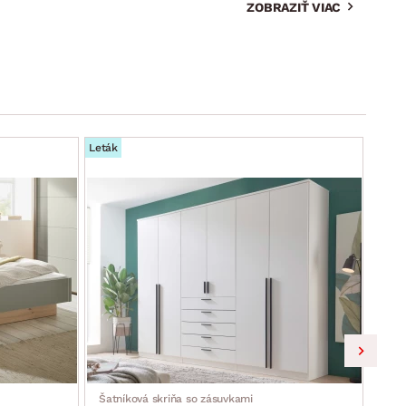
ZOBRAZIŤ VIAC
Leták
Leták
Šatníková skriňa so zásuvkami
Skri