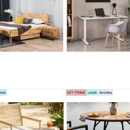
eták
HIT TÝDNE
Leták
Novinka