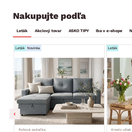
Nakupujte podľa
Leták
Akciový tovar
ASKO TIPY
Iba v e-shope
N
Leták
Novinka
Leták
ka,
Rohová sedačka
Kreslo ušiak