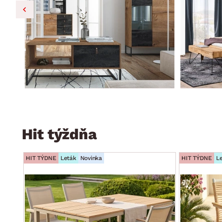
Hit týždňa
HIT TÝDNE
Leták
Novinka
HIT TÝDNE
L