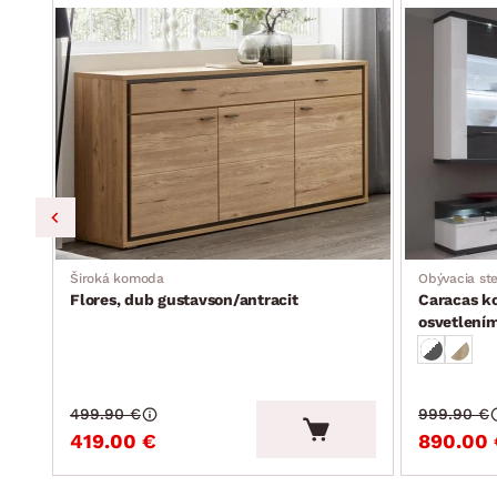
Široká komoda
Obývacia st
Flores, dub gustavson/antracit
Caracas ko
osvetlení
499.90 €
999.90 €
419.00 €
890.00 