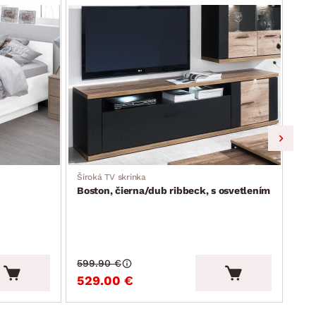
Široká TV skrinka
TV s
Boston, čierna/dub ribbeck, s osvetlením
Atik
599.90 €
194
529.00 €
16