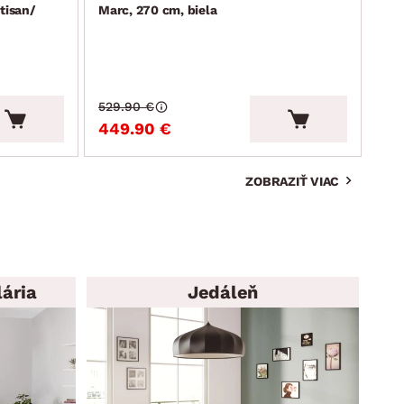
tisan/
Marc, 270 cm, biela
Lim
529.90 €
215
449.90 €
19
ZOBRAZIŤ VIAC
ária
Jedáleň