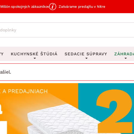
Milión spokojných zákazníkov
Zatvárame predajňu v Nitre
VY
KUCHYNSKÉ ŠTÚDIÁ
SEDACIE SÚPRAVY
ZÁHRAD
šiel.
avy
DEKORÁCIE
Sedacie súpravy do U
UKLADANIE
čky
Obrazy
Vešiaky na kľ
avy
Rohové sedacie súpravy
Záhrad
Zrkadlá
Stojany na dá
tavy
Sedacie súpravy 3-2-1
Z
dlá
Hodiny
Stojany na no
avy
Sedacie súpravy na mieru
Vázy
Stojany na ob
vy
Zá
Zobrazit vše
Zobrazit vše
tavy
Z