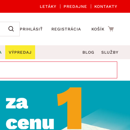
LETÁKY
PREDAJNE
KONTAKTY
PRIHLÁSIŤ
REGISTRÁCIA
KOŠÍK
A
VÝPREDAJ
BLOG
SLUŽBY
 A ORGANIZÁCIA
Záhradné sety
DROBNÉ BYTOVÉ DOPLNKY
úče
Kuchynské príslušenstvo
né stoličky a kreslá
ždniky
Kuchynské doplnky
áhradné lavice
viny
Kúpeľňové doplnky
Záhradné stoly
lečenie
Záhradné doplnky
hradné hojdačky
Zobrazit vše
áhradné lehátka