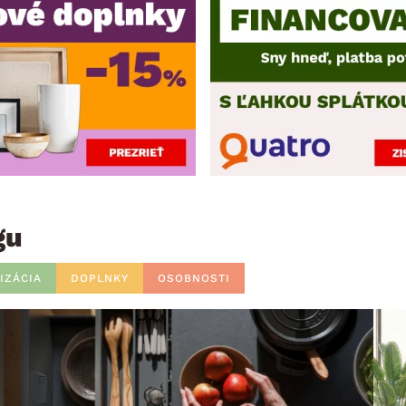
gu
IZÁCIA
DOPLNKY
OSOBNOSTI