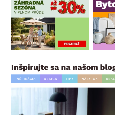
Inšpirujte sa na našom blo
INŠPIRÁCIA
DESIGN
TIPY
NÁBYTOK
REAL