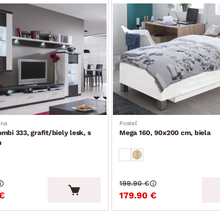
ena
Posteľ
mbi 333, grafit/biely lesk, s
Mega 160, 90x200 cm, biela
m
199.90 €
€
179.90 €