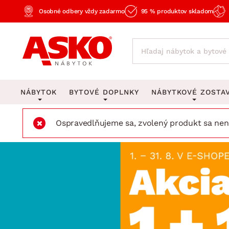
Osobné odbery vždy zadarmo
95 % produktov skladom
NÁBYTOK
BYTOVÉ DOPLNKY
NÁBYTKOVÉ ZOSTA
Ospravedlňujeme sa, zvolený produkt sa nena
KOBERCE
OSVETLENIE
Obývacie zost
Veľké a stredné koberce
Stolové lampy a lampi
Spálňové zost
Behúne a malé koberce
Stropné osvetlenie
Kancelárske zos
Obývacia izba
Detské koberce
Lustre a závesné svieti
Kuchynské zost
Spálňa
Kúpeľňové predložky
Stojacie lampy
Detské zosta
Pracovňa a kancelária
Zobrazit vše
Zobrazit vše
Predsieňové zos