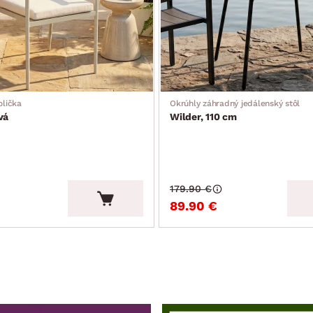
olička
Okrúhly záhradný jedálenský stôl
vá
Wilder, 110 cm
179.90 €
89.90 €