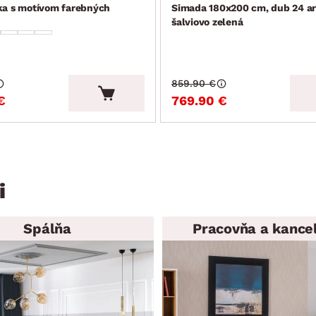
ka s motívom farebných
Simada 180x200 cm, dub 24 ar
šalviovo zelená
859.90 €
€
769.90 €
i
Spálňa
Pracovňa a kancel