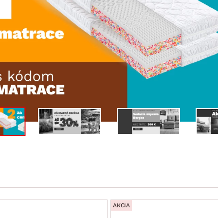
ENIE
DOMÁCE SPOTREBIČE
ZÁHRADNÉ 
avy
Zá
tavy
Z
avy
AKCIA