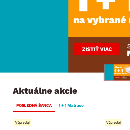
Jedáleň
BYTOVÝ TEXTIL
STOLOVANIE A VAR
Kúpeľňové zost
Detská izba
Prikrývky
Jedálenský servis
Jedálenské zos
Vankúše
Predsieň, šatník a chodba
Príbory
Záhradné zost
Koberce
Hrnce
Kuchyňa
Závesy a žalúzie
Panvice
Kúpeľňa
Zobrazit vše
Zobrazit vše
Záhrada
VEĽKÁ NOC
Domácnosť
Aktuálne akcie
POSLEDNÁ ŠANCA
1 + 1 Matrace
Výpredaj
Výpredaj