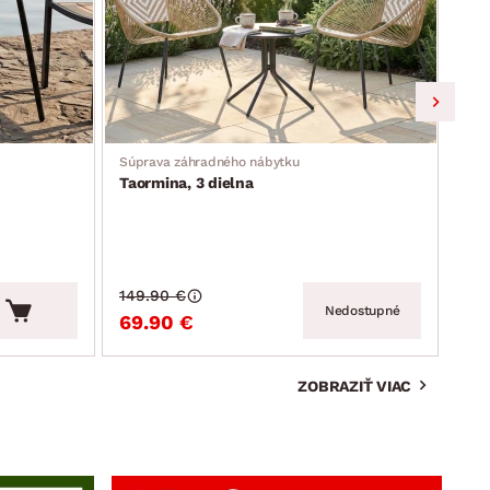
Súprava záhradného nábytku
Záhr
Taormina, 3 dielna
Mos
149.90 €
159
Nedostupné
69.90 €
99
ZOBRAZIŤ VIAC