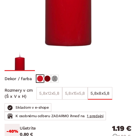
Dekor / farba
Rozmery v cm
5,8x12x5,8
5,8x15x5,8
5,8x8x5,8
(Š x V x H)
Skladom v e-shope
K osobnému odberu ZADARMO ihneď na
1 predajni
1.19 €
Ušetríte
-40%
0.80 €