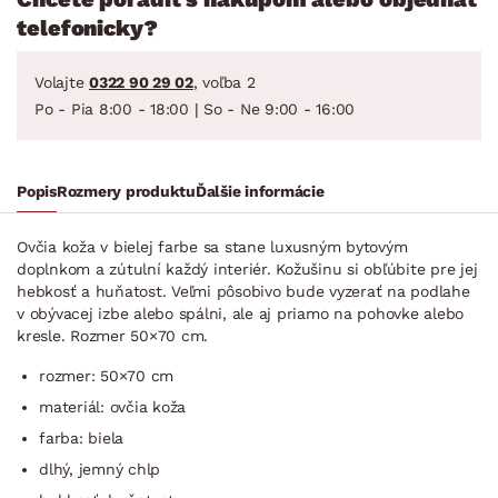
telefonicky?
Volajte
0322 90 29 02
, voľba 2
Po - Pia 8:00 - 18:00 | So - Ne 9:00 - 16:00
Popis
Rozmery produktu
Ďalšie informácie
Ovčia koža v bielej farbe sa stane luxusným bytovým
doplnkom a zútulní každý interiér. Kožušinu si obľúbite pre jej
hebkosť a huňatost. Veľmi pôsobivo bude vyzerať na podlahe
v obývacej izbe alebo spálni, ale aj priamo na pohovke alebo
kresle. Rozmer 50×70 cm.
rozmer: 50×70 cm
materiál: ovčia koža
farba: biela
dlhý, jemný chlp