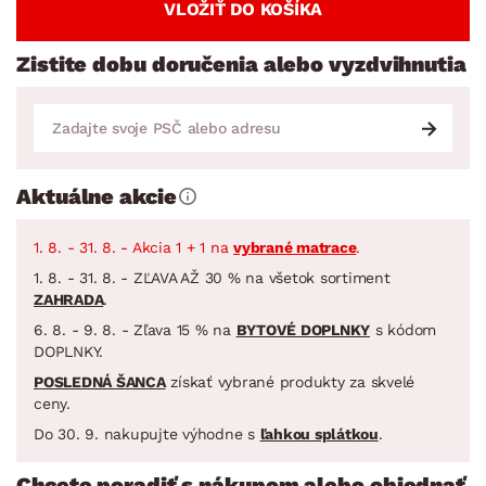
VLOŽIŤ DO KOŠÍKA
Zistite dobu doručenia alebo vyzdvihnutia
Aktuálne akcie
1. 8. - 31. 8. - Akcia 1 + 1 na
vybrané matrace
.
1. 8. - 31. 8. - ZĽAVA AŽ 30 % na všetok sortiment
ZAHRADA
.
6. 8. - 9. 8. - Zľava 15 % na
BYTOVÉ DOPLNKY
s kódom
DOPLNKY.
POSLEDNÁ ŠANCA
získať vybrané produkty za skvelé
ceny.
Do 30. 9. nakupujte výhodne s
ľahkou splátkou
.
Chcete poradiť s nákupom alebo objednať