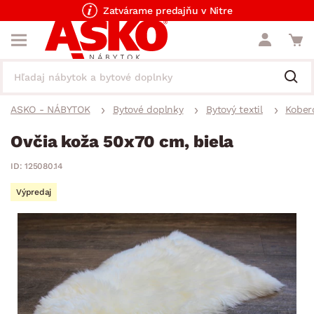
Zatvárame predajňu v Nitre
ASKO - NÁBYTOK
Bytové doplnky
Bytový textil
Kober
Ovčia koža 50x70 cm, biela
ID: 125080.14
Výpredaj