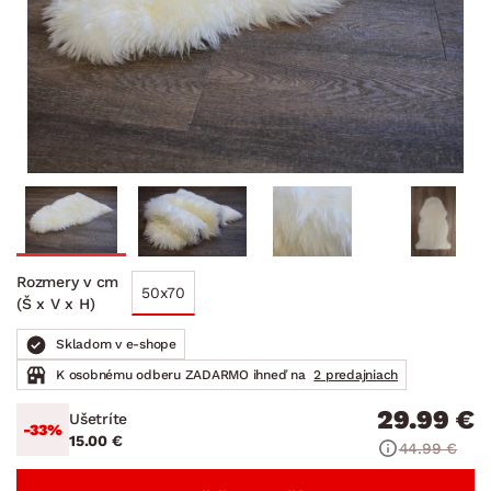
Rozmery v cm
50x70
(Š x V x H)
Skladom v e-shope
K osobnému odberu ZADARMO ihneď na
2 predajniach
29.99 €
Ušetríte
-33%
15.00 €
44.99 €