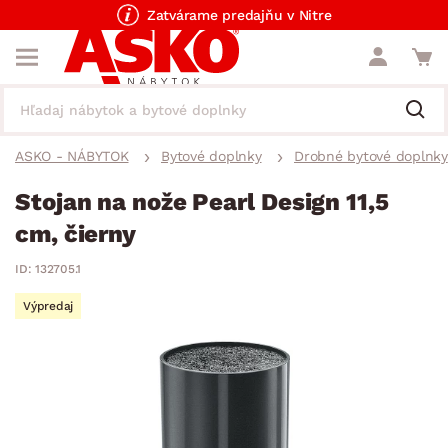
Zatvárame predajňu v Nitre
ASKO - NÁBYTOK
Bytové doplnky
Drobné bytové doplnky
Stojan na nože Pearl Design 11,5
cm, čierny
ID: 132705.1
Výpredaj