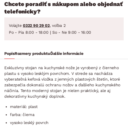
Chcete poradiť s nákupom alebo objednať
telefonicky?
Volajte
0322 90 29 02
, voľba 2
Po - Pia 8:00 - 18:00 | So - Ne 9:00 - 16:00
Popis
Rozmery produktu
Ďalšie informácie
Exkluzívny stojan na kuchynské nože je vyrobený z čierneho
plastu s vysoko lesklým povrchom. V strede sa nachádza
vyberateľná kefová vložka z jemných plastových štetín, ktoré
zabezpečia dokonalú ochranu nožov a ďalšieho kuchynského
náčinia. Tento moderný stojan je nielen praktický, ale aj
dekoratívny kuchynský doplnok.
materiál: plast
farba: čierna
vysoko lesklý povrch