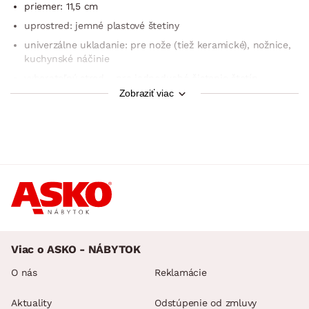
priemer: 11,5 cm
uprostred: jemné plastové štetiny
univerzálne ukladanie: pre nože (tiež keramické), nožnice,
kuchynské náčinie
vyberateľný stred – pre jednoduché čistenie štetín
Zobraziť viac
stabilný
moderný štýl
praktický i dekoratívny doplnok do kuchyne
Viac o ASKO - NÁBYTOK
O nás
Reklamácie
Aktuality
Odstúpenie od zmluvy