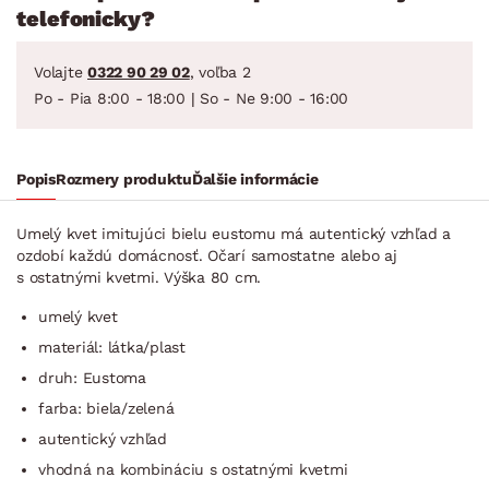
telefonicky?
Volajte
0322 90 29 02
, voľba 2
Po - Pia 8:00 - 18:00 | So - Ne 9:00 - 16:00
Popis
Rozmery produktu
Ďalšie informácie
Umelý kvet imitujúci bielu eustomu má autentický vzhľad a
ozdobí každú domácnosť. Očarí samostatne alebo aj
s ostatnými kvetmi. Výška 80 cm.
umelý kvet
materiál: látka/plast
druh: Eustoma
farba: biela/zelená
autentický vzhľad
vhodná na kombináciu s ostatnými kvetmi