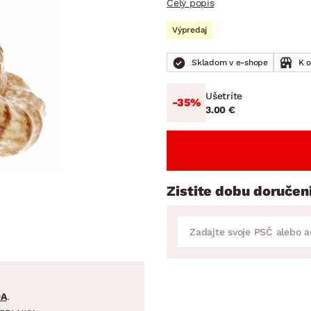
Celý popis
ENIE
DOMÁCE SPOTREBIČE
ZÁHRADNÉ 
avy
Zá
Výpredaj
tavy
Z
Skladom v e-shope
K 
avy
Ušetríte
-35%
3.00 €
Zistite dobu doručen
DA
.