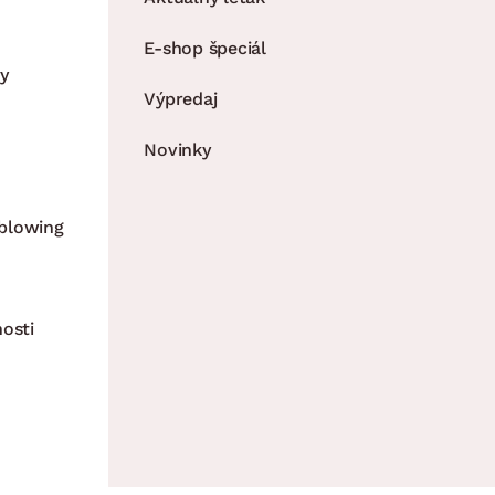
E-shop špeciál
y
Výpredaj
Novinky
blowing
nosti