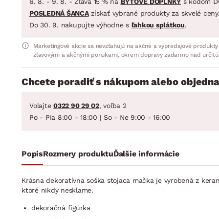
6. 8. - 9. 8. - Zľava 15 % na
BYTOVÉ DOPLNKY
s kódom D
POSLEDNÁ ŠANCA
získať vybrané produkty za skvelé ceny
Do 30. 9. nakupujte výhodne s
ľahkou splátkou
.
Marketingové akcie sa nevzťahujú na akčné a výpredajové produkty
zľavovými a akčnými ponukami, okrem dopravy zadarmo nad určitú
Chcete poradiť s nákupom alebo objedna
Volajte
0322 90 29 02
, voľba 2
Po - Pia 8:00 - 18:00 | So - Ne 9:00 - 16:00
Popis
Rozmery produktu
Ďalšie informácie
Krásna dekoratívna soška stojaca mačka je vyrobená z keramik
ktoré nikdy nesklame.
dekoračná figúrka