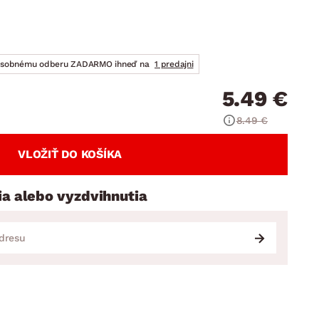
DOPLNKY
VIANOCE
hradné doplnky
ahradné zostavy
osobnému odberu ZADARMO ihneď na
1 predajni
5.49 €
8.49 €
VLOŽIŤ DO KOŠÍKA
ia alebo vyzdvihnutia