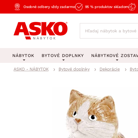
Osobné odbery vždy zadarmo
95 % produktov skladom
NÁBYTOK
BYTOVÉ DOPLNKY
NÁBYTKOVÉ ZOSTA
ASKO - NÁBYTOK
Bytové doplnky
Dekorácie
Byt
KOBERCE
OSVETLENIE
Obývacie zost
Veľké a stredné koberce
Stolové lampy a lampi
Spálňové zost
Behúne a malé koberce
Stropné osvetlenie
Kancelárske zos
Obývacia izba
Detské koberce
Lustre a závesné svieti
Kuchynské zost
Spálňa
Kúpeľňové predložky
Stojacie lampy
Detské zosta
Pracovňa a kancelária
Zobrazit vše
Zobrazit vše
Predsieňové zos