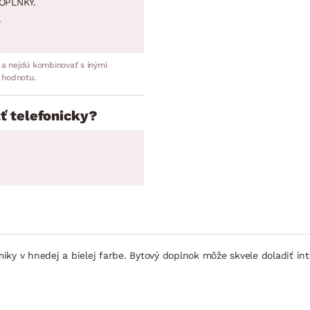
OPLNKY.
.
 a nejdú kombinovať s inými
 hodnotu.
ť telefonicky?
y v hnedej a bielej farbe. Bytový doplnok môže skvele doladiť inte