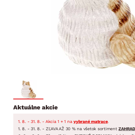
Jedáleň
BYTOVÝ TEXTIL
STOLOVANIE A VAR
Kúpeľňové zost
Detská izba
Prikrývky
Jedálenský servis
Jedálenské zos
Vankúše
Predsieň, šatník a chodba
Príbory
Záhradné zost
Koberce
Hrnce
Kuchyňa
Závesy a žalúzie
Panvice
Kúpeľňa
Zobrazit vše
Zobrazit vše
Záhrada
VEĽKÁ NOC
Domácnosť
Aktuálne akcie
1. 8. - 31. 8. - Akcia 1 + 1 na
vybrané matrace
.
1. 8. - 31. 8. - ZĽAVA AŽ 30 % na všetok sortiment
ZAHRA