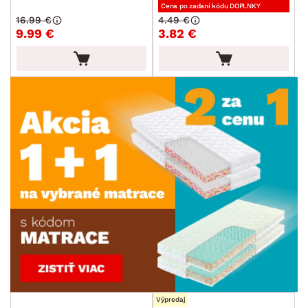
Cena po zadaní kódu DOPLNKY
16.99 €
4.49 €
9.99 €
3.82 €
Výpredaj