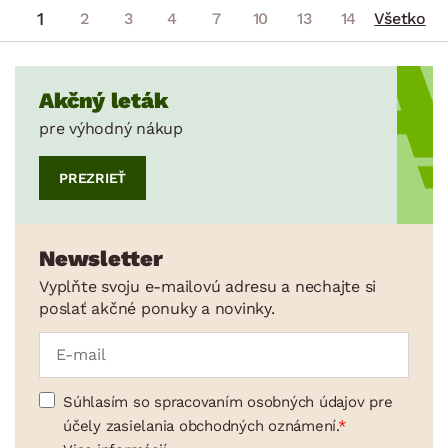
1
2
3
4
7
10
13
14
Všetko
Akčný leták
pre výhodný nákup
PREZRIEŤ
Newsletter
Vyplňte svoju e-mailovú adresu a nechajte si
poslať akčné ponuky a novinky.
Súhlasím so spracovaním osobných údajov pre
účely zasielania obchodných oznámení.