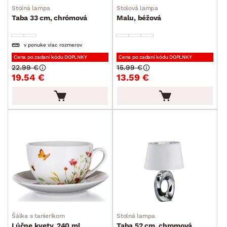
Stolná lampa
Stolová lampa
Taba 33 cm, chrómová
Malu, béžová
v ponuke viac rozmerov
Cena po zadaní kódu DOPLNKY
Cena po zadaní kódu DOPLNKY
22.99 €
15.99 €
19.54 €
13.59 €
Šálka s tanierikom
Stolná lampa
Lúčne kvety, 240 ml
Taba 52 cm, chromová