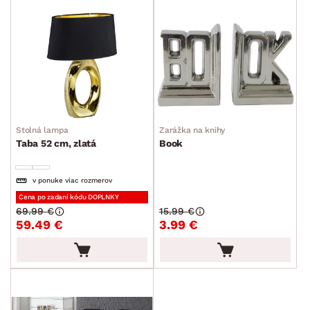
Stolná lampa
Zarážka na knihy
Taba 52 cm, zlatá
Book
v ponuke viac rozmerov
Cena po zadaní kódu DOPLNKY
69.99 €
15.99 €
59.49 €
3.99 €