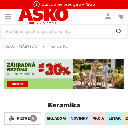
Zatvárame predajňu v Nitre
ASKO - NÁBYTOK
Keramika
Keramika
SKLADOM
NOVINKY
AKCIA
LETÁK
Z
FILTRE
0