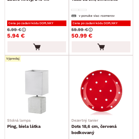
v ponuke viac rozmerov
Cena po zadaní kódu DOPLNKY
Cena po zadaní kódu DOPLNKY
6.99 €
59.99 €
5.94 €
50.99 €
Výpredaj
Stolná lampa
Dezertný tanier
Ping, biela látka
Dots 18,6 cm, červená
bodkovaný