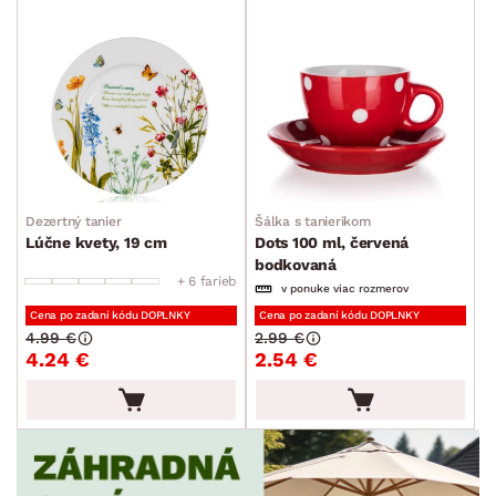
min.
cm
max.
cm
ŠTÝL
MIESTNOSŤ
SKLADOVOSŤ
Dezertný tanier
Šálka s tanierikom
Lúčne kvety, 19 cm
Dots 100 ml, červená
bodkovaná
+ 6 farieb
v ponuke viac rozmerov
Cena po zadaní kódu DOPLNKY
Cena po zadaní kódu DOPLNKY
4.99 €
2.99 €
4.24 €
2.54 €