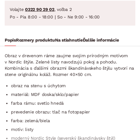
Volajte
0322 90 29 02
, voľba 2
Po - Pia 8:00 - 18:00 | So - Ne 9:00 - 16:00
Popis
Rozmery produktu
Na stiahnutie
Ďalšie informácie
Obraz v drevenom ráme zaujme svojim prírodným motívom
v Nordic štýle. Zelené listy navodzujú pokoj a pohodu.
Kombinácia s ďalšími obrazmi škandinávskeho štýlu vytvorí na
stene originálnu koláž. Rozmer 40×50 cm.
obraz na stenu s úchytom
materiál: MDF doska/sklo/papier
farba rámu: svetlo hnedá
prevedenie obrazu: tlač na fotopapier
farba: zelená/biela
motív: listy
moderný Nordic Style (severský škandinávsky štýl)