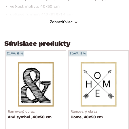
veľkosť motívu: 40×50 cm
celkový rozmer: 41,8×51,8×1,4 cm
Zobraziť viac
spôsob umiestnenia: zadné zavesenie na stenu
využitie: nástenná dekorácia do interiéru
ideálne kombinovať s ďalšími Nordic obrazmi
Súvisiace produkty
ZĽAVA 15 %
ZĽAVA 15 %
Rámovaný obraz
Rámovaný obraz
And symbol, 40x50 cm
Home, 40x50 cm