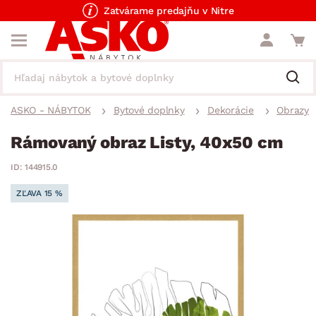
Zatvárame predajňu v Nitre
ASKO - NÁBYTOK
Bytové doplnky
Dekorácie
Obrazy
Rámovaný obraz Listy, 40x50 cm
ID: 144915.0
ZĽAVA 15 %