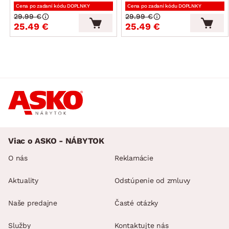
Cena po zadaní kódu DOPLNKY
Cena po zadaní kódu DOPLNKY
29.99 €
29.99 €
25.49 €
25.49 €
Viac o ASKO - NÁBYTOK
O nás
Reklamácie
Aktuality
Odstúpenie od zmluvy
Naše predajne
Časté otázky
Služby
Kontaktujte nás