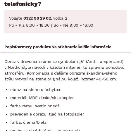
telefonicky?
Volajte
0322 90 29 02
, voľba 2
Po - Pia 8:00 - 18:00 | So - Ne 9:00 - 16:00
Popis
Rozmery produktu
Na stiahnutie
Ďalšie informácie
Obraz v drevenom ráme so symbolom „&“ (And – ampersand)
v Nordic štýle navodí v každom interiéri tú správnu pohodovú
atmosféru. Kombinácia s ďalšími obrazmi škandinávskeho
štýlu vytvorí na stene originálnu koláž. Rozmer 40×50 cm.
obraz na stenu s úchytom
materiál: MDF doska/sklo/papier
farba rámu: svetlo hnedá
prevedenie obrazu: tlač na fotopapier
farba: čierna/biela
motív: symbol & (And – ampersand)