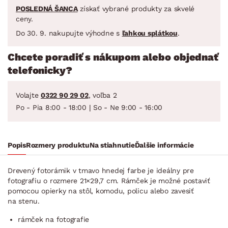
POSLEDNÁ ŠANCA
získať vybrané produkty za skvelé
ceny.
Do 30. 9. nakupujte výhodne s
ľahkou splátkou
.
Chcete poradiť s nákupom alebo objednať
telefonicky?
Volajte
0322 90 29 02
, voľba 2
Po - Pia 8:00 - 18:00 | So - Ne 9:00 - 16:00
Popis
Rozmery produktu
Na stiahnutie
Ďalšie informácie
Drevený fotorámik v tmavo hnedej farbe je ideálny pre
fotografiu o rozmere 21×29,7 cm. Rámček je možné postaviť
pomocou opierky na stôl, komodu, policu alebo zavesiť
na stenu.
rámček na fotografie