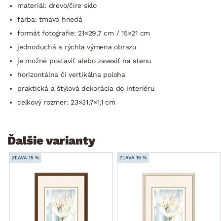
materiál: drevo/číre sklo
farba: tmavo hnedá
formát fotografie: 21×29,7 cm / 15×21 cm
jednoduchá a rýchla výmena obrazu
je možné postaviť alebo zavesiť na stenu
horizontálna či vertikálna poloha
praktická a štýlová dekorácia do interiéru
celkový rozmer: 23×31,7×1,1 cm
Ďalšie varianty
ZĽAVA 15 %
ZĽAVA 15 %