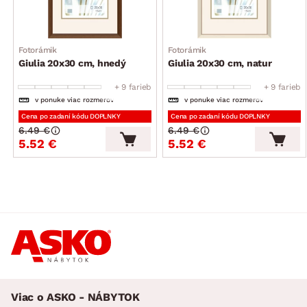
Fotorámik
Fotorámik
Giulia 20x30 cm, hnedý
Giulia 20x30 cm, natur
+ 9 farieb
+ 9 farieb
v ponuke viac rozmerov
v ponuke viac rozmerov
Cena po zadaní kódu DOPLNKY
Cena po zadaní kódu DOPLNKY
6.49 €
6.49 €
5.52 €
5.52 €
Viac o ASKO - NÁBYTOK