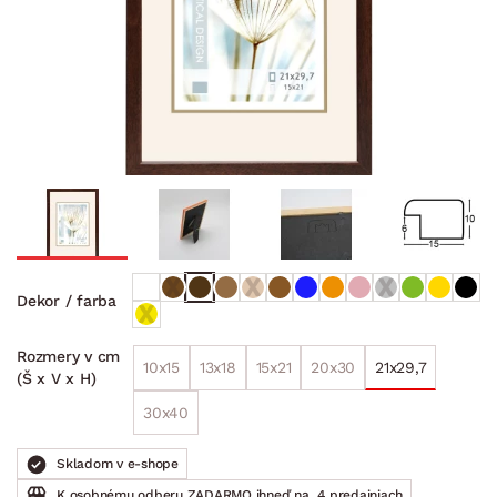
Dekor / farba
Rozmery v cm
10x15
13x18
15x21
20x30
21x29,7
(Š x V x H)
30x40
Skladom v e-shope
K osobnému odberu ZADARMO ihneď na
4 predajniach