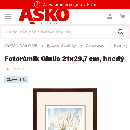
Zatvárame predajňu v Nitre
ASKO - NÁBYTOK
Bytové doplnky
Dekorácie
Rámiky
Fotorámik Giulia 21x29,7 cm, hnedý
ID: 144939.2
ZĽAVA 15 %