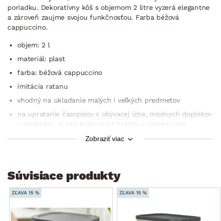
poriadku. Dekoratívny kôš s objemom 2 litre vyzerá elegantne
a zároveň zaujme svojou funkčnosťou. Farba béžová
cappuccino.
objem: 2 l
materiál: plast
farba: béžová cappuccino
imitácia ratanu
vhodný na ukladanie malých i veľkých predmetov
na upratanie časopisov v obývacej izbe, módnych doplnkov
v predsieni, aj ako krabice na hračky v detskej izbe
odolné proti vlhkosti: možno použiť aj v kúpeľni
Zobraziť viac
úspora miesta
stohovateľné do seba s ostatnými košíkmi z radu Country
Súvisiace produkty
ľahké prenášanie
dekoratívny aj praktický bytový doplnok
ZĽAVA 15 %
ZĽAVA 15 %
ľahké čistenie, v prípade potreby je možné umyť aj
v umývačke