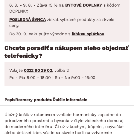
6. 8. - 9. 8. - Zľava 15 % na
BYTOVÉ DOPLNKY
s kódom
DOPLNKY.
POSLEDNÁ ŠANCA
získať vybrané produkty za skvelé
ceny.
Do 30. 9. nakupujte výhodne s
ľahkou splátkou
.
Chcete poradiť s nákupom alebo objednať
telefonicky?
Volajte
0322 90 29 02
, voľba 2
Po - Pia 8:00 - 18:00 | So - Ne 9:00 - 16:00
Popis
Rozmery produktu
Ďalšie informácie
Úložný košík v ratanovom vzhľade harmonicky zapadne do
prirodzeného prostredia bývania v štýle vidieckeho domu aj
do moderného interiéru. Či už v kuchyni, kúpeľni, obývačke
alebo detskej izbe, všade sa skvele hodí na vytvorenie