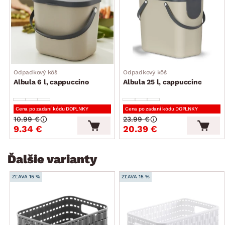
štýl: vidiecky, moderný
rozmer: 13,7×9,8×18,3 cm
Odpadkový kôš
Odpadkový kôš
Albula 6 l, cappuccino
Albula 25 l, cappuccino
Cena po zadaní kódu DOPLNKY
Cena po zadaní kódu DOPLNKY
10.99 €
23.99 €
9.34 €
20.39 €
Ďalšie varianty
ZĽAVA 15 %
ZĽAVA 15 %