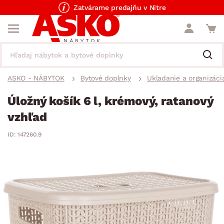
Zatvárame predajňu v Nitre
ASKO - NÁBYTOK
Bytové doplnky
Ukladanie a organizáci
Úložný košík 6 l, krémový, ratanový
vzhľad
ID: 147260.9