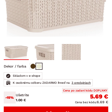
Dekor / farba
Skladom v e-shope
K osobnému odberu ZADARMO ihneď na
3 predajniach
Cena po zadaní kódu DOPLNKY
Ušetríte
5.69 €
-15%
1.00 €
6.69 €
Cena bez kódu: