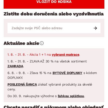
VLOŽIŤ DO KOŠÍKA
Zistite dobu doručenia alebo vyzdvihnutia
Aktuálne akcie
1. 8. - 31. 8. - Akcia 1 + 1 na
vybrané matrace
.
1. 8. - 31. 8. - ZĽAVA AŽ 30 % na všetok sortiment
ZAHRADA
.
6. 8. - 9. 8. - Zľava 15 % na
BYTOVÉ DOPLNKY
s kódom
DOPLNKY.
POSLEDNÁ ŠANCA
získať vybrané produkty za skvelé
ceny.
Do 30. 9. nakupujte výhodne s
ľahkou splátkou
.
Chcete poradiť s nákupom alebo objednať