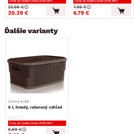
Cena po zadaní kódu DOPLNKY
Cena po zadaní kódu DOPLNKY
23.99 €
7.99 €
20.39 €
6.79 €
Ďalšie varianty
Úložný košík
6 l, hnedý, ratanový vzhĺad
Cena po zadaní kódu DOPLNKY
6.69 €