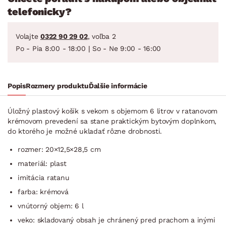
telefonicky?
Volajte
0322 90 29 02
, voľba 2
Po - Pia 8:00 - 18:00 | So - Ne 9:00 - 16:00
Popis
Rozmery produktu
Ďalšie informácie
Úložný plastový košík s vekom s objemom 6 litrov v ratanovom
krémovom prevedení sa stane praktickým bytovým doplnkom,
do ktorého je možné ukladať rôzne drobnosti.
rozmer: 20×12,5×28,5 cm
materiál: plast
imitácia ratanu
farba: krémová
vnútorný objem: 6 l
veko: skladovaný obsah je chránený pred prachom a inými