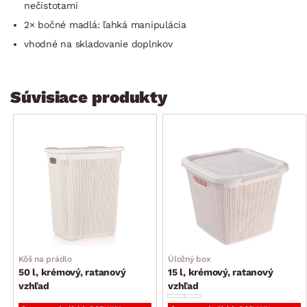
nečistotami
2× bočné madlá: ľahká manipulácia
vhodné na skladovanie doplnkov
Súvisiace produkty
Kôš na prádlo
Úložný box
50 l, krémový, ratanový
15 l, krémový, ratanový
vzhľad
vzhľad