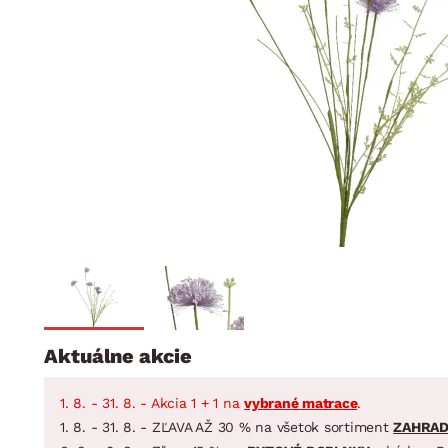
Jedáleň
BYTOVÝ TEXTIL
STOLOVANIE A VAR
Kúpeľňové zost
Detská izba
Prikrývky
Jedálenský servis
Jedálenské zos
Vankúše
Predsieň, šatník a chodba
Príbory
Záhradné zost
Koberce
Hrnce
Kuchyňa
Závesy a žalúzie
Panvice
Kúpeľňa
Zobrazit vše
Zobrazit vše
Záhrada
VEĽKÁ NOC
Domácnosť
Aktuálne akcie
1. 8. - 31. 8. - Akcia 1 + 1 na
vybrané matrace
.
1. 8. - 31. 8. - ZĽAVA AŽ 30 % na všetok sortiment
ZAHRA