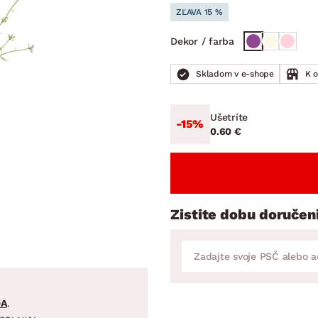
ENIE
DOMÁCE SPOTREBIČE
ZÁHRADNÉ 
ZĽAVA 15 %
avy
Zá
Dekor / farba
tavy
Z
avy
Skladom v e-shope
K 
Ušetríte
-15%
0.60 €
Zistite dobu doručen
DA
.