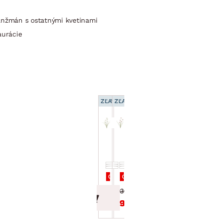
ranžmán s ostatnými kvetinami
aurácie
ZĽAVA 15 %
ZĽAVA 15 %
Umelá kvetina
Umelá kvetina
Poľné kvety
Poľné kvety
60 cm,
60 cm,
krémová
ružová
Cena po zadaní kódu DOPLNKY
Cena po zadaní kódu DOPLNKY
3.99 €
3.99 €
3.39 €
3.39 €