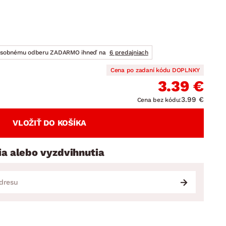
DOPLNKY
VIANOCE
hradné doplnky
ahradné zostavy
osobnému odberu ZADARMO ihneď na
6 predajniach
Cena po zadaní kódu DOPLNKY
3.39 €
3.99 €
Cena bez kódu:
VLOŽIŤ DO KOŠÍKA
ia alebo vyzdvihnutia