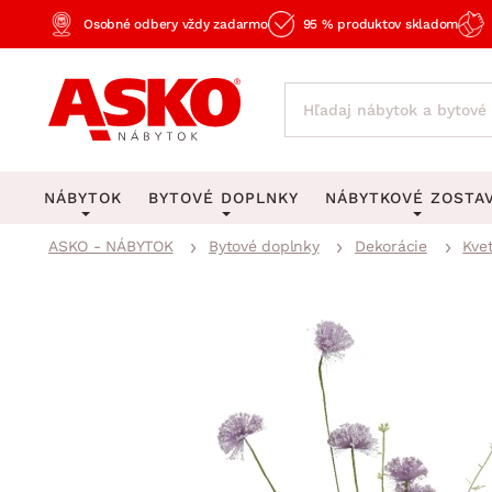
Osobné odbery vždy zadarmo
95 % produktov skladom
NÁBYTOK
BYTOVÉ DOPLNKY
NÁBYTKOVÉ ZOSTA
ASKO - NÁBYTOK
Bytové doplnky
Dekorácie
Kve
KOBERCE
OSVETLENIE
Obývacie zost
Veľké a stredné koberce
Stolové lampy a lampi
Spálňové zost
Behúne a malé koberce
Stropné osvetlenie
Kancelárske zos
Obývacia izba
Detské koberce
Lustre a závesné svieti
Kuchynské zost
Spálňa
Kúpeľňové predložky
Stojacie lampy
Detské zosta
Pracovňa a kancelária
Zobrazit vše
Zobrazit vše
Predsieňové zos