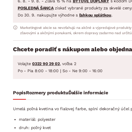
6. 8. - 9. 8. - Zľava 15 % na
BYTOVÉ DOPLNKY
s kódom D
POSLEDNÁ ŠANCA
získať vybrané produkty za skvelé ceny
Do 30. 9. nakupujte výhodne s
ľahkou splátkou
.
Marketingové akcie sa nevzťahujú na akčné a výpredajové produkty
zľavovými a akčnými ponukami, okrem dopravy zadarmo nad určitú
Chcete poradiť s nákupom alebo objedna
Volajte
0322 90 29 02
, voľba 2
Po - Pia 8:00 - 18:00 | So - Ne 9:00 - 16:00
Popis
Rozmery produktu
Ďalšie informácie
Umelá poľná kvetina vo fialovej farbe, splní dekoračný účel 
materiál: polyester
druh: poľný kvet