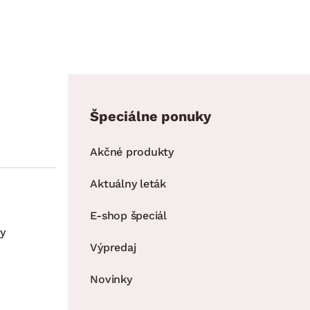
Špeciálne ponuky
Akčné produkty
Aktuálny leták
E-shop špeciál
y
Výpredaj
Novinky