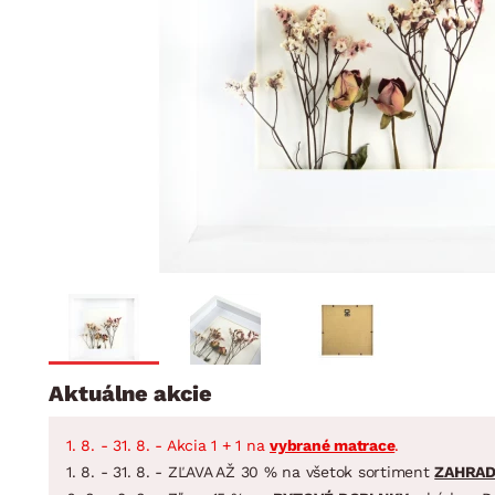
Jedáleň
BYTOVÝ TEXTIL
STOLOVANIE A VAR
Kúpeľňové zost
Detská izba
Prikrývky
Jedálenský servis
Jedálenské zos
Vankúše
Predsieň, šatník a chodba
Príbory
Záhradné zost
Koberce
Hrnce
Kuchyňa
Závesy a žalúzie
Panvice
Kúpeľňa
Zobrazit vše
Zobrazit vše
Záhrada
VEĽKÁ NOC
Domácnosť
Aktuálne akcie
1. 8. - 31. 8. - Akcia 1 + 1 na
vybrané matrace
.
1. 8. - 31. 8. - ZĽAVA AŽ 30 % na všetok sortiment
ZAHRA