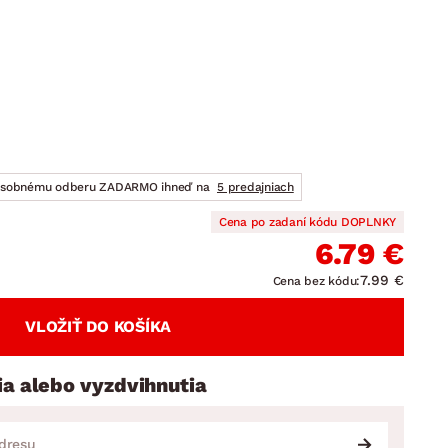
DOPLNKY
VIANOCE
hradné doplnky
ahradné zostavy
osobnému odberu ZADARMO ihneď na
5 predajniach
Cena po zadaní kódu DOPLNKY
6.79 €
7.99 €
Cena bez kódu:
VLOŽIŤ DO KOŠÍKA
ia alebo vyzdvihnutia