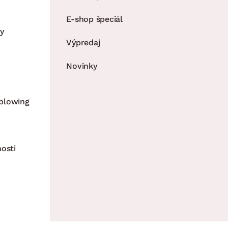
E-shop špeciál
y
Výpredaj
Novinky
blowing
nosti