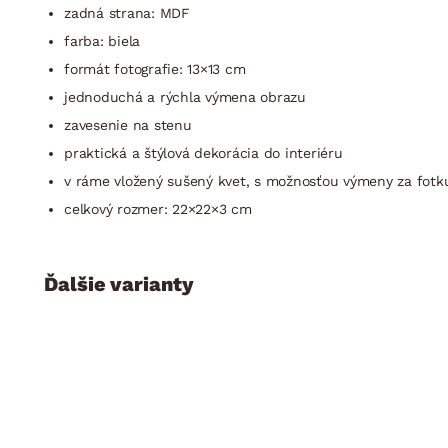
zadná strana: MDF
farba: biela
formát fotografie: 13×13 cm
jednoduchá a rýchla výmena obrazu
zavesenie na stenu
praktická a štýlová dekorácia do interiéru
v ráme vložený sušený kvet, s možnosťou výmeny za fotk
celkový rozmer: 22×22×3 cm
Ďalšie varianty