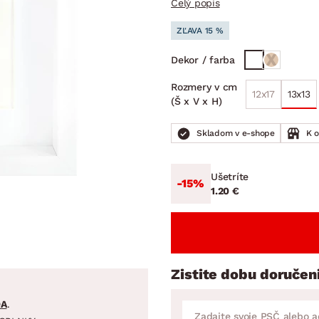
Celý popis
ENIE
DOMÁCE SPOTREBIČE
ZÁHRADNÉ 
avy
Zá
ZĽAVA 15 %
tavy
Z
Dekor / farba
avy
Rozmery v cm
12x17
13x13
(Š x V x H)
Skladom v e-shope
K 
Ušetríte
-15%
1.20 €
Zistite dobu doručen
DA
.