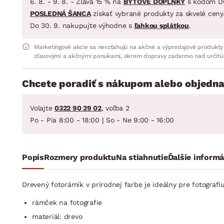
6. 8. - 9. 8. - Zľava 15 % na
BYTOVÉ DOPLNKY
s kódom D
POSLEDNÁ ŠANCA
získať vybrané produkty za skvelé ceny
Do 30. 9. nakupujte výhodne s
ľahkou splátkou
.
Marketingové akcie sa nevzťahujú na akčné a výpredajové produkty
zľavovými a akčnými ponukami, okrem dopravy zadarmo nad určitú
Chcete poradiť s nákupom alebo objedna
Volajte
0322 90 29 02
, voľba 2
Po - Pia 8:00 - 18:00 | So - Ne 9:00 - 16:00
Popis
Rozmery produktu
Na stiahnutie
Ďalšie informá
Drevený fotorámik v prírodnej farbe je ideálny pre fotogra
rámček na fotografie
materiál: drevo