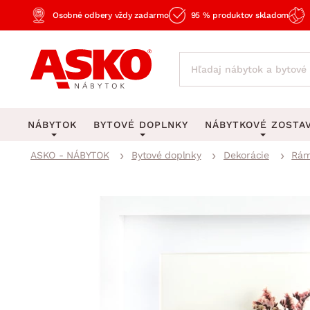
Osobné odbery vždy zadarmo
95 % produktov skladom
NÁBYTOK
BYTOVÉ DOPLNKY
NÁBYTKOVÉ ZOSTA
ASKO - NÁBYTOK
Bytové doplnky
Dekorácie
Rám
KOBERCE
OSVETLENIE
Obývacie zost
Veľké a stredné koberce
Stolové lampy a lampi
Spálňové zost
Behúne a malé koberce
Stropné osvetlenie
Kancelárske zos
Obývacia izba
Detské koberce
Lustre a závesné svieti
Kuchynské zost
Spálňa
Kúpeľňové predložky
Stojacie lampy
Detské zosta
Pracovňa a kancelária
Zobrazit vše
Zobrazit vše
Predsieňové zos