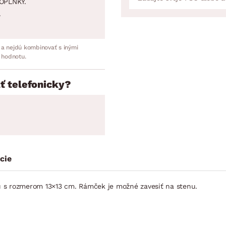
OPLNKY.
.
 a nejdú kombinovať s inými
 hodnotu.
ť telefonicky?
cie
fiu s rozmerom 13×13 cm. Rámček je možné zavesiť na stenu.