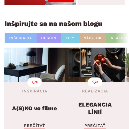
Inšpirujte sa na našom blogu
INŠPIRÁCIA
DESIGN
TIPY
NÁBYTOK
REALIZÁ
0
0
INŠPIRÁCIA
REALIZÁCIA
ELEGANCIA
A(S)KO vo filme
LÍNIÍ
PREČÍTAŤ
PREČÍTAŤ