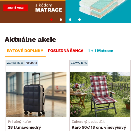
Aktuálne akcie
BYTOVÉ DOPLNKY
POSLEDNÁ ŠANCA
1 + 1 Matrace
ZĽAVA 15 %
Novinka
ZĽAVA 15 %
Príručný kufor
Záhradný podsedák
38 l,tmavomodrý
Karo 50x118 cm, vínový/sivý