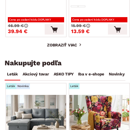
Cena po zadaní kódu DOPLNKY
Cena po zadaní kódu DOPLNKY
46.99 €
15.99 €
39.94 €
13.59 €
ZOBRAZIŤ VIAC
Nakupujte podľa
Leták
Akciový tovar
ASKO TIPY
Iba v e-shope
Novinky
Leták
Novinka
Leták