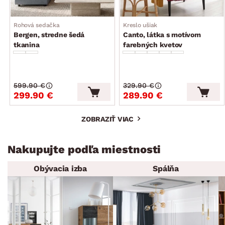
Rohová sedačka
Kreslo ušiak
Bergen, stredne šedá
Canto, látka s motívom
tkanina
farebných kvetov
599.90 €
329.90 €
299.90 €
289.90 €
ZOBRAZIŤ VIAC
Nakupujte podľa miestnosti
Obývacia izba
Spálňa