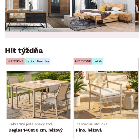
Hit týždňa
HIT TÝDNE
Leták
Novinka
HIT TÝDNE
Leták
Záhradný jedálenský stôl
Zahradná stolička
Deglas 140x90 cm, béžový
Fino, béžová