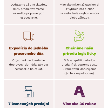
Dodávame až z 15 skladov,
Viac ako milión zákazníkov si
95 % produktov máme
už vybralo náš e-shop
okamžite pripravených
na zveľadenie svojho domova
na odoslanie.
alebo záhrady.
Expedícia do jedného
Chránime našu
pracovného dňa
prírodu logisticky
Objednávku odovzdáme
Vďaka využitiu skladov
dopravcovi do 1 dňa, aby ste
predajní skracujeme cestu
nemuseli dlho čakať.
k vám, tovar doručujeme
rýchlo a nepoškodený.
7 kamenných predajní
Viac ako 30 rokov