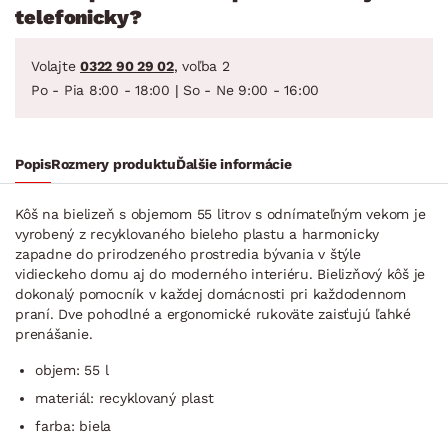
telefonicky?
Volajte
0322 90 29 02
, voľba 2
Po - Pia 8:00 - 18:00 | So - Ne 9:00 - 16:00
Popis
Rozmery produktu
Ďalšie informácie
Kôš na bielizeň s objemom 55 litrov s odnímateľným vekom je
vyrobený z recyklovaného bieleho plastu a harmonicky
zapadne do prirodzeného prostredia bývania v štýle
vidieckeho domu aj do moderného interiéru. Bielizňový kôš je
dokonalý pomocník v každej domácnosti pri každodennom
praní. Dve pohodlné a ergonomické rukoväte zaisťujú ľahké
prenášanie.
objem: 55 l
materiál: recyklovaný plast
farba: biela