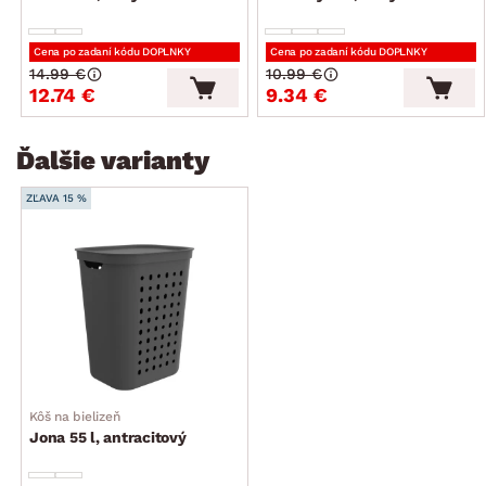
Cena po zadaní kódu DOPLNKY
Cena po zadaní kódu DOPLNKY
14.99 €
10.99 €
12.74 €
9.34 €
Ďalšie varianty
ZĽAVA 15 %
Kôš na bielizeň
Jona 55 l, antracitový