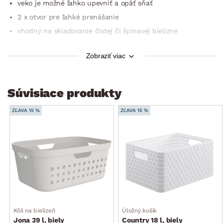
veko je možné ľahko upevniť a opäť sňať
2 x otvor pre ľahké prenášanie
vhodný na skladovanie čistej či špinavej bielizne
úspora miesta
Zobraziť viac
praktický bytový doplnok
štýl: vidiecky, moderný
rozmer: 35,5×53,3×43,2 cm
Súvisiace produkty
ZĽAVA 15 %
ZĽAVA 15 %
Kôš na bielizeň
Úložný košík
Jona 39 l, biely
Country 18 l, biely