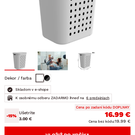
Dekor / farba
Skladom v e-shope
K osobnému odberu ZADARMO ihneď na
6 predajniach
Cena po zadaní kódu DOPLNKY
Ušetríte
16.99 €
-15%
3.00 €
19.99 €
Cena bez kódu: