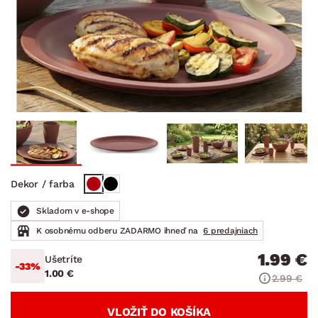
Dekor / farba
Skladom v e-shope
K osobnému odberu ZADARMO ihneď na
6 predajniach
1.99 €
Ušetríte
-33%
1.00 €
2.99 €
VLOŽIŤ DO KOŠÍKA