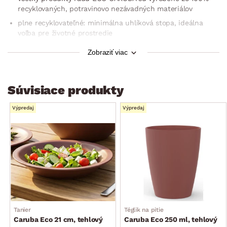
recyklovaných, potravinovo nezávadných materiálov
plne recyklovateľné: minimálna uhlíková stopa, ideálna
voľba pre životné prostredie
ideálny na cesty, záhradné grilovanie, piknik aj domáce
Zobraziť viac
použitie
štruktúrovaný povrch
Súvisiace produkty
Výpredaj
Výpredaj
Tanier
Téglik na pitie
Caruba Eco 21 cm, tehlový
Caruba Eco 250 ml, tehlový