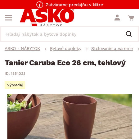
Zatvárame predajňu v Nitre
ASKO - NÁBYTOK
Bytové doplnky
Stolovanie a varenie
Tanier Caruba Eco 26 cm, tehlový
ID: 155402.1
Výpredaj