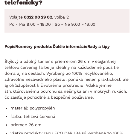
telefonicky?
Volajte
0322 90 29 02
, voľba 2
Po - Pia 8:00 - 18:00 | So - Ne 9:00 - 16:00
Popis
Rozmery produktu
Ďalšie informácie
Rady a tipy
Štýlový a odolný tanier s priemerom 26 cm v elegantnej
tehlovo červenej farbe je ideálny na každodenné použitie
doma aj na cestách. Vyrobený zo 100% recyklovaného, ​​
zdravotne nezávadného plastu, ponúka nielen praktickosť, ale
aj ohľaduplnosť k životnému prostrediu. Vďaka jemne
štruktúrovanému povrchu sa nešmýka ani v mokrých rukách,
čo zaisťuje pohodlné a bezpečné používanie.
materiál: polypropylén
farba: tehlová červená
priemer: 26 cm
všetky produkty radu ECO CARUBA sú vyrobené zo 100%