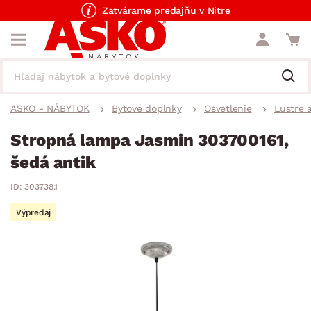
Zatvárame predajňu v Nitre
ASKO - NÁBYTOK
Bytové doplnky
Osvetlenie
Lustre a
Stropná lampa Jasmin 303700161,
šedá antik
ID: 303738.1
Výpredaj