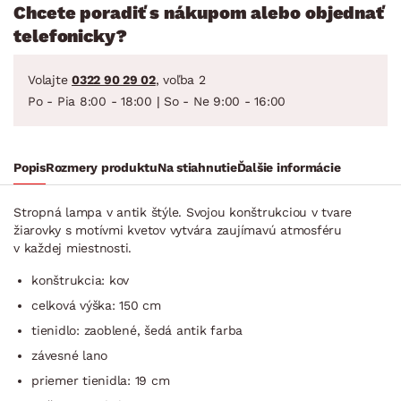
Chcete poradiť s nákupom alebo objednať
telefonicky?
Volajte
0322 90 29 02
, voľba 2
Po - Pia 8:00 - 18:00 | So - Ne 9:00 - 16:00
Popis
Rozmery produktu
Na stiahnutie
Ďalšie informácie
Stropná lampa v antik štýle. Svojou konštrukciou v tvare
žiarovky s motívmi kvetov vytvára zaujímavú atmosféru
v každej miestnosti.
konštrukcia: kov
celková výška: 150 cm
tienidlo: zaoblené, šedá antik farba
závesné lano
priemer tienidla: 19 cm