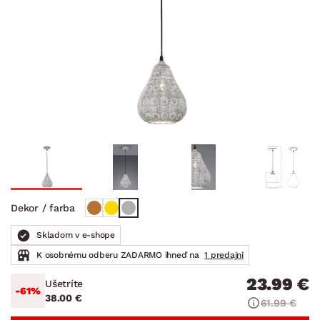
Dekor / farba
Skladom v e-shope
K osobnému odberu ZADARMO ihneď na
1 predajni
23.99 €
Ušetríte
-61%
38.00 €
61.99 €