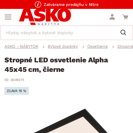
Zatvárame predajňu v Nitre
ASKO - NÁBYTOK
Bytové doplnky
Osvetlenie
Stropné
Stropné LED osvetlenie Alpha
45x45 cm, čierne
ID: 304107.1
ZĽAVA 15 %