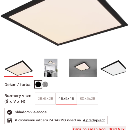
Dekor / farba
Rozmery v cm
29x5x29
45x5x45
80x5x29
(Š x V x H)
Skladom v e-shope
K osobnému odberu ZADARMO ihneď na
4 predajniach
Cena po zadaní kódu DOPLNKY