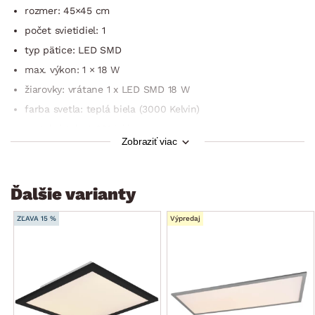
rozmer: 45×45 cm
počet svietidiel: 1
typ pätice: LED SMD
max. výkon: 1 × 18 W
žiarovky: vrátane 1 x LED SMD 18 W
farba svetla: teplá biela (3000 Kelvin)
svetelný tok: 1×2300 lúmen
Zobraziť viac
energeticky úsporné
trieda energ. účinnosti: A-A++
stupeň krytia IP: IP20
Ďalšie varianty
trieda ochrany: 2
ZĽAVA 15 %
Výpredaj
druh osvetlenia: stropný
štýl: moderný