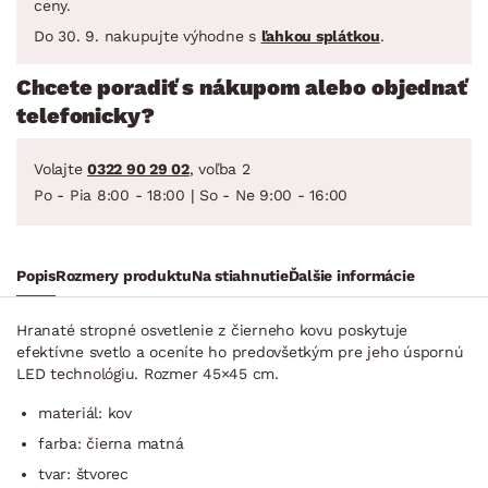
ceny.
Do 30. 9. nakupujte výhodne s
ľahkou splátkou
.
Chcete poradiť s nákupom alebo objednať
telefonicky?
Volajte
0322 90 29 02
, voľba 2
Po - Pia 8:00 - 18:00 | So - Ne 9:00 - 16:00
Popis
Rozmery produktu
Na stiahnutie
Ďalšie informácie
Hranaté stropné osvetlenie z čierneho kovu poskytuje
efektívne svetlo a oceníte ho predovšetkým pre jeho úspornú
LED technológiu. Rozmer 45×45 cm.
materiál: kov
farba: čierna matná
tvar: štvorec