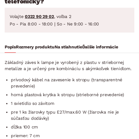
telefonicky?
Volajte
0322 90 29 02
, voľba 2
Po - Pia 8:00 - 18:00 | So - Ne 9:00 - 16:00
Popis
Rozmery produktu
Na stiahnutie
Ďalšie informácie
Základný záves k lampe je vyrobený z plastu v striebornej
metalíze a je určený pre kombináciu s akýmkoľvek tienidlom.
prívodový kábel na zavesenie k stropu (transparentné
prevedenie)
horná plastová krytka k stropu (strieborné prevedenie)
1 svietidlo so závitom
pre 1 ks žiarovky typu E27/max.60 W (žiarovka nie je
súčasťou dodávky)
dĺžka 100 cm
priemer: 7 cm