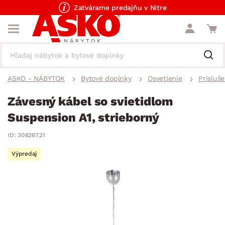
Zatvárame predajňu v Nitre
ASKO - NÁBYTOK
Bytové doplnky
Osvetlenie
Prísluš
Závesný kábel so svietidlom
Suspension A1, strieborný
ID: 306267.21
Výpredaj