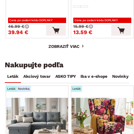
Cena po zadaní kódu DOPLNKY
Cena po zadaní kódu DOPLNKY
46.99 €
15.99 €
39.94 €
13.59 €
ZOBRAZIŤ VIAC
Nakupujte podľa
Leták
Akciový tovar
ASKO TIPY
Iba v e-shope
Novinky
Leták
Novinka
Leták