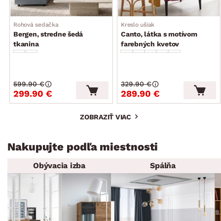
Rohová sedačka
Kreslo ušiak
Bergen, stredne šedá
Canto, látka s motívom
tkanina
farebných kvetov
599.90 €
329.90 €
299.90 €
289.90 €
ZOBRAZIŤ VIAC
Nakupujte podľa miestnosti
Obývacia izba
Spálňa