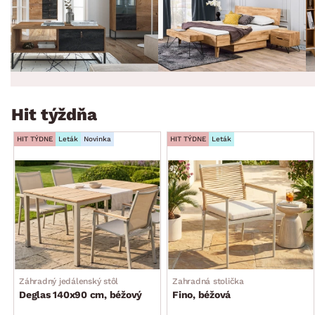
Hit týždňa
HIT TÝDNE
Leták
Novinka
HIT TÝDNE
Leták
Záhradný jedálenský stôl
Zahradná stolička
Deglas 140x90 cm, béžový
Fino, béžová