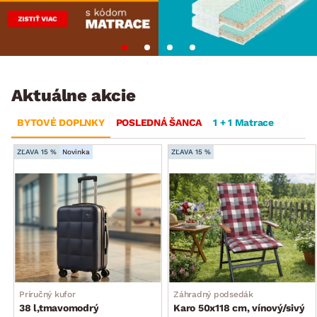
Aktuálne akcie
BYTOVÉ DOPLNKY
POSLEDNÁ ŠANCA
1 + 1 Matrace
ZĽAVA 15 %
Novinka
ZĽAVA 15 %
Príručný kufor
Záhradný podsedák
38 l,tmavomodrý
Karo 50x118 cm, vínový/sivý