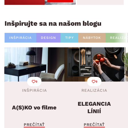
Inšpirujte sa na našom blogu
INŠPIRÁCIA
DESIGN
TIPY
NÁBYTOK
REALIZÁ
0
0
INŠPIRÁCIA
REALIZÁCIA
ELEGANCIA
A(S)KO vo filme
LÍNIÍ
PREČÍTAŤ
PREČÍTAŤ