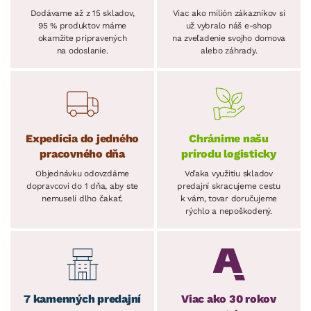
Dodávame až z 15 skladov,
Viac ako milión zákazníkov si
95 % produktov máme
už vybralo náš e-shop
okamžite pripravených
na zveľadenie svojho domova
na odoslanie.
alebo záhrady.
Expedícia do jedného
Chránime našu
pracovného dňa
prírodu logisticky
Objednávku odovzdáme
Vďaka využitiu skladov
dopravcovi do 1 dňa, aby ste
predajní skracujeme cestu
nemuseli dlho čakať.
k vám, tovar doručujeme
rýchlo a nepoškodený.
7 kamenných predajní
Viac ako 30 rokov