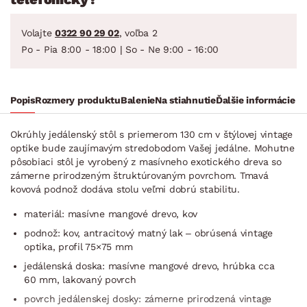
Volajte
0322 90 29 02
, voľba 2
Po - Pia 8:00 - 18:00 | So - Ne 9:00 - 16:00
Popis
Rozmery produktu
Balenie
Na stiahnutie
Ďalšie informácie
Okrúhly jedálenský stôl s priemerom 130 cm v štýlovej vintage
optike bude zaujímavým stredobodom Vašej jedálne. Mohutne
pôsobiaci stôl je vyrobený z masívneho exotického dreva so
zámerne prirodzeným štruktúrovaným povrchom. Tmavá
kovová podnož dodáva stolu veľmi dobrú stabilitu.
materiál: masívne mangové drevo, kov
podnož: kov, antracitový matný lak – obrúsená vintage
optika, profil 75×75 mm
jedálenská doska: masívne mangové drevo, hrúbka cca
60 mm, lakovaný povrch
povrch jedálenskej dosky: zámerne prirodzená vintage