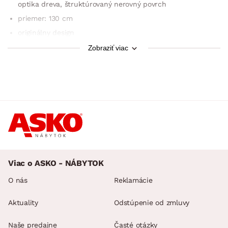
optika dreva, štruktúrovaný nerovný povrch
priemer: 130 cm
originálny design
mohutný vzhľad
Zobraziť viac
stabilný
odporúčaná nosnosť do 80 kg
dodávané v demonte
Viac o ASKO - NÁBYTOK
O nás
Reklamácie
Aktuality
Odstúpenie od zmluvy
Naše predajne
Časté otázky