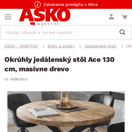
Zatvárame predajňu v Nitre
ASKO - NÁBYTOK
Stoly a stolíky
Jedálenské stoly
Ok
Okrúhly jedálenský stôl Ace 130
cm, masívne drevo
ID: 4586593.0