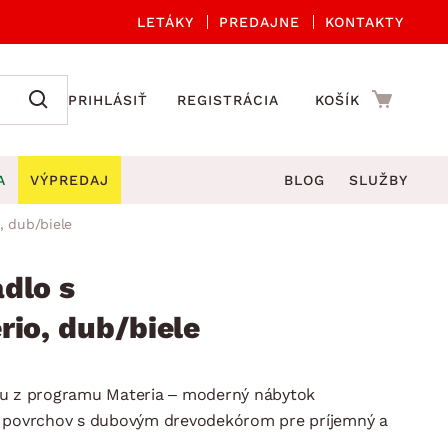
LETÁKY
PREDAJNE
KONTAKTY
PRIHLÁSIŤ
REGISTRÁCIA
KOŠÍK
A
VÝPREDAJ
BLOG
SLUŽBY
, dub/biele
 A ORGANIZÁCIA
Záhradné sety
DROBNÉ BYTOVÉ DOPLNKY
úče
Kuchynské príslušenstvo
dlo s
né stoličky a kreslá
ždniky
Kuchynské doplnky
rio, dub/biele
áhradné lavice
viny
Kúpeľňové doplnky
Záhradné stoly
lečenie
Záhradné doplnky
ou z programu Materia – moderný nábytok
hradné hojdačky
Zobrazit vše
h povrchov s dubovým drevodekórom pre príjemný a
áhradné lehátka