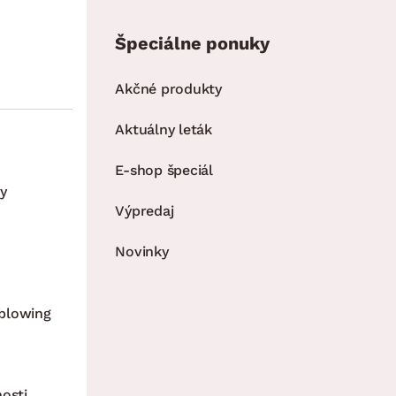
Špeciálne ponuky
Akčné produkty
Aktuálny leták
E-shop špeciál
y
Výpredaj
Novinky
blowing
nosti