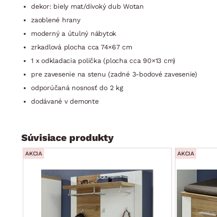
dekor: biely mat/divoký dub Wotan
zaoblené hrany
moderný a útulný nábytok
zrkadlová plocha cca 74×67 cm
1 x odkladacia polička (plocha cca 90×13 cm)
pre zavesenie na stenu (zadné 3-bodové zavesenie)
odporúčaná nosnosť do 2 kg
dodávané v demonte
Súvisiace produkty
AKCIA
AKCIA