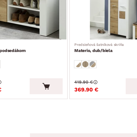
Predsieňová šatníková skriňa
s podsedákom
Materio, dub/biela
419.90 €
€
369.90 €