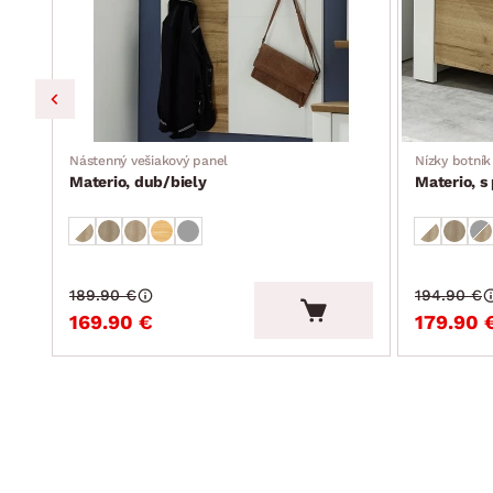
Nástenný vešiakový panel
Nízky botník
Materio, dub/biely
Materio, 
189.90 €
194.90 €
169.90 €
179.90 