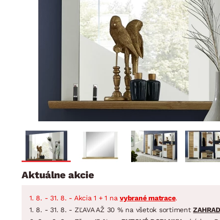
Jedáleň
BYTOVÝ TEXTIL
STOLOVANIE A VAR
Kúpeľňové zost
Detská izba
Prikrývky
Jedálenský servis
Jedálenské zos
Vankúše
Predsieň, šatník a chodba
Príbory
Záhradné zost
Koberce
Hrnce
Kuchyňa
Závesy a žalúzie
Panvice
Kúpeľňa
Zobrazit vše
Zobrazit vše
Záhrada
VEĽKÁ NOC
Domácnosť
Aktuálne akcie
1. 8. - 31. 8. - Akcia 1 + 1 na
vybrané matrace
.
1. 8. - 31. 8. - ZĽAVA AŽ 30 % na všetok sortiment
ZAHRA