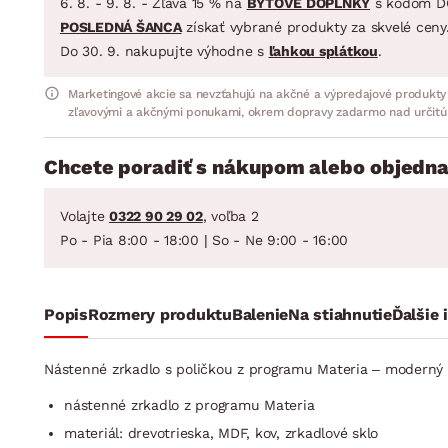
6. 8. - 9. 8. - Zľava 15 % na
BYTOVÉ DOPLNKY
s kódom D
POSLEDNÁ ŠANCA
získať vybrané produkty za skvelé ceny
Do 30. 9. nakupujte výhodne s
ľahkou splátkou
.
Marketingové akcie sa nevzťahujú na akčné a výpredajové produkty
zľavovými a akčnými ponukami, okrem dopravy zadarmo nad určitú
Chcete poradiť s nákupom alebo objedna
Volajte
0322 90 29 02
, voľba 2
Po - Pia 8:00 - 18:00 | So - Ne 9:00 - 16:00
Popis
Rozmery produktu
Balenie
Na stiahnutie
Ďalšie 
Nástenné zrkadlo s poličkou z programu Materia – moderný
nástenné zrkadlo z programu Materia
materiál: drevotrieska, MDF, kov, zrkadlové sklo