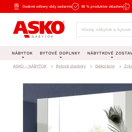
Osobné odbery vždy zadarmo
95 % produktov skladom
NÁBYTOK
BYTOVÉ DOPLNKY
NÁBYTKOVÉ ZOSTA
ASKO - NÁBYTOK
Bytové doplnky
Dekorácie
Zrk
KOBERCE
OSVETLENIE
Obývacie zost
Veľké a stredné koberce
Stolové lampy a lampi
Spálňové zost
Behúne a malé koberce
Stropné osvetlenie
Kancelárske zos
Obývacia izba
Detské koberce
Lustre a závesné svieti
Kuchynské zost
Spálňa
Kúpeľňové predložky
Stojacie lampy
Detské zosta
Pracovňa a kancelária
Zobrazit vše
Zobrazit vše
Predsieňové zos