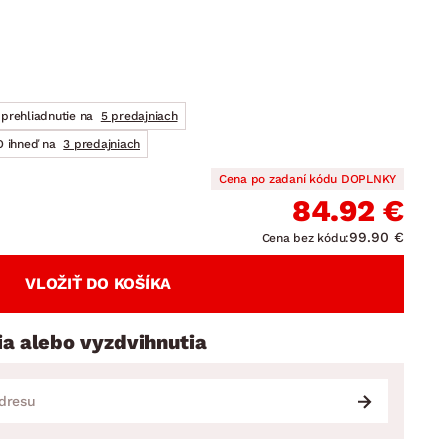
DOPLNKY
VIANOCE
hradné doplnky
ahradné zostavy
prehliadnutie na
5 predajniach
 ihneď na
3 predajniach
Cena po zadaní kódu DOPLNKY
84.92 €
99.90 €
Cena bez kódu:
VLOŽIŤ DO KOŠÍKA
ia alebo vyzdvihnutia