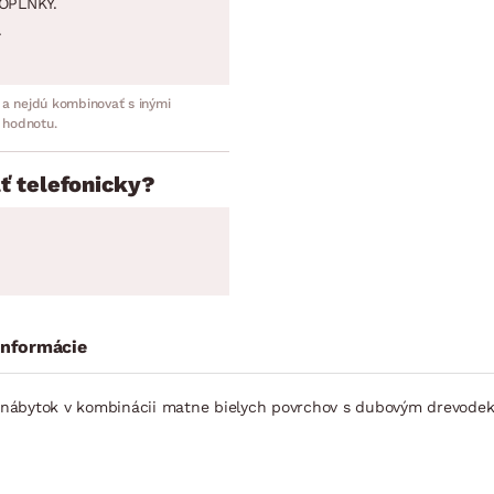
OPLNKY.
.
 a nejdú kombinovať s inými
 hodnotu.
ť telefonicky?
informácie
 nábytok v kombinácii matne bielych povrchov s dubovým drevodek