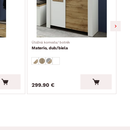
Úložná komoda/ botník
Obýv
Materio, dub/biela
Fun
1 0
299.90 €
97