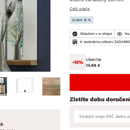
ENIE
DOMÁCE SPOTREBIČE
ZÁHRADNÉ 
avy
Zá
Celý popis
tavy
Z
ZĽAVA 15 %
avy
Skladom v e-shope
Na 
K osobnému odberu ZADARMO
Ušetríte
-15%
14.98 €
Zistite dobu doručen
DA
.