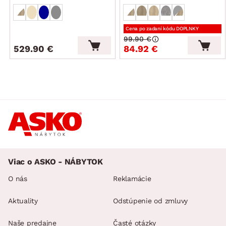
Cena po zadaní kódu DOPLNKY
99.90 €
529.90 €
84.92 €
Viac o ASKO - NÁBYTOK
O nás
Reklamácie
Aktuality
Odstúpenie od zmluvy
Naše predajne
Časté otázky