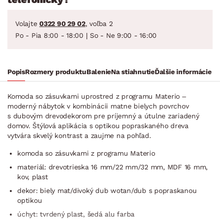
Volajte
0322 90 29 02
, voľba 2
Po - Pia 8:00 - 18:00 | So - Ne 9:00 - 16:00
Popis
Rozmery produktu
Balenie
Na stiahnutie
Ďalšie informácie
Komoda so zásuvkami uprostred z programu Materio –
moderný nábytok v kombinácii matne bielych povrchov
s dubovým drevodekorom pre príjemný a útulne zariadený
domov. Štýlová aplikácia s optikou popraskaného dreva
vytvára skvelý kontrast a zaujme na pohľad.
komoda so zásuvkami z programu Materio
materiál: drevotrieska 16 mm/22 mm/32 mm, MDF 16 mm,
kov, plast
dekor: biely mat/divoký dub wotan/dub s popraskanou
optikou
úchyt: tvrdený plast, šedá alu farba