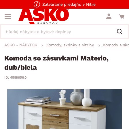
Zatvárame predajňu v Nitre
ASKO - NÁBYTOK
Komody, skrinky a vitríny
Komody a skr
Komoda so zásuvkami Materio,
dub/biela
ID: 4598656.0