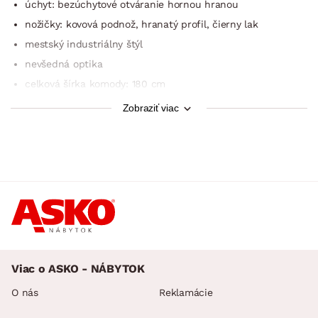
úchyt: bezúchytové otváranie hornou hranou
nožičky: kovová podnož, hranatý profil, čierny lak
mestský industriálny štýl
nevšedná optika
celková šírka komody: 180 cm
2× otvorená priehradka
Zobraziť viac
1× ľavé dvere (úložný priestor, 1× polica)
1× stredové pravé dvere (úložný priestor, 1× polica)
1× pravé dvere (úložný priestor, 1× polica)
stabilná konštrukcia
vyrobené v EU
dodávané v demonte
Viac o ASKO - NÁBYTOK
O nás
Reklamácie