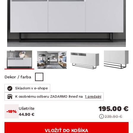
Dekor / farba
Skladom v e-shope
K osobnému odberu ZADARMO ihneď na
1 predajni
195.00 €
Ušetríte
-18%
44.90 €
239.90 €
VLOŽIŤ DO KOŠÍKA