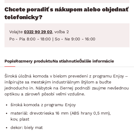
Chcete poradiť s nákupom alebo objednať
telefonicky?
Volajte
0322 90 29 02
, voľba 2
Po - Pia 8:00 - 18:00 | So - Ne 9:00 - 16:00
Popis
Rozmery produktu
Na stiahnutie
Ďalšie informácie
Široká úložná komoda v bielom prevedení z programu Enjoy –
inšpirujte sa mestským industriálnym štýlom a buďte
jednoducho in. Nábytok na čiernej podnoži zaujme nevšednou
optikou a zároveň pôsobí veľmi vzdušne.
široká komoda z programu Enjoy
materiál: drevotrieska 16 mm (ABS hrany 0,5 mm),
kov, plast
dekor: biely mat