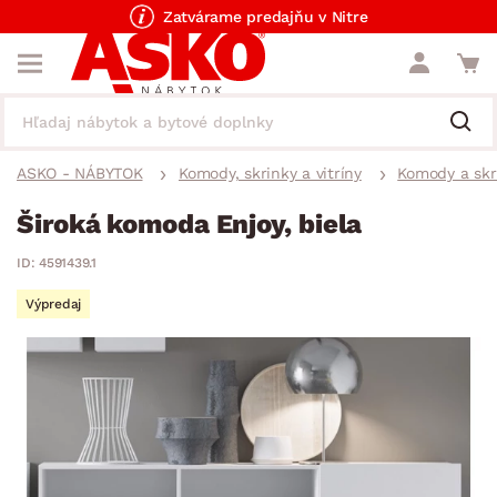
Zatvárame predajňu v Nitre
ASKO - NÁBYTOK
Komody, skrinky a vitríny
Komody a skr
Široká komoda Enjoy, biela
ID: 4591439.1
Výpredaj