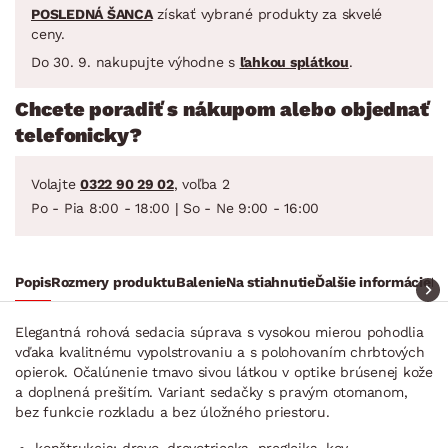
POSLEDNÁ ŠANCA
získať vybrané produkty za skvelé
ceny.
Do 30. 9. nakupujte výhodne s
ľahkou splátkou
.
Chcete poradiť s nákupom alebo objednať
telefonicky?
Volajte
0322 90 29 02
, voľba 2
Po - Pia 8:00 - 18:00 | So - Ne 9:00 - 16:00
Popis
Rozmery produktu
Balenie
Na stiahnutie
Ďalšie informácie
Na
Elegantná rohová sedacia súprava s vysokou mierou pohodlia
vďaka kvalitnému vypolstrovaniu a s polohovaním chrbtových
opierok. Očalúnenie tmavo sivou látkou v optike brúsenej kože
a doplnená prešitím. Variant sedačky s pravým otomanom,
bez funkcie rozkladu a bez úložného priestoru.