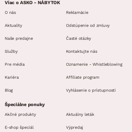
Viac o ASKO - NÁBYTOK
sedenia podľa Vašej individuálnej potreby)
celková výška – podľa polohy chrbtovej opierky: 91–111 cm
O nás
Reklamácie
predné/zadné nohy: tvar valca, kov, chrómový lesk
Aktuality
Odstúpenie od zmluvy
bez funkcie rozkladu na lôžko
bez úložného priestoru
Naše predajne
Časté otázky
elegantný univerzálny štýl
Služby
Kontaktujte nás
rozmerovo ideálne do malého aj veľkého priestoru
obývačke
Pre média
Oznamenie - Whistleblowing
kvalitné spracovanie a komfort
dodávané v čiastočnom demonte
Kariéra
Affiliate program
Blog
Vyhlásenie o prístupnosti
Špeciálne ponuky
Akčné produkty
Aktuálny leták
E-shop špeciál
Výpredaj