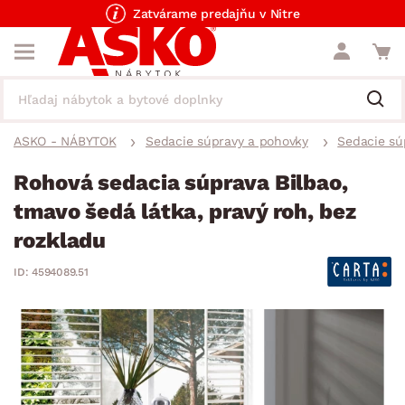
Zatvárame predajňu v Nitre
ASKO - NÁBYTOK
Sedacie súpravy a pohovky
Sedacie sú
Rohová sedacia súprava Bilbao,
tmavo šedá látka, pravý roh, bez
rozkladu
ID: 4594089.51