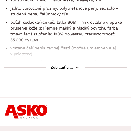
konštrukcia: drevo, drevotrieska, preglejka, kov
jadro: vlnovcové pružiny, polyuretánové peny, sedadlo –
studená pena, čalúnnický flís
poťah sedačka/vankúš: látka 6051 – mikrovlákno v optike
brúsenej kože (príjemne mäkký a hladký povrch), farba
tmavo šedá (zloženie: 100% polyester, oteruvzdornosť:
35.000 cyklov)
vrátane čalúnenia zadnej časti (možné umiestnenie aj
v priestore)
dekoratívny prešiv poťahu sedacej/opornej časti
Zobraziť viac
2× malý vankúš (bez zipsu, rozmery cca 40×40 cm)
rohový pôdorys – pravý roh (otoman umiestnený vpravo)
pravá/ľavá bočná područka – mäkko vystlaná
sedák: komfortne mäkký a pružný
operadlo: príjemný sklon, komfortne pružný
3× široká opierka hlavy v hornej časti operadla –
s polohovateľnou funkciou (nastavenie ľubovoľnej polohy,
opierky zaistí komfortné opretie hlavy a vďaka možnosti
nastavenia ich sklonu si tak môžete prispôsobiť štýl