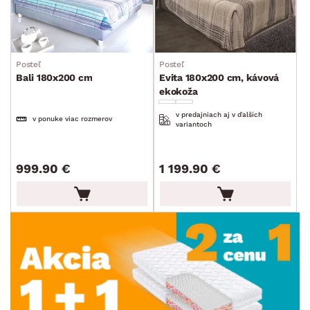
Posteľ
Posteľ
Bali 180x200 cm
Evita 180x200 cm, kávová
ekokoža
v predajniach aj v ďalších
v ponuke viac rozmerov
variantoch
999.90 €
1 199.90 €