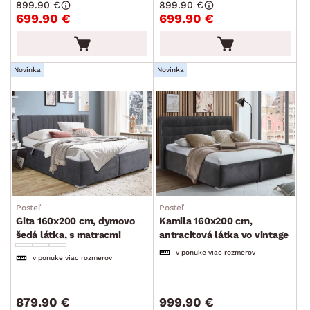
899.90 €
899.90 €
min.
cm
max.
cm
699.90 €
699.90 €
POVRCHOVÁ ÚPRAVA
min.
cm
max.
cm
Novinka
Novinka
ZPÔSOB PREVEDENIA
min.
cm
max.
cm
TVAR
min.
cm
max.
cm
ŠTÝL
min.
cm
max.
cm
MIESTNOSŤ
Posteľ
Posteľ
Gita 160x200 cm, dymovo
Kamila 160x200 cm,
ZNAČKA
šedá látka, s matracmi
antracitová látka vo vintage
optike, s matracmi
v ponuke viac rozmerov
v ponuke viac rozmerov
SKLADOVOSŤ
879.90 €
999.90 €