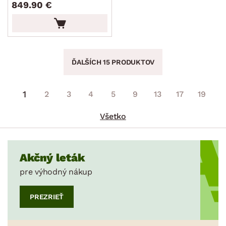
849.90 €
ĎALŠÍCH 15 PRODUKTOV
1
2
3
4
5
9
13
17
19
Všetko
Akčný leták
pre výhodný nákup
PREZRIEŤ