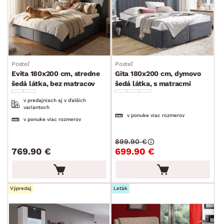
Posteľ
Posteľ
Evita 180x200 cm, stredne
Gita 180x200 cm, dymovo
šedá látka, bez matracov
šedá látka, s matracmi
v predajniach aj v ďalších
variantoch
v ponuke viac rozmerov
v ponuke viac rozmerov
899.90 €
769.90 €
699.90 €
Výpredaj
Leták