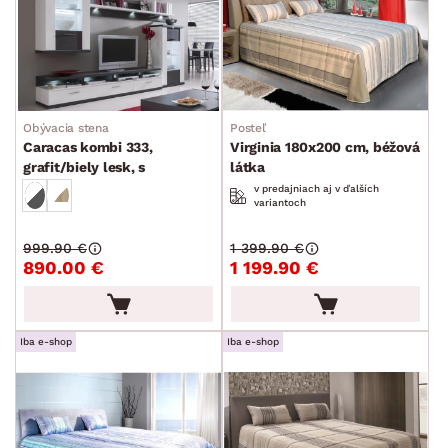
Obývacia stena
Posteľ
Caracas kombi 333,
Virginia 180x200 cm, béžová
grafit/biely lesk, s
látka
osvetlením
v predajniach aj v ďalších
variantoch
999.90 €
1 399.90 €
890.00 €
1 199.90 €
Iba e-shop
Iba e-shop