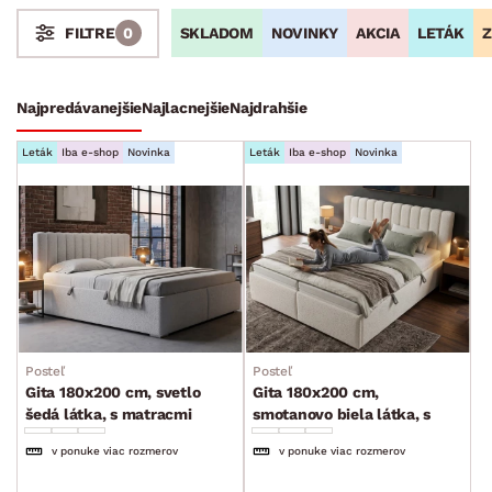
SKLADOM
NOVINKY
AKCIA
LETÁK
Z
FILTRE
0
Stoly a stolíky
Kreslá a sedenia
Stoličky a lavice
Postele
Šatníkové skrine
Rošty
Matrace
Komody, skrinky a vitríny
Bytové doplnky
Sedacie súpravy a pohovky
Zostavy a steny
Drobný nábytok
Spotrebiče
Najpredávanejšie
Najlacnejšie
Najdrahšie
FARBA
Leták
Iba e-shop
Novinka
Leták
Iba e-shop
Novinka
DEKOR
ROZMERY
Posteľ
Posteľ
Gita 180x200 cm, svetlo
Gita 180x200 cm,
šedá látka, s matracmi
smotanovo biela látka, s
MATERIÁL
matracmi
min.
cm
max.
cm
v ponuke viac rozmerov
v ponuke viac rozmerov
FUNKCIE