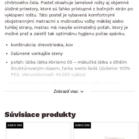
chrbtového čela. Posteľ obsahuje lamelové rošty aj objemné
úložné priestory, ktoré sú ľahko prístupné z bočných strán po
vyklopení roštu. Táto posteľ je vybavená komfortnými
obojstrannými matracmi s možnosťou voľby mäkšej alebo
tuhšej strany, matrac má navyše snímateľný poťah, ktorý je
možné prať a zaistiť tak optimálnu hygienu počas spánku.
konštrukcia: drevotrieska, kov
čalúnené vonkajšie steny
poťah: látka látka Abriamo 05 – mäkučká látka s dlhším
štruktúrovaným vlasom, farba svetlo šedá (zloženie: 100%
PES, oteruvzdornosť: 45.000 cyklov)
zadné čelo: rovné, zvislý dvojitý prešiv, výška 102 cm
Zobraziť viac
plocha lôžka: 180×200 cm
2× lamelový rošt (drevený rám, 28 lamiel, nastaviteľná
tuhosť bedrovej časti, stredový popruh proti preťaženiu,
Súvisiace produkty
dvojité vrecká, bez polohovania, výklopná funkcia, nosnosť
do 130 kg)
ASKO DNI
ASKO DNI
2× matrac typ Nelly plus – voľne uložený (2× matrac
o rozmere 90×200 cm, obojstranný – mäkšia/tuhšia strana,