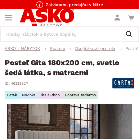
Zatvárame predajňu v Nitre
ASKO - NÁBYTOK
Postele
Dvojlôžkové postele
Posteľ
Posteľ Gita 180x200 cm, svetlo
šedá látka, s matracmi
ID: 4623982.7
Leták
Novinka
Iba e-shop
Doprava zadarmo