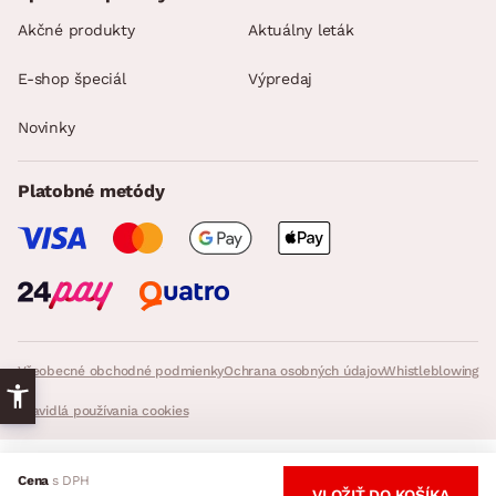
Akčné produkty
Aktuálny leták
E-shop špeciál
Výpredaj
Novinky
Platobné metódy
Všeobecné obchodné podmienky
Ochrana osobných údajov
Whistleblowing
Pravidlá používania cookies
© 2026 ASKO - NÁBYTOK, všetky práva vyhradené. - InveoCMS,
Inveo.cz
Cena
s DPH
s.r.o.
VLOŽIŤ DO KOŠÍKA