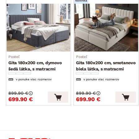
Novinka
bez vyobrazenej deky, vankúšov a lôžkovín
dodávané v čiastočnom demonte
Posteľ
Posteľ
Gita 180x200 cm, dymovo
Gita 180x200 cm, smotanovo
šedá látka, s matracmi
biela látka, s matracmi
v ponuke viac rozmerov
v ponuke viac rozmerov
899.90 €
899.90 €
699.90 €
699.90 €