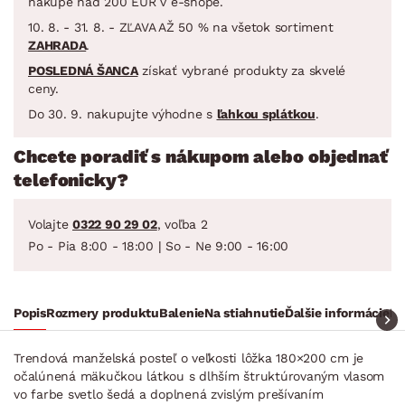
nákupe nad 200 EUR v e-shope.
10. 8. - 31. 8. - ZĽAVA AŽ 50 % na všetok sortiment
ZAHRADA
.
POSLEDNÁ ŠANCA
získať vybrané produkty za skvelé
ceny.
Do 30. 9. nakupujte výhodne s
ľahkou splátkou
.
Chcete poradiť s nákupom alebo objednať
telefonicky?
Volajte
0322 90 29 02
, voľba 2
Po - Pia 8:00 - 18:00 | So - Ne 9:00 - 16:00
Popis
Rozmery produktu
Balenie
Na stiahnutie
Ďalšie informácie
Ra
Trendová manželská posteľ o veľkosti lôžka 180×200 cm je
očalúnená mäkučkou látkou s dlhším štruktúrovaným vlasom
vo farbe svetlo šedá a doplnená zvislým prešívaním