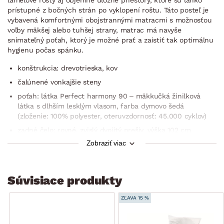
prístupné z bočných strán po vyklopení roštu. Táto posteľ je
vybavená komfortnými obojstrannými matracmi s možnosťou
voľby mäkšej alebo tuhšej strany, matrac má navyše
snímateľný poťah, ktorý je možné prať a zaistiť tak optimálnu
hygienu počas spánku.
konštrukcia: drevotrieska, kov
čalúnené vonkajšie steny
poťah: látka Perfect harmony 90 – mäkkučká žinilková
látka s dlhším lesklým vlasom, farba dymovo šedá
(zloženie: 100% polyester, oteruvzdornosť: 45.000 cyklov)
zadné čelo: rovné, zvislý dvojitý prešiv, výška 102 cm
Zobraziť viac
plocha lôžka: 180×200 cm
2× lamelový rošt (drevený rám, 28 lamiel, nastaviteľná
tuhosť bedrovej časti, stredový popruh proti preťaženiu,
Súvisiace produkty
dvojité vrecká, bez polohovania, výklopná funkcia, nosnosť
do 130 kg)
ZĽAVA 15 %
2× matrac typ Nelly plus – voľne uložený (2× matrac
o rozmere 90×200 cm, obojstranný – mäkšia/tuhšia strana,
jadro: bielo-žltá polyuretánová pena, povrchová profilácia –