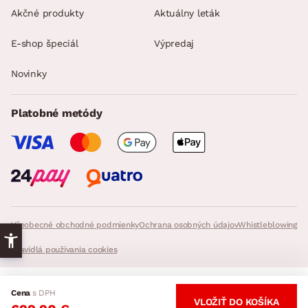
Akčné produkty
Aktuálny leták
E-shop špeciál
Výpredaj
Novinky
Platobné metódy
Všeobecné obchodné podmienky
Ochrana osobných údajov
Whistleblowing
Pravidlá používania cookies
© 2026 ASKO - NÁBYTOK, všetky práva vyhradené. - InveoCMS,
Inveo.cz
Cena
s DPH
s.r.o.
VLOŽIŤ DO KOŠÍKA