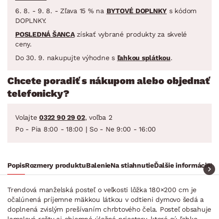
6. 8. - 9. 8. - Zľava 15 % na
BYTOVÉ DOPLNKY
s kódom
DOPLNKY.
POSLEDNÁ ŠANCA
získať vybrané produkty za skvelé
ceny.
Do 30. 9. nakupujte výhodne s
ľahkou splátkou
.
Chcete poradiť s nákupom alebo objednať
telefonicky?
Volajte
0322 90 29 02
, voľba 2
Po - Pia 8:00 - 18:00 | So - Ne 9:00 - 16:00
Popis
Rozmery produktu
Balenie
Na stiahnutie
Ďalšie informácie
Ra
Trendová manželská posteľ o veľkosti lôžka 180×200 cm je
očalúnená príjemne mäkkou látkou v odtieni dymovo šedá a
doplnená zvislým prešívaním chrbtového čela. Posteľ obsahuje
lamelové rošty aj objemné úložné priestory, ktoré sú ľahko