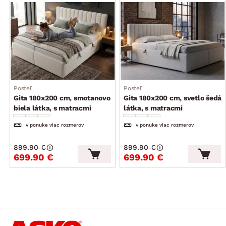
český výrobok
bez vyobrazenej deky, vankúšov a lôžkovín
dodávané v čiastočnom demonte
Posteľ
Posteľ
Gita 180x200 cm, smotanovo
Gita 180x200 cm, svetlo šedá
biela látka, s matracmi
látka, s matracmi
v ponuke viac rozmerov
v ponuke viac rozmerov
899.90 €
899.90 €
699.90 €
699.90 €