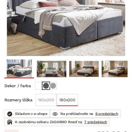
Dekor / farba
160x200
180x200
Rozmery lôžka
Skladom v e-shope
Na prehliadnutie na
6 predajniach
K osobnému odberu ZADARMO ihneď na
7 predajniach