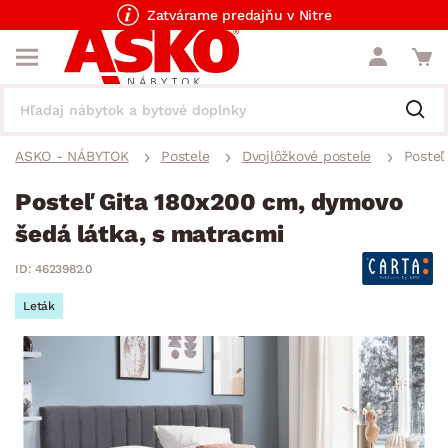
Zatvárame predajňu v Nitre
ASKO - NÁBYTOK
Postele
Dvojlôžkové postele
Posteľ
Posteľ Gita 180x200 cm, dymovo
šedá látka, s matracmi
ID: 4623982.0
Leták