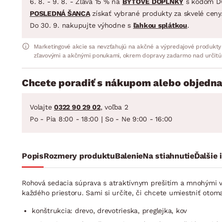
6. 8. - 9. 8. - Zľava 15 % na
BYTOVÉ DOPLNKY
s kódom D
POSLEDNÁ ŠANCA
získať vybrané produkty za skvelé ceny
Do 30. 9. nakupujte výhodne s
ľahkou splátkou
.
Marketingové akcie sa nevzťahujú na akčné a výpredajové produkty
zľavovými a akčnými ponukami, okrem dopravy zadarmo nad určitú
Chcete poradiť s nákupom alebo objedna
Volajte
0322 90 29 02
, voľba 2
Po - Pia 8:00 - 18:00 | So - Ne 9:00 - 16:00
Popis
Rozmery produktu
Balenie
Na stiahnutie
Ďalšie 
Rohová sedacia súprava s atraktívnym prešitím a mnohými v
každého priestoru. Sami si určíte, či chcete umiestniť otom
konštrukcia: drevo, drevotrieska, preglejka, kov