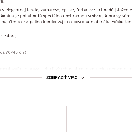
lís
a v elegantnej lesklej zamatovej optike, farba svetlo hnedá (zloženi
– tkanina je potiahnutá špeciálnou ochrannou vrstvou, ktorá vytvár
aninu, čím sa kvapalina kondenzuje na povrchu materiálu, vďaka t
riestore)
cca 70×45 cm)
zmontovať ako pravý alebo ľavý roh (s otomanom umiestneným na pra
okolitý priestor, mäkké polstrovanie)
ZOBRAZIŤ VIAC
 68 cm
85 cm
m – priestor pre 2 osoby (sklápací typ rozkladu – príležitostné lôž
Kreslo