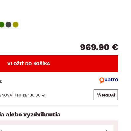
DOPLNKY
VIANOCE
hradné doplnky
ahradné zostavy
969.90 €
VLOŽIŤ DO KOŠÍKA
ro
GNOVAŤ len za 136.00 €
PRIDAŤ
ia alebo vyzdvihnutia