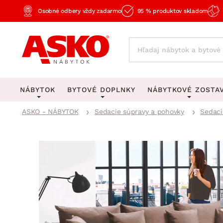
Osobné odbery vždy zadarmo
95 % produktov skladom
NÁBYTOK
BYTOVÉ DOPLNKY
NÁBYTKOVÉ ZOSTA
ASKO - NÁBYTOK
Sedacie súpravy a pohovky
Sedaci
KOBERCE
OSVETLENIE
Obývacie zost
Veľké a stredné koberce
Stolové lampy a lampi
Spálňové zost
Behúne a malé koberce
Stropné osvetlenie
Kancelárske zos
Obývacia izba
Detské koberce
Lustre a závesné svieti
Kuchynské zost
Spálňa
Kúpeľňové predložky
Stojacie lampy
Detské zosta
Pracovňa a kancelária
Zobrazit vše
Zobrazit vše
Predsieňové zos