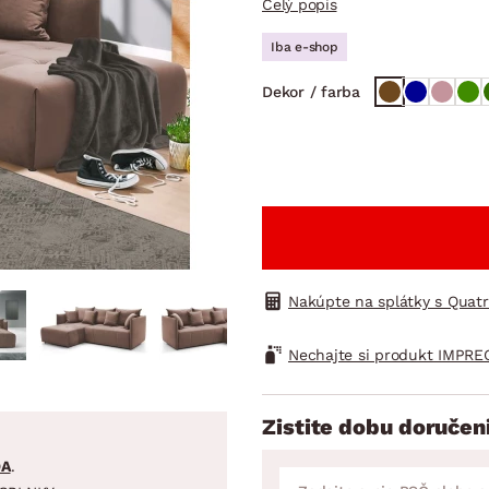
Celý popis
ENIE
DOMÁCE SPOTREBIČE
ZÁHRADNÉ 
avy
Zá
Iba e-shop
tavy
Z
Dekor / farba
avy
Nakúpte na splátky s Quat
Nechajte si produkt IMPRE
Zistite dobu doručen
DA
.