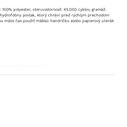
e: 100% polyester, oteruvzdornosť: 45.000 cyklov, gramáž:
a hydrofóbny povlak, ktorý chráni pred rýchlym prechodom
omu máte čas použiť mäkkú handričku alebo papierový uterák
vej alebo ľavej strane)
ko ľahko vznikne po vysunutí sedáku vpred a sklopenia