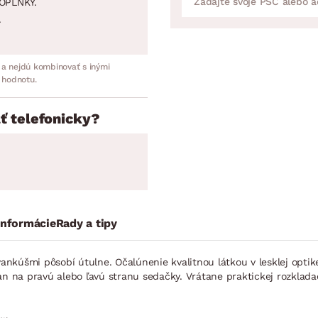
OPLNKY.
.
 a nejdú kombinovať s inými
 hodnotu.
ť telefonicky?
informácie
Rady a tipy
ankúšmi pôsobí útulne. Očalúnenie kvalitnou látkou v lesklej opt
an na pravú alebo ľavú stranu sedačky. Vrátane praktickej rozklad