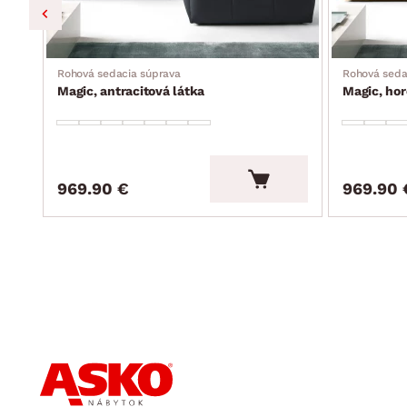
Rohová sedacia súprava
Rohová seda
Magic, antracitová látka
Magic, hor
969.90 €
969.90 