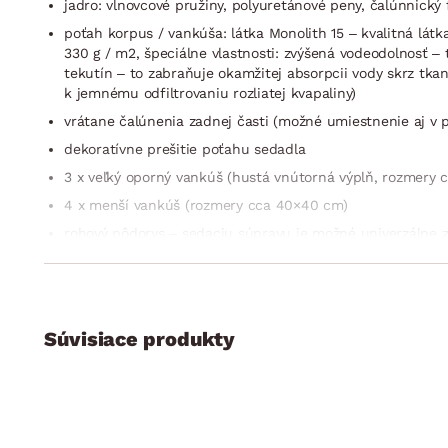
jadro: vlnovcové pružiny, polyuretánové peny, čalúnnický f
poťah korpus / vankúša: látka Monolith 15 – kvalitná látk
330 g / m2, špeciálne vlastnosti: zvýšená vodeodolnosť 
tekutín – to zabraňuje okamžitej absorpcii vody skrz tk
k jemnému odfiltrovaniu rozliatej kvapaliny)
vrátane čalúnenia zadnej časti (možné umiestnenie aj v p
dekoratívne prešitie poťahu sedadla
3 x veľký oporný vankúš (hustá vnútorná výplň, rozmery 
4 x menší vankúš (rozmery cca 40×40 cm)
rohový pôdorys – sedaciu súpravu je možné univerzálne 
pravá / ľavá bočná podrúčka (zámerne úzky dizajn = šetrí 
sedák: stredne mäkký, priestorný
operadlo: mäkké oporné vankúše
Súvisiace produkty
výška sedačky vrátane vankúšov: 85 cm / bez vankúšov:
hĺbka sedadla vrátane vankúšov: 60 cm / bez vankúšov: 
predné / zadné nohy: klzáky, tvrdený plast, čierne
funkcia rozkladu na príležitostné lôžko: plocha 140×210 c