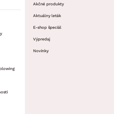
Akčné produkty
Aktuálny leták
E-shop špeciál
y
Výpredaj
Novinky
blowing
nosti