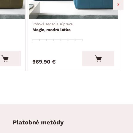
Rohová sedacia súprava
Roho
Magic, modrá látka
Mag
969.90 €
96
Platobné metódy