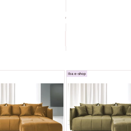
Next,
hnedá
látka
+ 3 farby
399.90 €
Iba e-shop