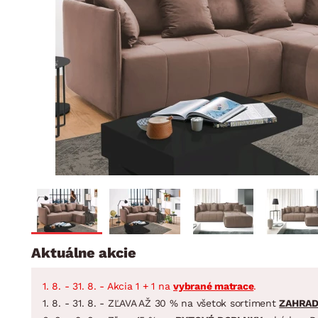
Jedáleň
BYTOVÝ TEXTIL
STOLOVANIE A VAR
Kúpeľňové zost
Detská izba
Prikrývky
Jedálenský servis
Jedálenské zos
Vankúše
Predsieň, šatník a chodba
Príbory
Záhradné zost
Koberce
Hrnce
Kuchyňa
Závesy a žalúzie
Panvice
Kúpeľňa
Zobrazit vše
Zobrazit vše
Záhrada
VEĽKÁ NOC
Domácnosť
Aktuálne akcie
1. 8. - 31. 8. - Akcia 1 + 1 na
vybrané matrace
.
1. 8. - 31. 8. - ZĽAVA AŽ 30 % na všetok sortiment
ZAHRA