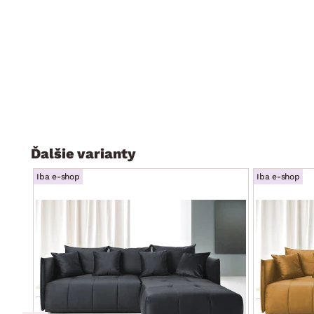
operadla)- úložný priestor (umiestnený pod sedákom)
atraktivna optika
rozmerovo vhodná takmer do každého priestoru
dodávané v čiastočnom demonte
Ďalšie varianty
Iba e-shop
Iba e-shop