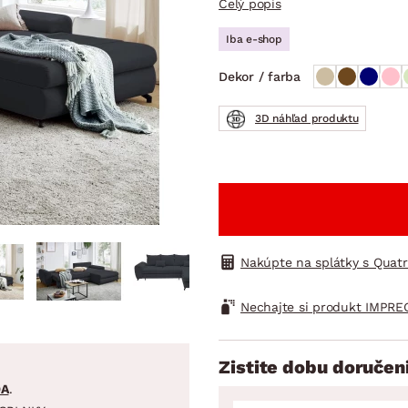
Celý popis
ENIE
DOMÁCE SPOTREBIČE
ZÁHRADNÉ 
avy
Zá
Iba e-shop
tavy
Z
Dekor / farba
avy
3D náhľad produktu
Nakúpte na splátky s Quat
Nechajte si produkt IMPRE
Zistite dobu doručen
DA
.