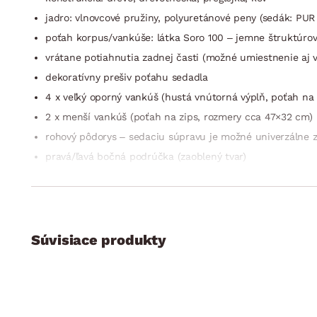
jadro: vlnovcové pružiny, polyuretánové peny (sedák: PUR 
poťah korpus/vankúše: látka Soro 100 – jemne štruktúrova
vrátane potiahnutia zadnej časti (možné umiestnenie aj v
dekoratívny prešiv poťahu sedadla
4 x veľký oporný vankúš (hustá vnútorná výplň, poťah na
2 x menší vankúš (poťah na zips, rozmery cca 47×32 cm)
rohový pôdorys – sedaciu súpravu je možné univerzálne 
pravá/ľavá bočná podrúčka (zaoblený tvar)
sedák: príjemne mäkký
operadlo: oporné vankúše, stredne mäkké = komfort a op
výška sedačky vrátane vankúšov: 96 cm/bez vankúšov: 7
hĺbka sedadla vrátane vankúšov: 67 cm/bez vankúšov: 9
Súvisiace produkty
predné/zadné nohy: kovový profil, čierne
funkcia rozkladu na príležitostné lôžko: plocha 136×257 c
operadla)
úložný priestor (umiestnený pod sedákom)