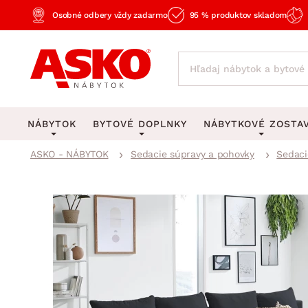
Osobné odbery vždy zadarmo
95 % produktov skladom
NÁBYTOK
BYTOVÉ DOPLNKY
NÁBYTKOVÉ ZOSTA
ASKO - NÁBYTOK
Sedacie súpravy a pohovky
Sedaci
KOBERCE
OSVETLENIE
Obývacie zost
Veľké a stredné koberce
Stolové lampy a lampi
Spálňové zost
Behúne a malé koberce
Stropné osvetlenie
Kancelárske zos
Obývacia izba
Detské koberce
Lustre a závesné svieti
Kuchynské zost
Spálňa
Kúpeľňové predložky
Stojacie lampy
Detské zosta
Pracovňa a kancelária
Zobrazit vše
Zobrazit vše
Predsieňové zos