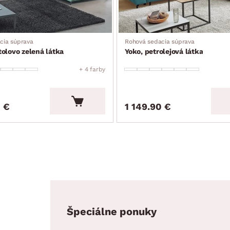
cia súprava
Rohová sedacia súprava
olovo zelená látka
Yoko, petrolejová látka
+ 4 farby
0 €
1 149.90 €
Špeciálne ponuky