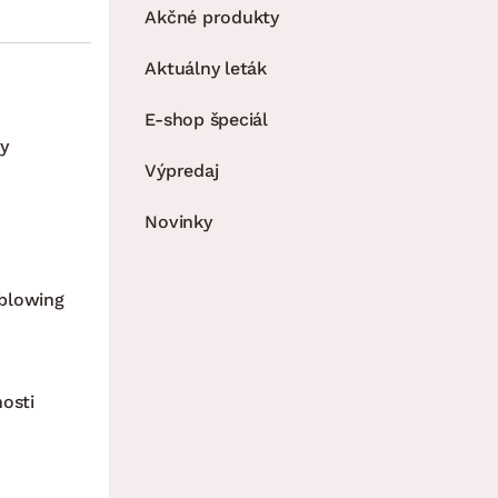
Akčné produkty
Aktuálny leták
E-shop špeciál
y
Výpredaj
Novinky
blowing
nosti