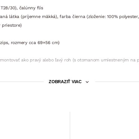
T28/30), čalúnny flís
ná látka (príjemne mäkká), farba čierna (zloženie: 100% polyester,
 priestore)
 zips, rozmery cca 69×56 cm)
zmontovať ako pravý alebo ľavý roh (s otomanom umiestneným na pra
ZOBRAZIŤ VIAC
ora zároveň
7 cm
0 cm
Iba e-shop
m – priestor pre 2 osoby (sklápací typ rozkladu – príležitostné lôž
Taburet