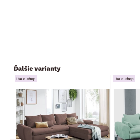
atraktívny moderný dizajn
dodávané v čiastočnom demonte
Ďalšie varianty
Iba e-shop
Iba e-shop