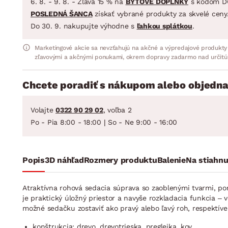
6. 8. - 9. 8. - Zľava 15 % na
BYTOVÉ DOPLNKY
s kódom D
POSLEDNÁ ŠANCA
získať vybrané produkty za skvelé ceny
Do 30. 9. nakupujte výhodne s
ľahkou splátkou
.
Marketingové akcie sa nevzťahujú na akčné a výpredajové produkty
zľavovými a akčnými ponukami, okrem dopravy zadarmo nad určitú
Chcete poradiť s nákupom alebo objedna
Volajte
0322 90 29 02
, voľba 2
Po - Pia 8:00 - 18:00 | So - Ne 9:00 - 16:00
Popis
3D náhľad
Rozmery produktu
Balenie
Na stiahnu
Atraktívna rohová sedacia súprava so zaoblenými tvarmi, p
je praktický úložný priestor a navyše rozkladacia funkcia – 
možné sedačku zostaviť ako pravý alebo ľavý roh, respektív
konštrukcia: drevo, drevotrieska, preglejka, kov