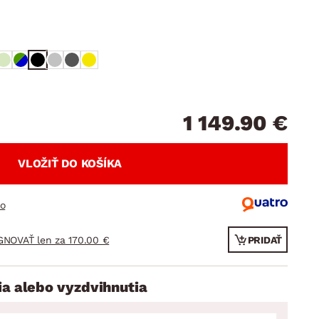
DOPLNKY
VIANOCE
hradné doplnky
ahradné zostavy
1 149.90 €
VLOŽIŤ DO KOŠÍKA
ro
GNOVAŤ len za 170.00 €
PRIDAŤ
ia alebo vyzdvihnutia