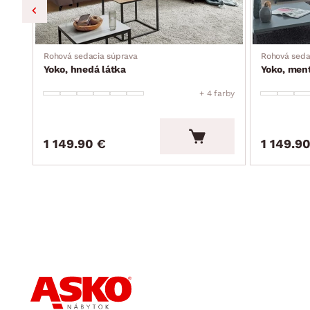
Rohová sedacia súprava
Rohová seda
Yoko, hnedá látka
Yoko, ment
farby
+ 4 farby
1 149.90 €
1 149.9