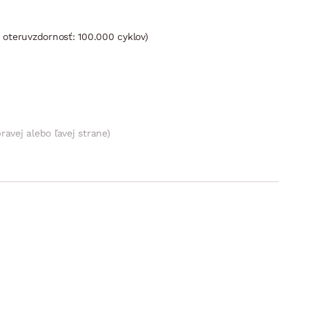
 oteruvzdornosť: 100.000 cyklov)
vej alebo ľavej strane)
ko ľahko vznikne po vysunutí sedadla vpred a sklopení