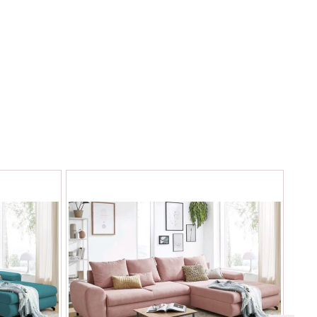
Iba e