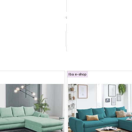
Universal,
čierna
látka
+ 5 farieb
189.90 €
Iba e-shop