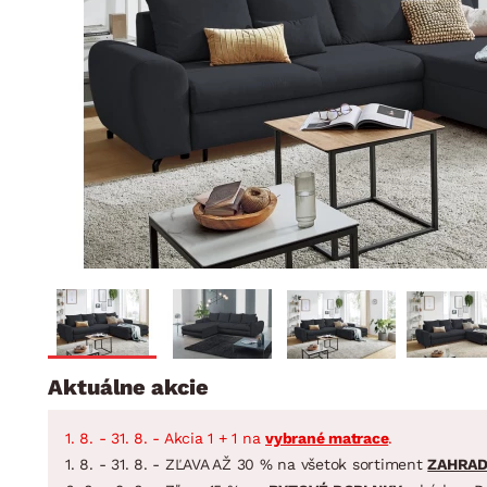
Jedáleň
BYTOVÝ TEXTIL
STOLOVANIE A VAR
Kúpeľňové zost
Detská izba
Prikrývky
Jedálenský servis
Jedálenské zos
Vankúše
Predsieň, šatník a chodba
Príbory
Záhradné zost
Koberce
Hrnce
Kuchyňa
Závesy a žalúzie
Panvice
Kúpeľňa
Zobrazit vše
Zobrazit vše
Záhrada
VEĽKÁ NOC
Domácnosť
Aktuálne akcie
1. 8. - 31. 8. - Akcia 1 + 1 na
vybrané matrace
.
1. 8. - 31. 8. - ZĽAVA AŽ 30 % na všetok sortiment
ZAHRA