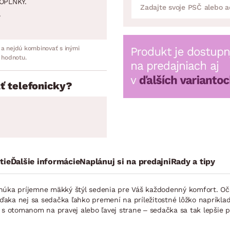
OPLNKY.
.
 a nejdú kombinovať s inými
 hodnotu.
ť telefonicky?
tie
Ďalšie informácie
Naplánuj si na predajni
Rady a tipy
onúka príjemne mäkký štýl sedenia pre Váš každodenný komfort. Oč
vďaka nej sa sedačka ľahko premení na príležitostné lôžko napríklad
e s otomanom na pravej alebo ľavej strane – sedačka sa tak lepšie 