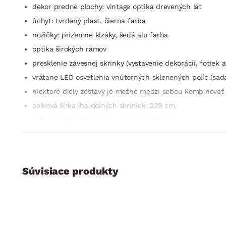
dekor predné plochy: vintage optika drevených lát
úchyt: tvrdený plast, čierna farba
nožičky: prízemné klzáky, šedá alu farba
optika širokých rámov
presklenie závesnej skrinky (vystavenie dekorácií, fotiek a
vrátane LED osvetlenia vnútorných sklenených políc (sada 
niektoré diely zostavy je možné medzi sebou kombinovať
celková šírka iba dolných skriniek: 239 cm
celková šírka celej obývacej steny: 283 cm
moderný/indus­triálny štýl
český výrobok
dodávané v demonte
Súvisiace produkty
Obývacia zostava je zložená ze 4 častí:
široká TV skrinka: 2× zásuvka (kovové bočné pojazdy), 2×
elektroniky), rozmery: 190×42×42 cm