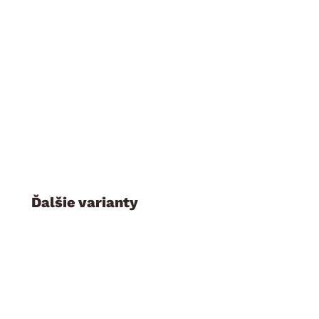
nástavná skrinka: 1× ľavé dvere (úložný priestor, 1× poli
nástenná vitrínová skrinka: 1× ľavé dvere – presklené (vit
74,5×93×30 cm
nástenný panel: 1× polica, zadný panel (zadné 2-bodové z
Ďalšie varianty