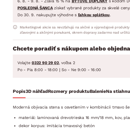
6. 8. - 9. 8. - Zľava 15 % na
BYTOVÉ DOPLNKY
s kódom D
POSLEDNÁ ŠANCA
získať vybrané produkty za skvelé ceny
Do 30. 9. nakupujte výhodne s
ľahkou splátkou
.
Marketingové akcie sa nevzťahujú na akčné a výpredajové produkty
zľavovými a akčnými ponukami, okrem dopravy zadarmo nad určitú
Chcete poradiť s nákupom alebo objedna
Volajte
0322 90 29 02
, voľba 2
Po - Pia 8:00 - 18:00 | So - Ne 9:00 - 16:00
Popis
3D náhľad
Rozmery produktu
Balenie
Na stiahnu
Moderná obývacia stena s osvetlením v kombinácii tmavo šed
materiál: laminovaná drevotrieska 16 mm/18 mm, kov, plas
dekor korpus: imitácia tmavosivý betón