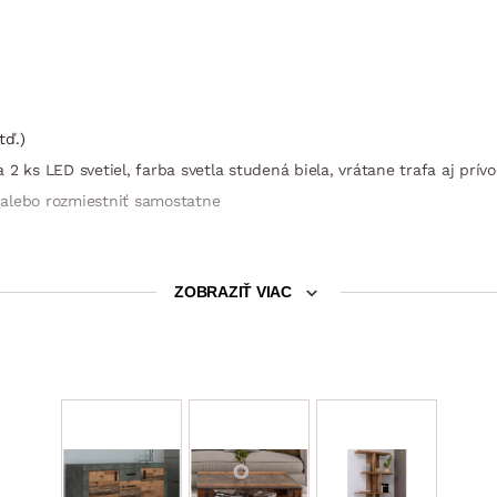
tď.)
2 ks LED svetiel, farba svetla studená biela, vrátane trafa aj prívo
 alebo rozmiestniť samostatne
ZOBRAZIŤ VIAC
 otvorená priehradka (šírka priehradky 60 cm/výška priehradky 14,5