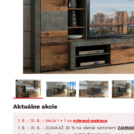
Jedáleň
BYTOVÝ TEXTIL
STOLOVANIE A VAR
Kúpeľňové zost
Detská izba
Prikrývky
Jedálenský servis
Jedálenské zos
Vankúše
Predsieň, šatník a chodba
Príbory
Záhradné zost
Koberce
Hrnce
Kuchyňa
Závesy a žalúzie
Panvice
Kúpeľňa
Zobrazit vše
Zobrazit vše
Záhrada
VEĽKÁ NOC
Domácnosť
Aktuálne akcie
1. 8. - 31. 8. - Akcia 1 + 1 na
vybrané matrace
.
1. 8. - 31. 8. - ZĽAVA AŽ 30 % na všetok sortiment
ZAHRA