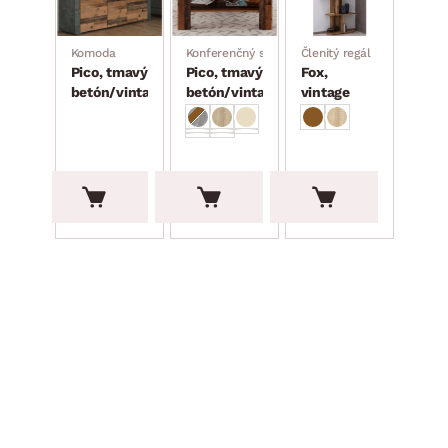
ca), 3× otvorená priehradka, pre umiestnenie na TV skrinku, rozmer
ráž, 2× sklenená polica – vrátane 2ks LED svetlá), 1× pravé dvere (ú
Komoda
Konferenčný stolík
Členitý regál
Pico, tmavý
Pico, tmavý
Fox,
betón/vintage
betón/vintage
vintage
avesenie), rozmery: 130×15×19 cm
optika dreva
optika dreva
optika
dreva
194.90 €
119.90 €
129.90 €
Obývacia stena
Pico, dub
artisan