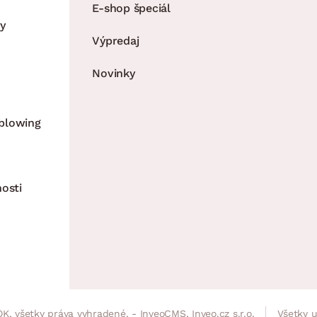
E-shop špeciál
y
Výpredaj
Novinky
blowing
nosti
K, všetky práva vyhradené. - InveoCMS,
Inveo.cz s.r.o.
Všetky 