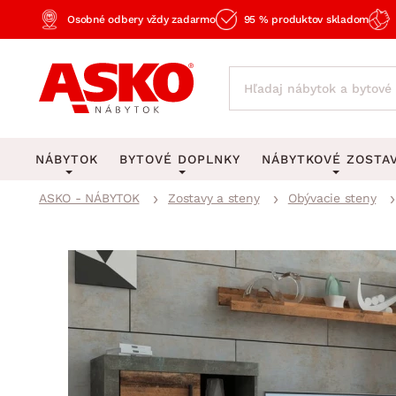
Osobné odbery vždy zadarmo
95 % produktov skladom
NÁBYTOK
BYTOVÉ DOPLNKY
NÁBYTKOVÉ ZOSTA
ASKO - NÁBYTOK
Zostavy a steny
Obývacie steny
KOBERCE
OSVETLENIE
Obývacie zost
Veľké a stredné koberce
Stolové lampy a lampi
Spálňové zost
Behúne a malé koberce
Stropné osvetlenie
Kancelárske zos
Obývacia izba
Detské koberce
Lustre a závesné svieti
Kuchynské zost
Spálňa
Kúpeľňové predložky
Stojacie lampy
Detské zosta
Pracovňa a kancelária
Zobrazit vše
Zobrazit vše
Predsieňové zos