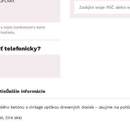
OPLNKY.
.
 a nejdú kombinovať s inými
 hodnotu.
ť telefonicky?
tie
Ďalšie informácie
ého betónu s vintage optikou drevených dosiek – zaujme na pohľad
t, číre sklo