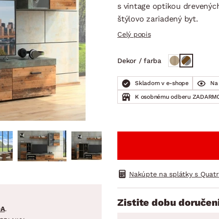
ENIE
DOMÁCE SPOTREBIČE
ZÁHRADNÉ 
s vintage optikou drevenýc
avy
Zá
štýlovo zariadený byt.
tavy
Z
Celý popis
avy
Dekor / farba
Skladom v e-shope
Na 
K osobnému odberu ZADARMO
Nakúpte na splátky s Quat
Zistite dobu doručen
DA
.