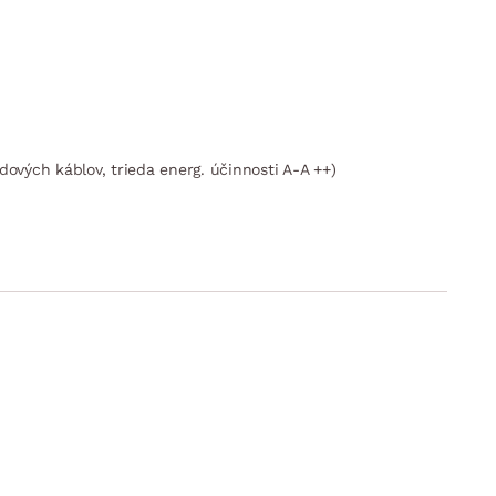
dových káblov, trieda energ. účinnosti A-A ++)
 cm, zadný otvor pre pretiahnutie prívodových káblov