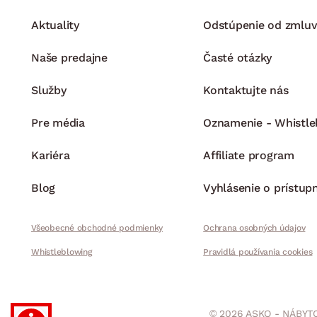
Aktuality
Odstúpenie od zmluv
Naše predajne
Časté otázky
Služby
Kontaktujte nás
Pre média
Oznamenie - Whistle
Kariéra
Affiliate program
Blog
Vyhlásenie o prístup
Všeobecné obchodné podmienky
Ochrana osobných údajov
Whistleblowing
Pravidlá používania cookies
© 2026 ASKO - NÁBYTO