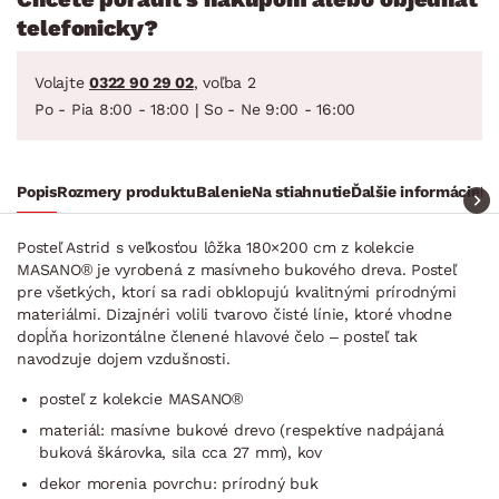
telefonicky?
Volajte
0322 90 29 02
, voľba 2
Po - Pia 8:00 - 18:00 | So - Ne 9:00 - 16:00
Popis
Rozmery produktu
Balenie
Na stiahnutie
Ďalšie informácie
Ra
Posteľ Astrid s veľkosťou lôžka 180×200 cm z kolekcie
MASANO® je vyrobená z masívneho bukového dreva. Posteľ
pre všetkých, ktorí sa radi obklopujú kvalitnými prírodnými
materiálmi. Dizajnéri volili tvarovo čisté línie, ktoré vhodne
dopĺňa horizontálne členené hlavové čelo – posteľ tak
navodzuje dojem vzdušnosti.
posteľ z kolekcie MASANO®
materiál: masívne bukové drevo (respektíve nadpájaná
buková škárovka, sila cca 27 mm), kov
dekor morenia povrchu: prírodný buk