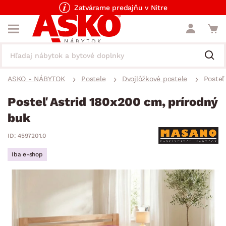
Zatvárame predajňu v Nitre
ASKO - NÁBYTOK
Postele
Dvojlôžkové postele
Posteľ
Posteľ Astrid 180x200 cm, prírodný
buk
ID: 4597201.0
Iba e-shop