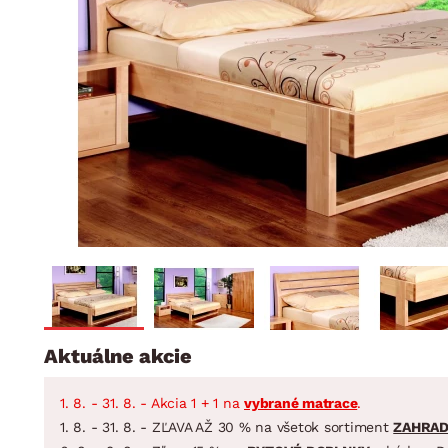
Jedáleň
BYTOVÝ TEXTIL
STOLOVANIE A VAR
Kúpeľňové zost
Detská izba
Prikrývky
Jedálenský servis
Jedálenské zos
Vankúše
Predsieň, šatník a chodba
Príbory
Záhradné zost
Koberce
Hrnce
Kuchyňa
Závesy a žalúzie
Panvice
Kúpeľňa
Zobrazit vše
Zobrazit vše
Záhrada
VEĽKÁ NOC
Domácnosť
Aktuálne akcie
1. 8. - 31. 8. - Akcia 1 + 1 na
vybrané matrace
.
1. 8. - 31. 8. - ZĽAVA AŽ 30 % na všetok sortiment
ZAHRA