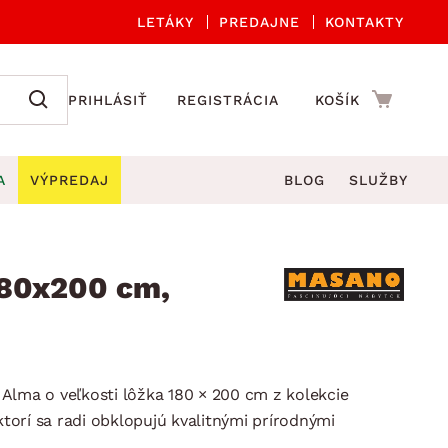
LETÁKY
PREDAJNE
KONTAKTY
PRIHLÁSIŤ
REGISTRÁCIA
KOŠÍK
A
VÝPREDAJ
BLOG
SLUŽBY
 A ORGANIZÁCIA
Záhradné sety
DROBNÉ BYTOVÉ DOPLNKY
úče
Kuchynské príslušenstvo
180x200 cm,
né stoličky a kreslá
ždniky
Kuchynské doplnky
áhradné lavice
viny
Kúpeľňové doplnky
Záhradné stoly
lečenie
Záhradné doplnky
Alma o veľkosti lôžka 180 × 200 cm z kolekcie
hradné hojdačky
Zobrazit vše
orí sa radi obklopujú kvalitnými prírodnými
áhradné lehátka