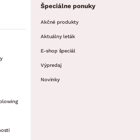
Špeciálne ponuky
 spolu s bočnicami postele jeden pevný celok
ovín
Akčné produkty
Aktuálny leták
E-shop špeciál
y
Výpredaj
Novinky
blowing
nosti