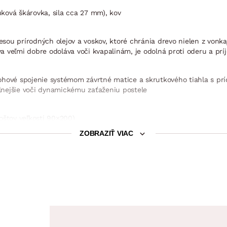
ková škárovka, sila cca 27 mm), kov
u prírodných olejov a voskov, ktoré chránia drevo nielen z vonkajš
a veľmi dobre odoláva voči kvapalinám, je odolná proti oderu a pr
ohové spojenie systémom závrtné matice a skrutkového tiahla s prí
lnejšie voči dynamickému zaťaženiu postele
oštov veľkosti 90×200)
0)
ZOBRAZIŤ VIAC
é hĺbky 6 cm, 9 cm alebo 12 cm (hĺbku pre uloženie roštu do rámu 
osilnený profil 39 mm)