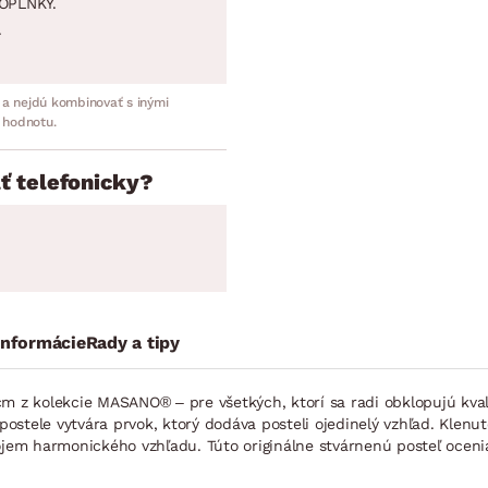
OPLNKY.
.
 a nejdú kombinovať s inými
 hodnotu.
ť telefonicky?
informácie
Rady a tipy
cm z kolekcie MASANO® – pre všetkých, ktorí sa radi obklopujú kva
ostele vytvára prvok, ktorý dodáva posteli ojedinelý vzhľad. Klen
m harmonického vzhľadu. Túto originálne stvárnenú posteľ ocenia 