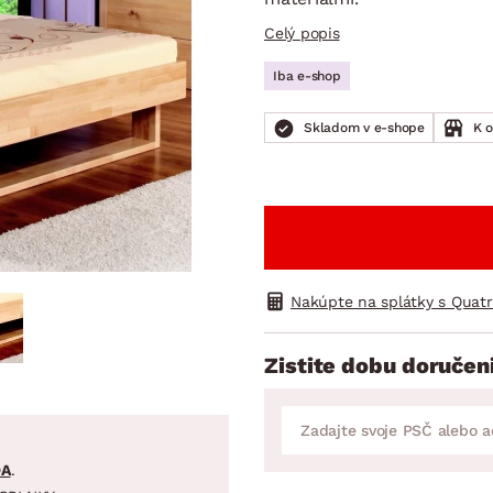
ENIE
DOMÁCE SPOTREBIČE
ZÁHRADNÉ 
avy
Zá
Celý popis
tavy
Z
Iba e-shop
avy
Skladom v e-shope
K 
Nakúpte na splátky s Quat
Zistite dobu doručen
DA
.