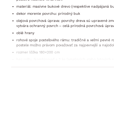
materiál: masívne bukové drevo (respektíve nadpájaná bu
dekor morenie povrchu: prírodný buk
olejová povrchová úprava: povrchy dreva sú upravené zmeso
vytvára ochranný povrch – celá prírodná povrchová úprav
oblé hrany
rohové spoje posteľového rámu: tradičné a veľmi pevné r
postele možno právom považovať za najpevnejší a najodo
rozmer lôžka 180×200 cm
bez roštu (kombinovať s 2 ks lamelových alebo latových r
bez matraca (kombinovať s 2 ks matracov veľkosti 90×20
vyššia konštrukcia rámu pre ľahšie vstávanie
výška bočného rámu (bočnice): 45 cm
hĺbka pre uloženie roštu do rámu: celkom tri nastaviteľn
podľa požadovanej výšky lôžka)
zadné čelo: ľahko klenutý tvar, horizontálne členené
predné nohy: široká podnož – vzdušný moderný design (z