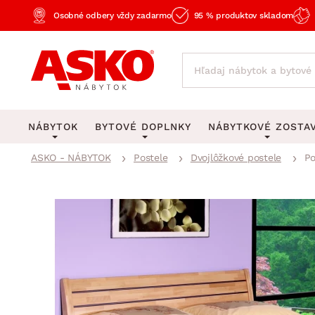
Osobné odbery vždy zadarmo
95 % produktov skladom
NÁBYTOK
BYTOVÉ DOPLNKY
NÁBYTKOVÉ ZOSTA
ASKO - NÁBYTOK
Postele
Dvojlôžkové postele
Po
KOBERCE
OSVETLENIE
Obývacie zost
Veľké a stredné koberce
Stolové lampy a lampi
Spálňové zost
Behúne a malé koberce
Stropné osvetlenie
Kancelárske zos
Obývacia izba
Detské koberce
Lustre a závesné svieti
Kuchynské zost
Spálňa
Kúpeľňové predložky
Stojacie lampy
Detské zosta
Pracovňa a kancelária
Zobrazit vše
Zobrazit vše
Predsieňové zos