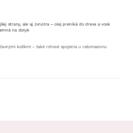
ej strany, ale aj zvnútra – olej preniká do dreva a vosk
íjemná na dotyk
davnými kolíkmi – také rohové spojenia u celomasívnu
možné zvoliť pri montáži podľa výšky použitej matraca alebo