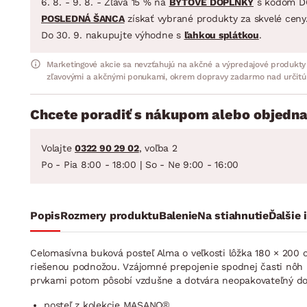
6. 8. - 9. 8. - Zľava 15 % na
BYTOVÉ DOPLNKY
s kódom D
POSLEDNÁ ŠANCA
získať vybrané produkty za skvelé ceny
Do 30. 9. nakupujte výhodne s
ľahkou splátkou
.
Marketingové akcie sa nevzťahujú na akčné a výpredajové produkty
zľavovými a akčnými ponukami, okrem dopravy zadarmo nad určitú
Chcete poradiť s nákupom alebo objedna
Volajte
0322 90 29 02
, voľba 2
Po - Pia 8:00 - 18:00 | So - Ne 9:00 - 16:00
Popis
Rozmery produktu
Balenie
Na stiahnutie
Ďalšie 
Celomasívna buková posteľ Alma o veľkosti lôžka 180 × 200 
riešenou podnožou. Vzájomné prepojenie spodnej časti nôh p
prvkami potom pôsobí vzdušne a dotvára neopakovateľný doje
posteľ z kolekcie MASANO®