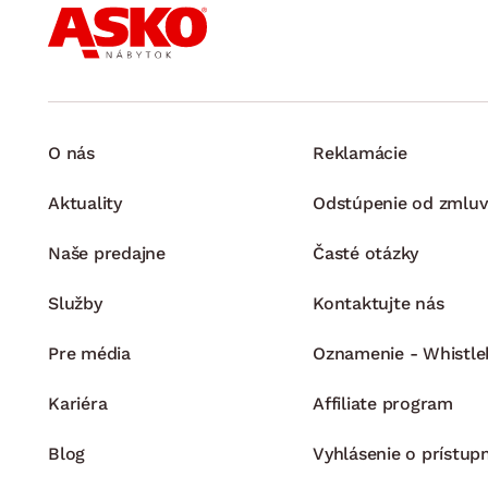
stredová lata a 1 x prídavná stredová noha
vysoká konštrukčná pevnosť: hlavové a nožné čelo tvoria
dodávané bez nočných stolíkov, úložných zásuviek a lôžk
kvalitné spracovanie
český výrobok
O nás
Reklamácie
dodávané v demonte
Aktuality
Odstúpenie od zmluv
Naše predajne
Časté otázky
Služby
Kontaktujte nás
Pre média
Oznamenie - Whistle
Kariéra
Affiliate program
Blog
Vyhlásenie o prístup