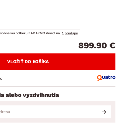
DOPLNKY
VIANOCE
hradné doplnky
ahradné zostavy
osobnému odberu ZADARMO ihneď na
1 predajni
899.90 €
VLOŽIŤ DO KOŠÍKA
ro
ia alebo vyzdvihnutia