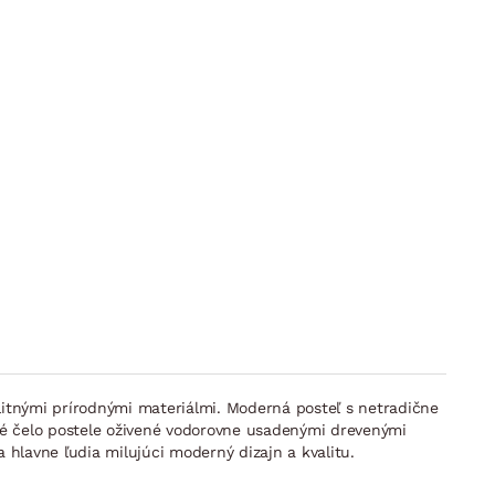
litnými prírodnými materiálmi. Moderná posteľ s netradične
uté čelo postele oživené vodorovne usadenými drevenými
hlavne ľudia milujúci moderný dizajn a kvalitu.