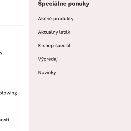
Špeciálne ponuky
Akčné produkty
Aktuálny leták
E-shop špeciál
y
Výpredaj
Novinky
blowing
nosti