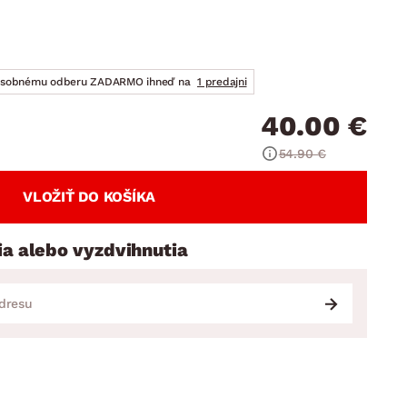
DOPLNKY
VIANOCE
hradné doplnky
ahradné zostavy
osobnému odberu ZADARMO ihneď na
1 predajni
40.00 €
54.90 €
VLOŽIŤ DO KOŠÍKA
ia alebo vyzdvihnutia