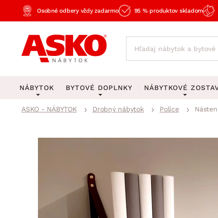
Osobné odbery vždy zadarmo
95 % produktov skladom
NÁBYTOK
BYTOVÉ DOPLNKY
NÁBYTKOVÉ ZOSTA
ASKO - NÁBYTOK
Drobný nábytok
Police
Násten
KOBERCE
OSVETLENIE
Obývacie zost
Veľké a stredné koberce
Stolové lampy a lampi
Spálňové zost
Behúne a malé koberce
Stropné osvetlenie
Kancelárske zos
Obývacia izba
Detské koberce
Lustre a závesné svieti
Kuchynské zost
Spálňa
Kúpeľňové predložky
Stojacie lampy
Detské zosta
Pracovňa a kancelária
Zobrazit vše
Zobrazit vše
Predsieňové zos