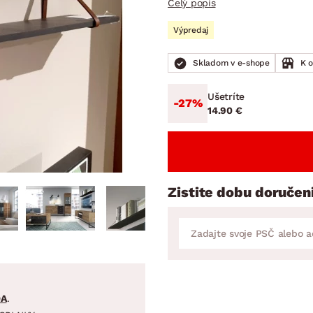
Celý popis
ENIE
DOMÁCE SPOTREBIČE
ZÁHRADNÉ 
avy
Zá
Výpredaj
tavy
Z
Skladom v e-shope
K 
avy
Ušetríte
-27%
14.90 €
Zistite dobu doručen
DA
.