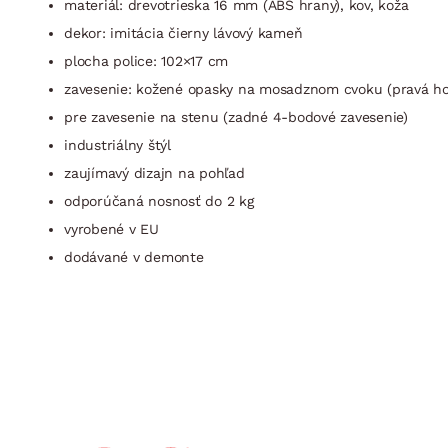
materiál: drevotrieska 16 mm (ABS hrany), kov, koža
dekor: imitácia čierny lávový kameň
plocha police: 102×17 cm
zavesenie: kožené opasky na mosadznom cvoku (pravá ho
pre zavesenie na stenu (zadné 4-bodové zavesenie)
industriálny štýl
zaujímavý dizajn na pohľad
odporúčaná nosnosť do 2 kg
vyrobené v EU
dodávané v demonte