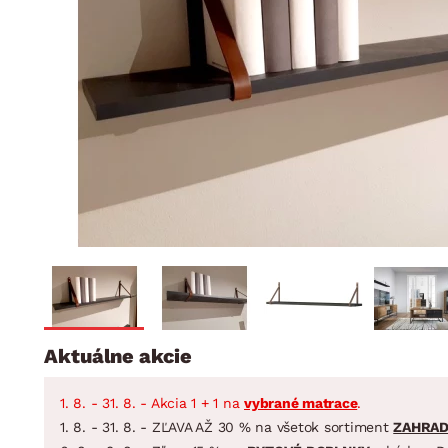
Jedáleň
BYTOVÝ TEXTIL
STOLOVANIE A VAR
Kúpeľňové zost
Detská izba
Prikrývky
Jedálenský servis
Jedálenské zos
Vankúše
Predsieň, šatník a chodba
Príbory
Záhradné zost
Koberce
Hrnce
Kuchyňa
Závesy a žalúzie
Panvice
Kúpeľňa
Zobrazit vše
Zobrazit vše
Záhrada
VEĽKÁ NOC
Domácnosť
Aktuálne akcie
1. 8. - 31. 8. - Akcia 1 + 1 na
vybrané matrace
.
1. 8. - 31. 8. - ZĽAVA AŽ 30 % na všetok sortiment
ZAHRA