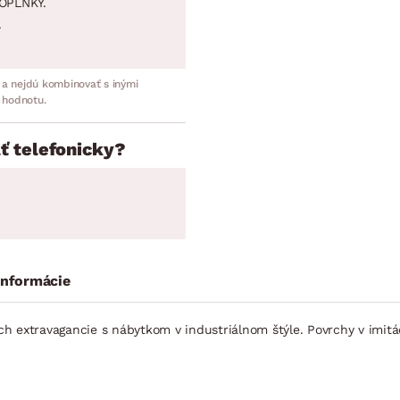
OPLNKY.
.
 a nejdú kombinovať s inými
 hodnotu.
ť telefonicky?
informácie
h extravagancie s nábytkom v industriálnom štýle. Povrchy v imitá