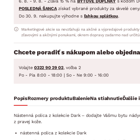
6. 8. - 9. 8. - Zľava 15 % na
BYTOVÉ DOPLNKY
s kódom D
POSLEDNÁ ŠANCA
získať vybrané produkty za skvelé ceny
Do 30. 9. nakupujte výhodne s
ľahkou splátkou
.
Marketingové akcie sa nevzťahujú na akčné a výpredajové produkty
zľavovými a akčnými ponukami, okrem dopravy zadarmo nad určitú
Chcete poradiť s nákupom alebo objedna
Volajte
0322 90 29 02
, voľba 2
Po - Pia 8:00 - 18:00 | So - Ne 9:00 - 16:00
Popis
Rozmery produktu
Balenie
Na stiahnutie
Ďalšie 
Nástenná polica z kolekcie Dark – dodajte Vášmu bytu nádyc
z pravej kože.
nástenná polica z kolekcie Dark