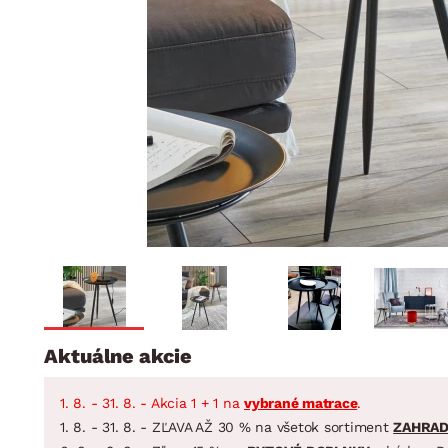
Jedáleň
BYTOVÝ TEXTIL
STOLOVANIE A VAR
Kúpeľňové zost
Detská izba
Prikrývky
Jedálenský servis
Jedálenské zos
Vankúše
Predsieň, šatník a chodba
Príbory
Záhradné zost
Koberce
Hrnce
Kuchyňa
Závesy a žalúzie
Panvice
Kúpeľňa
Zobrazit vše
Zobrazit vše
Záhrada
VEĽKÁ NOC
Domácnosť
Aktuálne akcie
1. 8. - 31. 8. - Akcia 1 + 1 na
vybrané matrace
.
1. 8. - 31. 8. - ZĽAVA AŽ 30 % na všetok sortiment
ZAHRA