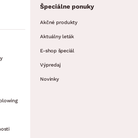
Špeciálne ponuky
Akčné produkty
Aktuálny leták
E-shop špeciál
y
Výpredaj
Novinky
blowing
nosti