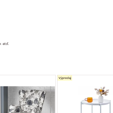
k atď.
Výpredaj