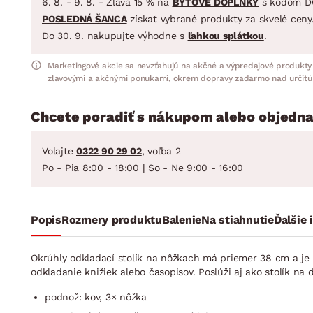
6. 8. - 9. 8. - Zľava 15 % na
BYTOVÉ DOPLNKY
s kódom D
POSLEDNÁ ŠANCA
získať vybrané produkty za skvelé ceny
Do 30. 9. nakupujte výhodne s
ľahkou splátkou
.
Marketingové akcie sa nevzťahujú na akčné a výpredajové produkty
zľavovými a akčnými ponukami, okrem dopravy zadarmo nad určitú
Chcete poradiť s nákupom alebo objedna
Volajte
0322 90 29 02
, voľba 2
Po - Pia 8:00 - 18:00 | So - Ne 9:00 - 16:00
Popis
Rozmery produktu
Balenie
Na stiahnutie
Ďalšie 
Okrúhly odkladací stolík na nôžkach má priemer 38 cm a je 
odkladanie knižiek alebo časopisov. Poslúži aj ako stolík na
podnož: kov, 3× nôžka