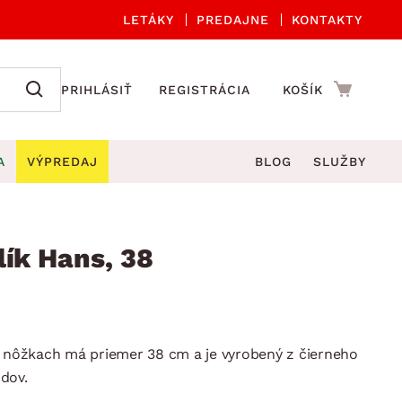
LETÁKY
PREDAJNE
KONTAKTY
PRIHLÁSIŤ
REGISTRÁCIA
KOŠÍK
A
VÝPREDAJ
BLOG
SLUŽBY
 A ORGANIZÁCIA
Záhradné sety
DROBNÉ BYTOVÉ DOPLNKY
úče
Kuchynské príslušenstvo
lík Hans, 38
né stoličky a kreslá
ždniky
Kuchynské doplnky
áhradné lavice
viny
Kúpeľňové doplnky
Záhradné stoly
lečenie
Záhradné doplnky
a nôžkach má priemer 38 cm a je vyrobený z čierneho
hradné hojdačky
Zobrazit vše
dov.
áhradné lehátka