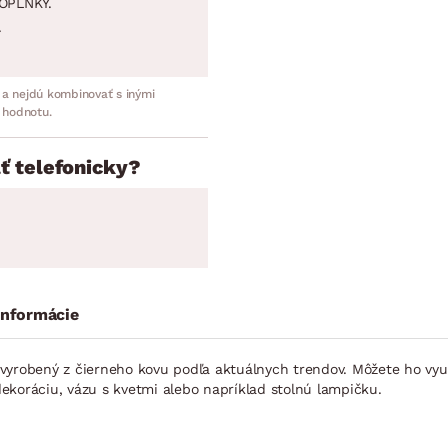
OPLNKY.
.
 a nejdú kombinovať s inými
 hodnotu.
ť telefonicky?
informácie
vyrobený z čierneho kovu podľa aktuálnych trendov. Môžete ho využ
 dekoráciu, vázu s kvetmi alebo napríklad stolnú lampičku.