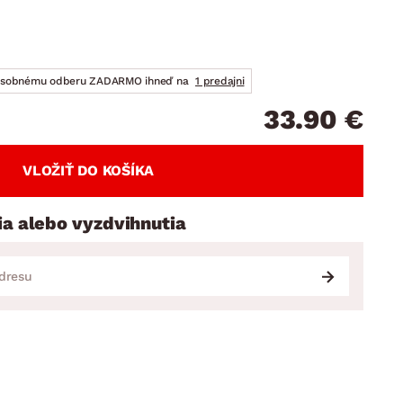
DOPLNKY
VIANOCE
hradné doplnky
ahradné zostavy
osobnému odberu ZADARMO ihneď na
1 predajni
33.90 €
VLOŽIŤ DO KOŠÍKA
ia alebo vyzdvihnutia