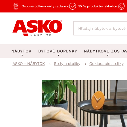
Osobné odbery vždy zadarmo
95 % produktov skladom
NÁBYTOK
BYTOVÉ DOPLNKY
NÁBYTKOVÉ ZOSTA
ASKO - NÁBYTOK
Stoly a stolíky
Odkladacie stolíky
KOBERCE
OSVETLENIE
Obývacie zost
Veľké a stredné koberce
Stolové lampy a lampi
Spálňové zost
Behúne a malé koberce
Stropné osvetlenie
Kancelárske zos
Obývacia izba
Detské koberce
Lustre a závesné svieti
Kuchynské zost
Spálňa
Kúpeľňové predložky
Stojacie lampy
Detské zosta
Pracovňa a kancelária
Zobrazit vše
Zobrazit vše
Predsieňové zos