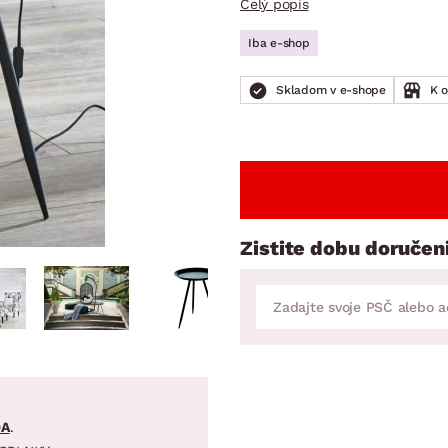
Celý popis
ENIE
DOMÁCE SPOTREBIČE
ZÁHRADNÉ 
avy
Zá
Iba e-shop
tavy
Z
Skladom v e-shope
K 
avy
Zistite dobu doručen
DA
.