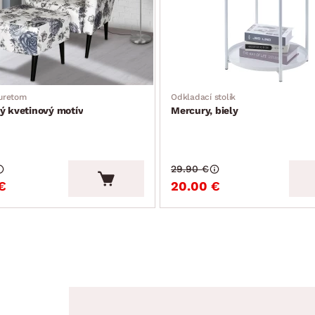
buretom
Odkladací stolík
ý kvetinový motív
Mercury, biely
29.90 €
€
20.00 €