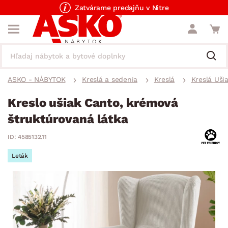
Zatvárame predajňu v Nitre
ASKO - NÁBYTOK
Kreslá a sedenia
Kreslá
Kreslá Uši
Kreslo ušiak Canto, krémová
štruktúrovaná látka
ID: 4585132.11
Leták