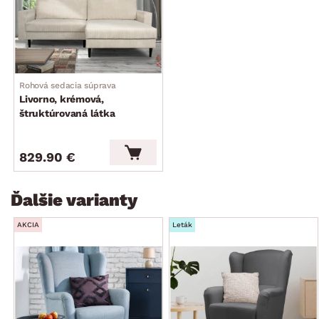
do akejkoľvek miestnosti bytu
odporúčaná nosnosť do 120 kg
dodávané v čiastočnom demonte
Rohová sedacia súprava
Livorno, krémová,
štruktúrovaná látka
829.90 €
Ďalšie varianty
AKCIA
Leták