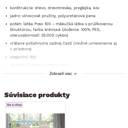
konštrukcia: drevo, drevotrieska, preglejka, kov
jadro: vlnovcové pružiny, polyuretánová pena
poťah: látka Poso 100 – mäkučká látka s prúžkovanou
štruktúrou, farba krémová (zloženie: 100% PES,
oteruvzdornosť: 35.000 cyklov)
vrátane potiahnutia zadnej časti (možné umiestnenie aj
v priestore)
elegantný štýl
zaoblené bočné vypolstrovanie
zaoblené bočné podrúčky
Zobraziť viac
sedák: stredne mäkký
operadlo: vysoký, príjemný sklon a opora chrbta
Súvisiace produkty
výška sedáku: 46 cm
hĺbka sedáku: 50
Iba e-shop
výška operadla: 69 cm
nohy: zaguľatený tvar, masívne drevo, povrch – čierny lak