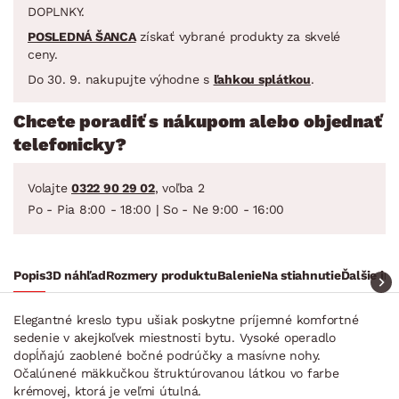
DOPLNKY.
POSLEDNÁ ŠANCA
získať vybrané produkty za skvelé
ceny.
Do 30. 9. nakupujte výhodne s
ľahkou splátkou
.
Chcete poradiť s nákupom alebo objednať
telefonicky?
Volajte
0322 90 29 02
, voľba 2
Po - Pia 8:00 - 18:00 | So - Ne 9:00 - 16:00
Popis
3D náhľad
Rozmery produktu
Balenie
Na stiahnutie
Ďalšie in
Elegantné kreslo typu ušiak poskytne príjemné komfortné
sedenie v akejkoľvek miestnosti bytu. Vysoké operadlo
dopĺňajú zaoblené bočné podrúčky a masívne nohy.
Očalúnené mäkkučkou štruktúrovanou látkou vo farbe
krémovej, ktorá je veľmi útulná.