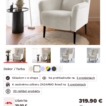
Dekor / farba
Skladom v e-shope
Na prehliadnutie na
5 predajniach
K osobnému odberu ZADARMO ihneď na
5 predajniach
3D náhľad produktu
319.90 €
Ušetríte
-8%
30.00 €