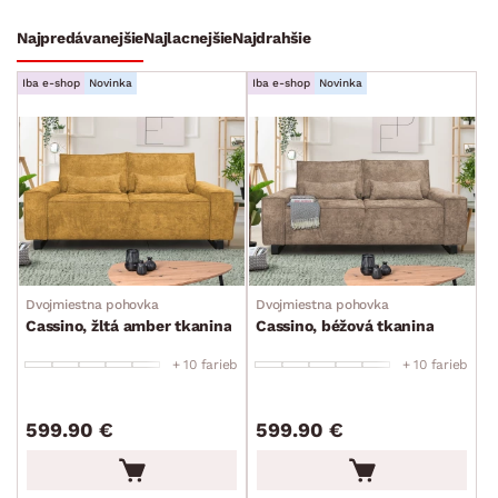
Stoly a stolíky
Kreslá a sedenia
Stoličky a lavice
Postele
Šatníkové skrine
Rošty
Matrace
Komody, skrinky a vitríny
Bytové doplnky
Sedacie súpravy a pohovky
Zostavy a steny
Drobný nábytok
Spotrebiče
Najpredávanejšie
Najlacnejšie
Najdrahšie
FARBA
Iba e-shop
Novinka
Iba e-shop
Novinka
ROZMERY
MATERIÁL
Dvojmiestna pohovka
Dvojmiestna pohovka
min.
cm
max.
cm
Cassino, žltá amber tkanina
Cassino, béžová tkanina
FUNKCIE
+ 10 farieb
+ 10 farieb
min.
cm
max.
cm
ZPÔSOB PREVEDENIA
599.90 €
599.90 €
min.
cm
max.
cm
ŠTÝL