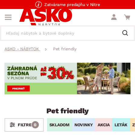
Zatvárame predajňu v Nitre
ASKO - NÁBYTOK
Pet friendly
Pet friendly
SKLADOM
NOVINKY
AKCIA
LETÁK
Z
FILTRE
0