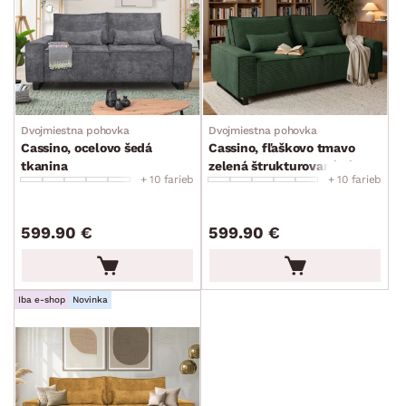
Dvojmiestna pohovka
Dvojmiestna pohovka
Cassino, ocelovo šedá
Cassino, fľaškovo tmavo
tkanina
zelená štrukturovaná látka
+ 10 farieb
+ 10 farieb
599.90 €
599.90 €
Iba e-shop
Novinka