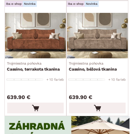
min.
cm
max.
cm
Iba e-shop
Novinka
Iba e-shop
Novinka
MIESTNOSŤ
min.
cm
max.
cm
PET FRIENDLY
min.
cm
max.
cm
SKLADOVOSŤ
Trojmiestna pohovka
Trojmiestna pohovka
Cassino, terrakota tkanina
Cassino, béžová tkanina
+ 10 farieb
+ 10 farieb
639.90 €
639.90 €