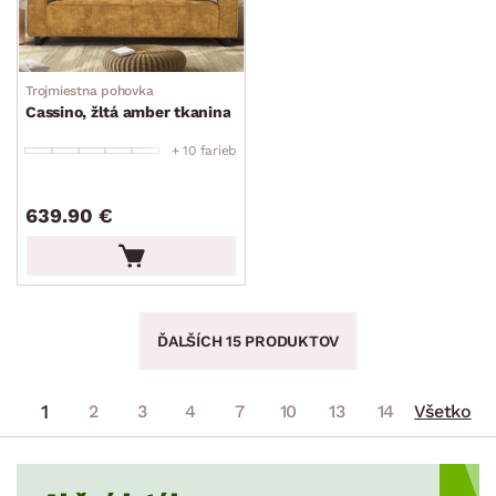
Trojmiestna pohovka
Cassino, žltá amber tkanina
+ 10 farieb
639.90 €
ĎALŠÍCH 15 PRODUKTOV
1
2
3
4
7
10
13
14
Všetko